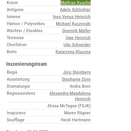
Kreon
Mathias Kusche
Antigone
Adele Schlichter
Ismene
Ines Venus Heinrich
Hämon / Polyneikes
Michael Kuczynski
Wächter / Eteokles
Dominik Müller
Teiresias
Uwe Heinrich
Chorführer
Udo Schneider
Botin
Katarzyna Kluczna
Inszenierungsteam
Regie
Jörg Steinberg
Ausstattung
Stephanie Dorn
Dramaturgie
Andra Born
Regieassistenz
Alexandra-Magdalena
Heinrich
Alissa McTague (FSJK)
Inspizienz
Maren Rögner
Soufflage
Heidi Hartmann