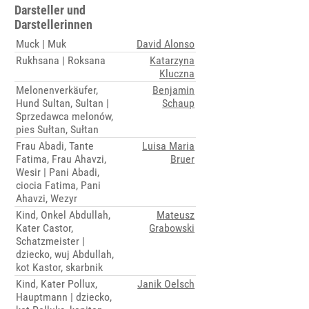
Darsteller und
Darstellerinnen
Muck | Muk
David Alonso
Rukhsana | Roksana
Katarzyna
Kluczna
Melonenverkäufer,
Benjamin
Hund Sultan, Sultan |
Schaup
Sprzedawca melonów,
pies Sułtan, Sułtan
Frau Abadi, Tante
Luisa Maria
Fatima, Frau Ahavzi,
Bruer
Wesir | Pani Abadi,
ciocia Fatima, Pani
Ahavzi, Wezyr
Kind, Onkel Abdullah,
Mateusz
Kater Castor,
Grabowski
Schatzmeister |
dziecko, wuj Abdullah,
kot Kastor, skarbnik
Kind, Kater Pollux,
Janik Oelsch
Hauptmann | dziecko,