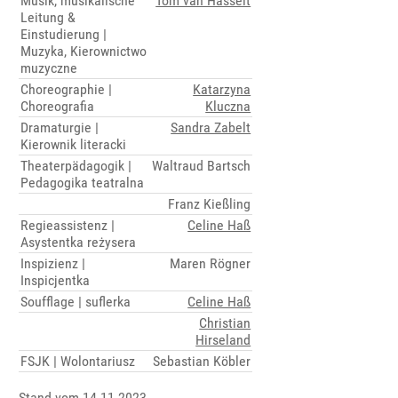
Musik, musikalische
Tom van Hasselt
Leitung &
Einstudierung |
Muzyka, Kierownictwo
muzyczne
Choreographie |
Katarzyna
Choreografia
Kluczna
Dramaturgie |
Sandra Zabelt
Kierownik literacki
Theaterpädagogik |
Waltraud Bartsch
Pedagogika teatralna
Franz Kießling
Regieassistenz |
Celine Haß
Asystentka reżysera
Inspizienz |
Maren Rögner
Inspicjentka
Soufflage | suflerka
Celine Haß
Christian
Hirseland
FSJK | Wolontariusz
Sebastian Köbler
Stand vom 14.11.2023