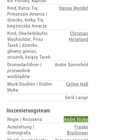
kot Polluks, kapitan
Kind, Katze Tia,
Hanna Wendel
Prinzessin Amarza |
dziecko, kotka Tia,
księżniczka Amarza
Kind, Oberleibläufer,
Christian
Wachsoldat, Prinz
Hirseland
Tarek | dziecko,
główny goniec,
strażnik, książę Tarek
Dromedarführer |
André Sonnefeld
przewodnik
wielbłądów
Muck-Doubles | Dubler
Celine Haß
Muka
Gerd Lange
Inszenierungsteam
Regie | Reżyseria
André Nicke
Ausstattung |
Frauke
Scenografia
Bischinger