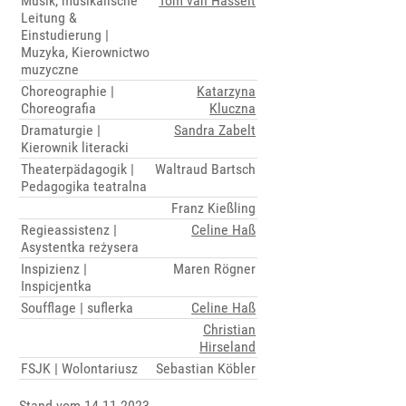
Musik, musikalische
Tom van Hasselt
Leitung &
Einstudierung |
Muzyka, Kierownictwo
muzyczne
Choreographie |
Katarzyna
Choreografia
Kluczna
Dramaturgie |
Sandra Zabelt
Kierownik literacki
Theaterpädagogik |
Waltraud Bartsch
Pedagogika teatralna
Franz Kießling
Regieassistenz |
Celine Haß
Asystentka reżysera
Inspizienz |
Maren Rögner
Inspicjentka
Soufflage | suflerka
Celine Haß
Christian
Hirseland
FSJK | Wolontariusz
Sebastian Köbler
Stand vom 14.11.2023