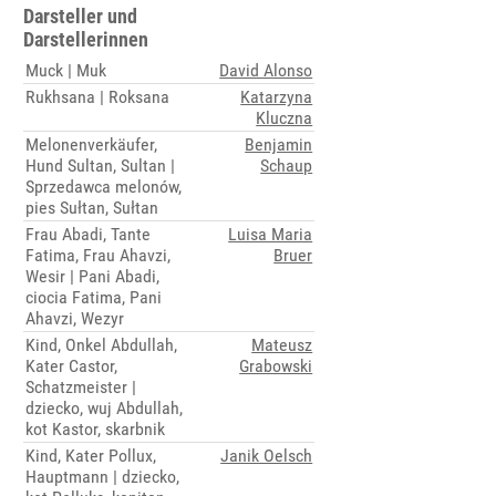
Darsteller und
Darstellerinnen
Muck | Muk
David Alonso
Rukhsana | Roksana
Katarzyna
Kluczna
Melonenverkäufer,
Benjamin
Hund Sultan, Sultan |
Schaup
Sprzedawca melonów,
pies Sułtan, Sułtan
Frau Abadi, Tante
Luisa Maria
Fatima, Frau Ahavzi,
Bruer
Wesir | Pani Abadi,
ciocia Fatima, Pani
Ahavzi, Wezyr
Kind, Onkel Abdullah,
Mateusz
Kater Castor,
Grabowski
Schatzmeister |
dziecko, wuj Abdullah,
kot Kastor, skarbnik
Kind, Kater Pollux,
Janik Oelsch
Hauptmann | dziecko,