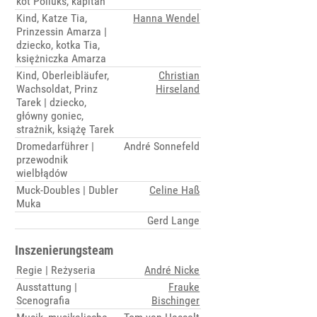
kot Polluks, kapitan
Kind, Katze Tia,
Hanna Wendel
Prinzessin Amarza |
dziecko, kotka Tia,
księżniczka Amarza
Kind, Oberleibläufer,
Christian
Wachsoldat, Prinz
Hirseland
Tarek | dziecko,
główny goniec,
strażnik, książę Tarek
Dromedarführer |
André Sonnefeld
przewodnik
wielbłądów
Muck-Doubles | Dubler
Celine Haß
Muka
Gerd Lange
Inszenierungsteam
Regie | Reżyseria
André Nicke
Ausstattung |
Frauke
Scenografia
Bischinger