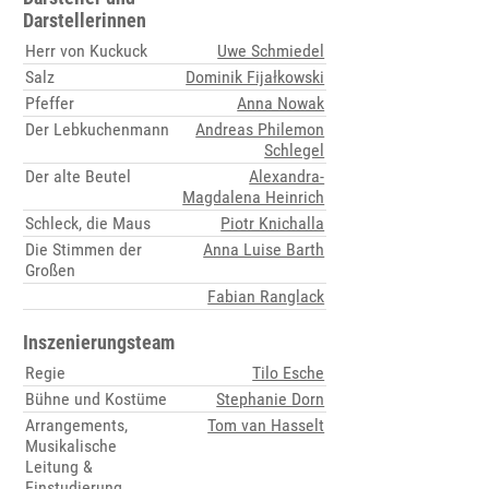
Darstellerinnen
Herr von Kuckuck
Uwe Schmiedel
Salz
Dominik Fijałkowski
Pfeffer
Anna Nowak
Der Lebkuchenmann
Andreas Philemon
Schlegel
Der alte Beutel
Alexandra-
Magdalena Heinrich
Schleck, die Maus
Piotr Knichalla
Die Stimmen der
Anna Luise Barth
Großen
Fabian Ranglack
Inszenierungsteam
Regie
Tilo Esche
Bühne und Kostüme
Stephanie Dorn
Arrangements,
Tom van Hasselt
Musikalische
Leitung &
Einstudierung