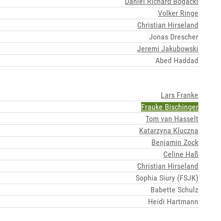
Daniel Richard Bogacki
Volker Ringe
Christian Hirseland
Jonas Drescher
Jeremi Jakubowski
Abed Haddad
Lars Franke
Frauke Bischinger
Tom van Hasselt
Katarzyna Kluczna
Benjamin Zock
Celine Haß
Christian Hirseland
Sophia Siury (FSJK)
Babette Schulz
Heidi Hartmann