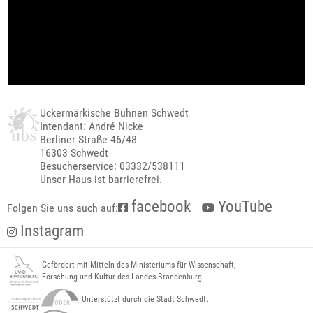
Uckermärkische Bühnen Schwedt
Intendant: André Nicke
Berliner Straße 46/48
16303 Schwedt
Besucherservice: 03332/538111
Unser Haus ist barrierefrei.
facebook
YouTube
Folgen Sie uns auch auf:
Instagram
Gefördert mit Mitteln des Ministeriums für Wissenschaft,
Forschung und Kultur des Landes Brandenburg.
Unterstützt durch die Stadt Schwedt.