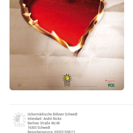
Uckermärkische Bühnen Schwedt
Intendant: André Nicke
Berliner Straße 46/48
16303 Schwedt
Besucherservice: 03332/538111