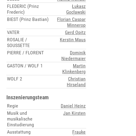
FLEDERIC (Prinz
Łukasz
Frederic)
Gocławski
BIEST (Prinz Bastian)
Florian Caspar
Minnerop
VATER
Gerd Opitz
ROSALIE /
Kerstin Maus
SOUSSETTE
PIERRE / FLORENT
Dominik
Niedermaier
GASTON / WOLF 1
Martin
Klinkenberg
WOLF 2
Christian
Hirseland
Inszenierungsteam
Regie
Daniel Heinz
Musik und
Jan Kirsten
musikalische
Einstudierung
Ausstattung
Frauke