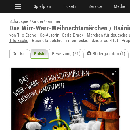
Spielplan
Tickets
Service
Medien
Schauspiel/Kinder/Familien
Das Wirr-Warr-Weihnachtsmärchen / Baśn
von
Tilo Esche
| Co-Autorin: Carla Brack | Märchen für deutsche
Tilo Esche
| Baśń dla polskich i niemieckich dzieci od 4 lat | Pr
Deutsch
Polski
Besetzung (21)
Bildergalerien (1)