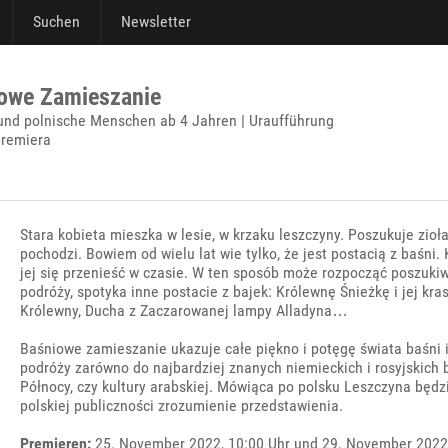
Suchen
Newsletter
iowe Zamieszanie
 und polnische Menschen ab 4 Jahren | Uraufführung
apremiera
Stara kobieta mieszka w lesie, w krzaku leszczyny. Poszukuje zioła
pochodzi. Bowiem od wielu lat wie tylko, że jest postacią z baśni.
jej się przenieść w czasie. W ten sposób może rozpocząć poszukiw
podróży, spotyka inne postacie z bajek: Królewnę Śnieżkę i jej kr
Królewny, Ducha z Zaczarowanej lampy Alladyna…
Baśniowe zamieszanie ukazuje całe piękno i potęgę świata baśni i 
podróży zarówno do najbardziej znanych niemieckich i rosyjskich 
Północy, czy kultury arabskiej. Mówiąca po polsku Leszczyna będz
polskiej publiczności zrozumienie przedstawienia.
Premieren:
25. November 2022, 10:00 Uhr und 29. November 2022,