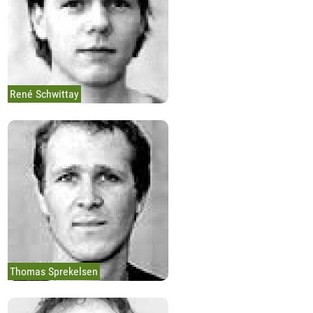
René Schwittay
Thomas Sprekelsen