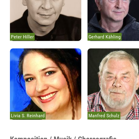
Peter Hiller
Gerhard Kähling
Livia S. Reinhard
Manfred Schulz