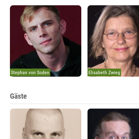
Stephan von Soden
Elisabeth Zwieg
Gäste