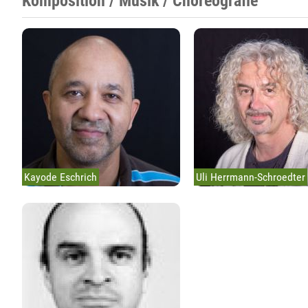
Komposition / Musik / Choreografie
Kayode Eschrich
Uli Herrmann-Schroedter