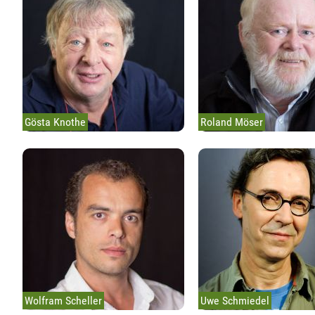
Gösta Knothe
Roland Möser
Wolfram Scheller
Uwe Schmiedel