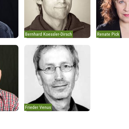
Bernhard Koessler-Dirsch
Renate Pick
Frieder Venus