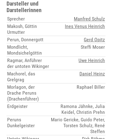
Darsteller und
Darstellerinnen
Sprecher
Manfred Schulz
Makosh, Göttin
Ines Venus Heinrich
Urmutter
Perun, Donnergott
Gerd Opitz
Mondlicht,
Steffi Moser
Mondsichelgöttin
Ragmar, Anführer
Uwe Heinrich
der untoten Wikinger
Machorel, das
Daniel Heinz
Grelgrag
Morlagon, der
Raphael Biller
Drache Peruns
(Drachenführer)
Erdgeister
Ramona Jähnke, Julia
Keidel, Christin Prehn
Peruns
Mario Gericke, Guido Peter,
Dunkelgeister
Torsten Schulz, René
Steffen
Untote Wikinger
Dirk Böhme