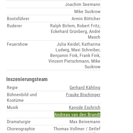
Joachim Seemann
Mike Suckrow
Bootsführer
Armin Böttcher
Ruderer
Ralph Birlem, Robert Fritz,
Eckehard Grünberg, André
Masch
Feuershow
Julia Keidel, Katharina
Ludwig, Maxi Schreiber,
Benjamin Fink, Frank Fink,
Vincent Pietschmann, Mike
Suckrow
Inszenierungsteam
Regie
Gerhard Kähling
Bühnenbild und
Frauke Bischinger
Kostüme
Musik
Kayode Eschrich
Andreas van den Brandt
Dramaturgie
Max Beinemann
Choreographie
Thomas Vollmer / Detlef