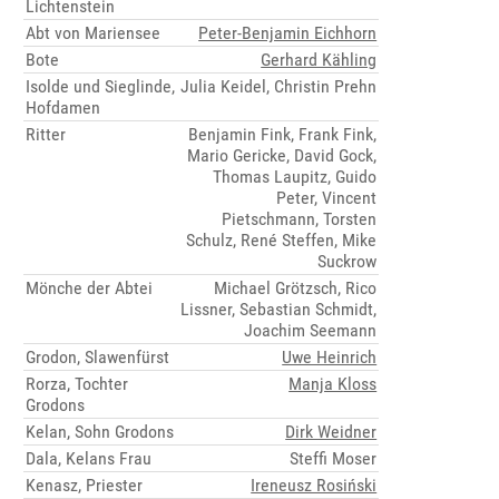
Lichtenstein
Abt von Mariensee
Peter-Benjamin Eichhorn
Bote
Gerhard Kähling
Isolde und Sieglinde,
Julia Keidel, Christin Prehn
Hofdamen
Ritter
Benjamin Fink, Frank Fink,
Mario Gericke, David Gock,
Thomas Laupitz, Guido
Peter, Vincent
Pietschmann, Torsten
Schulz, René Steffen, Mike
Suckrow
Mönche der Abtei
Michael Grötzsch, Rico
Lissner, Sebastian Schmidt,
Joachim Seemann
Grodon, Slawenfürst
Uwe Heinrich
Rorza, Tochter
Manja Kloss
Grodons
Kelan, Sohn Grodons
Dirk Weidner
Dala, Kelans Frau
Steffi Moser
Kenasz, Priester
Ireneusz Rosiński