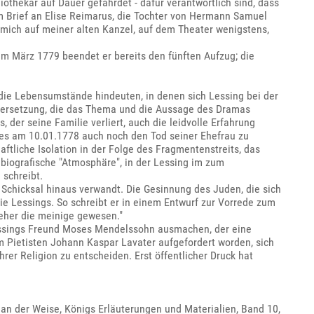
iothekar auf Dauer gefährdet - dafür verantwortlich sind, dass
m Brief an Elise Reimarus, die Tochter von Hermann Samuel
 mich auf meiner alten Kanzel, auf dem Theater wenigstens,
im März 1779 beendet er bereits den fünften Aufzug; die
die Lebensumstände hindeuten, in denen sich Lessing bei der
dersetzung, die das Thema und die Aussage des Dramas
, der seine Familie verliert, auch die leidvolle Erfahrung
nes am 10.01.1778 auch noch den Tod seiner Ehefrau zu
aftliche Isolation in der Folge des Fragmentenstreits, das
biografische "Atmosphäre", in der Lessing im zum
schreibt.
 Schicksal hinaus verwandt. Die Gesinnung des Juden, die sich
ie Lessings. So schreibt er in einem Entwurf zur Vorrede zum
jeher die meinige gewesen."
 Lessings Freund Moses Mendelssohn ausmachen, der eine
 Pietisten Johann Kaspar Lavater aufgefordert worden, sich
hrer Religion zu entscheiden. Erst öffentlicher Druck hat
n der Weise, Königs Erläuterungen und Materialien, Band 10,