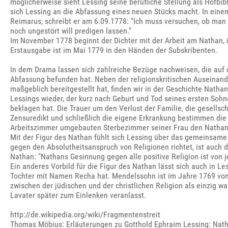
möglicherweise sieht Lessing seine berufliche Stellung als Hofbibl
sich Lessing an die Abfassung eines neuen Stücks macht. In eine
Reimarus, schreibt er am 6.09.1778: "Ich muss versuchen, ob man
noch ungestört will predigen lassen."
Im November 1778 beginnt der Dichter mit der Arbeit am Nathan, 
Erstausgabe ist im Mai 1779 in den Händen der Subskribenten.
In dem Drama lassen sich zahlreiche Bezüge nachweisen, die auf 
Abfassung befunden hat. Neben der religionskritischen Auseinan
maßgeblich bereitgestellt hat, finden wir in der Geschichte Nathans
Lessings wieder, der kurz nach Geburt und Tod seines ersten Soh
beklagen hat. Die Trauer um den Verlust der Familie, die gesellsch
Zensuredikt und schließlich die eigene Erkrankung bestimmen die 
Arbeitszimmer umgebauten Sterbezimmer seiner Frau den Nathan 
Mit der Figur des Nathan fühlt sich Lessing über das gemeinsame
gegen den Absolutheitsanspruch von Religionen richtet, ist auch d
Nathan: "Nathans Gesinnung gegen alle positive Religion ist von 
Ein anderes Vorbild für die Figur des Nathan lässt sich auch in
Tochter mit Namen Recha hat. Mendelssohn ist im Jahre 1769 vom
zwischen der jüdischen und der christlichen Religion als einzig wa
Lavater später zum Einlenken veranlasst.
http://de.wikipedia.org/wiki/Fragmentenstreit
Thomas Möbius: Erläuterungen zu Gotthold Ephraim Lessing: Natha