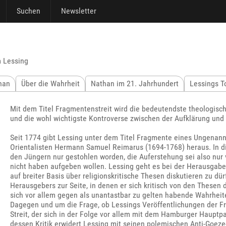
Suchen
Newsletter
m Lessing
han
Über die Wahrheit
Nathan im 21. Jahrhundert
Lessings T
Mit dem Titel Fragmentenstreit wird die bedeutendste theologisc
und die wohl wichtigste Kontroverse zwischen der Aufklärung und
Seit 1774 gibt Lessing unter dem Titel Fragmente eines Ungenann
Orientalisten Hermann Samuel Reimarus (1694-1768) heraus. In die
den Jüngern nur gestohlen worden, die Auferstehung sei also nur 
nicht haben aufgeben wollen. Lessing geht es bei der Herausgabe
auf breiter Basis über religionskritische Thesen diskutieren zu d
Herausgebers zur Seite, in denen er sich kritisch von den Thesen
sich vor allem gegen als unantastbar zu gelten habende Wahrheite
Dagegen und um die Frage, ob Lessings Veröffentlichungen der Fra
Streit, der sich in der Folge vor allem mit dem Hamburger Hauptp
dessen Kritik erwidert Lessing mit seinen polemischen Anti-Goeze-