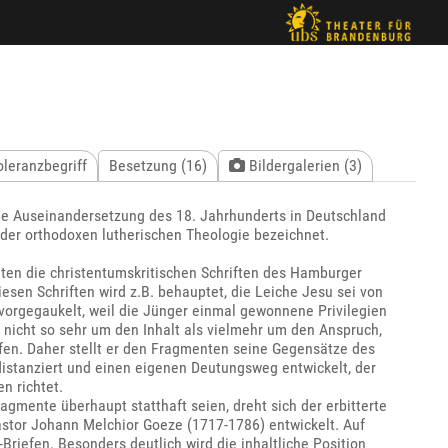
oleranzbegriff
Besetzung (16)
Bildergalerien (3)
he Auseinandersetzung des 18. Jahrhunderts in Deutschland
 der orthodoxen lutherischen Theologie bezeichnet.
ten die christentumskritischen Schriften des Hamburger
sen Schriften wird z.B. behauptet, die Leiche Jesu sei von
vorgegaukelt, weil die Jünger einmal gewonnene Privilegien
 nicht so sehr um den Inhalt als vielmehr um den Anspruch,
ürfen. Daher stellt er den Fragmenten seine Gegensätze des
 distanziert und einen eigenen Deutungsweg entwickelt, der
n richtet.
gmente überhaupt statthaft seien, dreht sich der erbitterte
astor Johann Melchior Goeze (1717-1786) entwickelt. Auf
Briefen. Besonders deutlich wird die inhaltliche Position