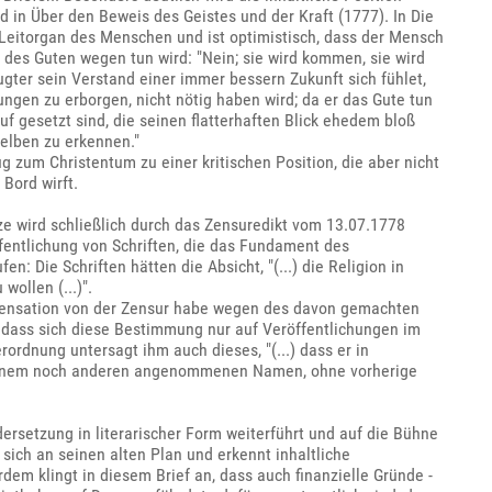
 in Über den Beweis des Geistes und der Kraft (1777). In Die
Leitorgan des Menschen und ist optimistisch, dass der Mensch
 des Guten wegen tun wird: "Nein; sie wird kommen, sie wird
gter sein Verstand einer immer bessern Zukunft sich fühlet,
gen zu erborgen, nicht nötig haben wird; da er das Gute tun
auf gesetzt sind, die seinen flatterhaften Blick ehedem bloß
selben zu erkennen."
 zum Christentum zu einer kritischen Position, die aber nicht
 Bord wirft.
e wird schließlich durch das Zensuredikt vom 13.07.1778
ffentlichung von Schriften, die das Fundament des
n: Die Schriften hätten die Absicht, "(...) die Religion in
wollen (...)".
ispensation von der Zensur habe wegen des davon gemachten
dass sich diese Bestimmung nur auf Veröffentlichungen im
rdnung untersagt ihm auch dieses, "(...) dass er in
 seinem noch anderen angenommenen Namen, ohne vorherige
ersetzung in literarischer Form weiterführt und auf die Bühne
 sich an seinen alten Plan und erkennt inhaltliche
m klingt in diesem Brief an, dass auch finanzielle Gründe -