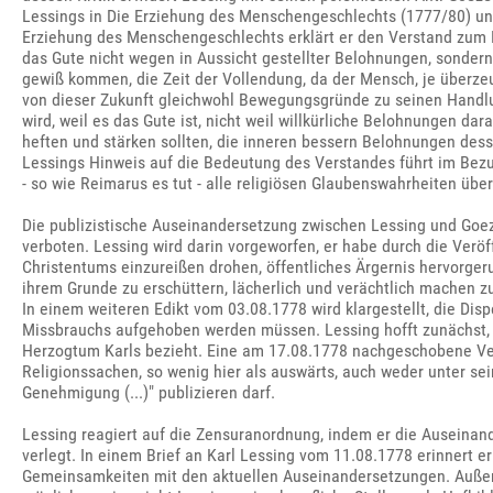
Lessings in Die Erziehung des Menschengeschlechts (1777/80) und
Erziehung des Menschengeschlechts erklärt er den Verstand zum 
das Gute nicht wegen in Aussicht gestellter Belohnungen, sondern
gewiß kommen, die Zeit der Vollendung, da der Mensch, je überzeu
von dieser Zukunft gleichwohl Bewegungsgründe zu seinen Handlun
wird, weil es das Gute ist, nicht weil willkürliche Belohnungen dar
heften und stärken sollten, die inneren bessern Belohnungen des
Lessings Hinweis auf die Bedeutung des Verstandes führt im Bezug
- so wie Reimarus es tut - alle religiösen Glaubenswahrheiten über
Die publizistische Auseinandersetzung zwischen Lessing und Goez
verboten. Lessing wird darin vorgeworfen, er habe durch die Verö
Christentums einzureißen drohen, öffentliches Ärgernis hervorgerufe
ihrem Grunde zu erschüttern, lächerlich und verächtlich machen zu 
In einem weiteren Edikt vom 03.08.1778 wird klargestellt, die D
Missbrauchs aufgehoben werden müssen. Lessing hofft zunächst, 
Herzogtum Karls bezieht. Eine am 17.08.1778 nachgeschobene Vero
Religionssachen, so wenig hier als auswärts, auch weder unter
Genehmigung (...)" publizieren darf.
Lessing reagiert auf die Zensuranordnung, indem er die Auseinand
verlegt. In einem Brief an Karl Lessing vom 11.08.1778 erinnert er
Gemeinsamkeiten mit den aktuellen Auseinandersetzungen. Außerde