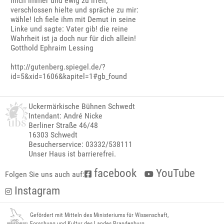
mich immer und ewig zu irren,
verschlossen hielte und spräche zu mir:
wähle! Ich fiele ihm mit Demut in seine
Linke und sagte: Vater gib! die reine
Wahrheit ist ja doch nur für dich allein!
Gotthold Ephraim Lessing
http://gutenberg.spiegel.de/?
id=5&xid=1606&kapitel=1#gb_found
Uckermärkische Bühnen Schwedt
Intendant: André Nicke
Berliner Straße 46/48
16303 Schwedt
Besucherservice: 03332/538111
Unser Haus ist barrierefrei.
facebook
YouTube
Folgen Sie uns auch auf:
Instagram
Gefördert mit Mitteln des Ministeriums für Wissenschaft,
Forschung und Kultur des Landes Brandenburg.