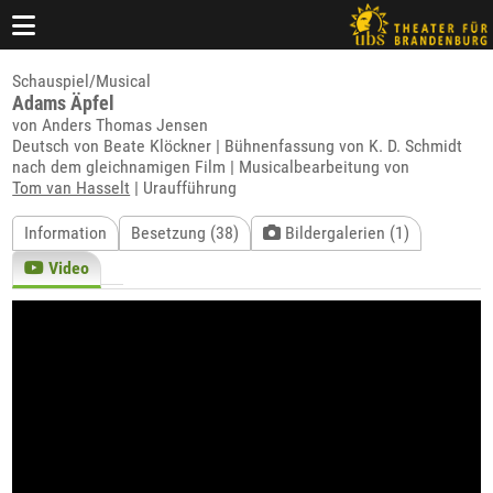
Schauspiel/Musical
Adams Äpfel
von Anders Thomas Jensen
Deutsch von Beate Klöckner | Bühnenfassung von K. D. Schmidt
nach dem gleichnamigen Film | Musicalbearbeitung von
Tom van Hasselt
| Uraufführung
Information
Besetzung (38)
Bildergalerien (1)
Video