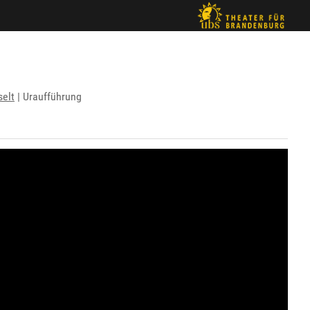
elt
| Uraufführung