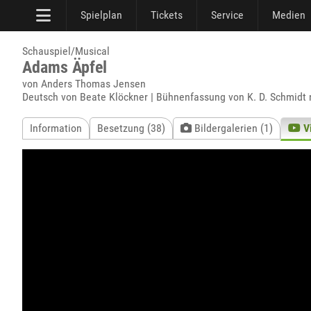
Spielplan
Tickets
Service
Medien
Schauspiel/Musical
Adams Äpfel
von Anders Thomas Jensen
Deutsch von Beate Klöckner | Bühnenfassung von K. D. Schmidt
Information
Besetzung (38)
Bildergalerien (1)
V