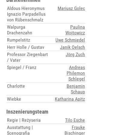
Aldous Hieronymus
Mariusz Golec
Ignazio Parpadellus
von Rübenschmalz
Walpurga
Paulina
Drachenzahn
Wojtowicz
Rumpelstitz
Uwe Schmiedel
Herr Holle / Gustav
Janik Oelsch
Professor Ziegenbart
Jörg Zuch
/ Vater
Spiegel / Franz
Andreas
Philemon
Schlegel
Charlotte
Benjamin
Schaup
Wiebke
Katharina Apitz
Inszenierungsteam
Regie | Reżyseria
Tilo Esche
Ausstattung |
Frauke
Scenografia
Bischinger