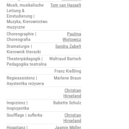
Musik, musikalische
Tom van Hasselt
Leitung &
Einstudierung |
Muzyka, Kierownictwo
muzyczne
Choreographie |
Paulina
Choreografia
Wojtowicz
Dramaturgie |
Sandra Zabelt
Kierownik literacki
Theaterpädagogik |
Waltraud Bartsch
Pedagogika teatralna
Franz Kießling
Regieassistenz |
Marlene Braun
Asystentka reżysera
Christian
Hirseland
Inspizienz |
Babette Schulz
Inspicjentka
Soufflage | suflerka
Christian
Hirseland
Hospitanz |
Jasmin Möller