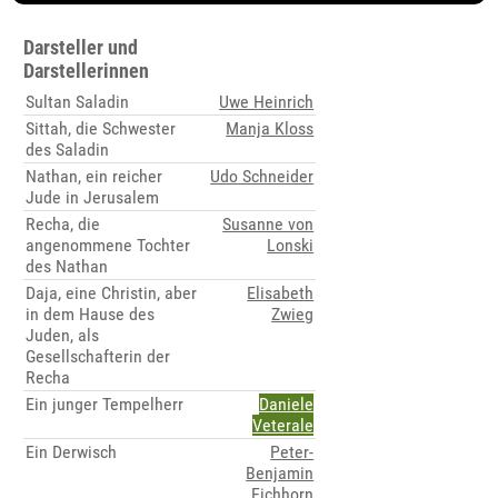
Darsteller und
Darstellerinnen
Sultan Saladin
Uwe Heinrich
Sittah, die Schwester
Manja Kloss
des Saladin
Nathan, ein reicher
Udo Schneider
Jude in Jerusalem
Recha, die
Susanne von
angenommene Tochter
Lonski
des Nathan
Daja, eine Christin, aber
Elisabeth
in dem Hause des
Zwieg
Juden, als
Gesellschafterin der
Recha
Ein junger Tempelherr
Daniele
Veterale
Ein Derwisch
Peter-
Benjamin
Eichhorn