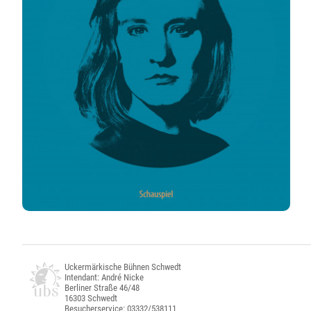
Uckermärkische Bühnen Schwedt
Intendant: André Nicke
Berliner Straße 46/48
16303 Schwedt
Besucherservice: 03332/538111