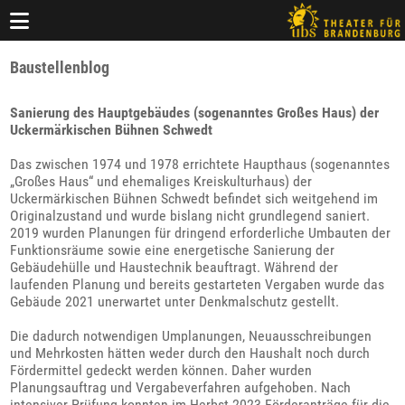
Baustellenblog
Sanierung des Hauptgebäudes (sogenanntes Großes Haus) der
Uckermärkischen Bühnen Schwedt
Das zwischen 1974 und 1978 errichtete Haupthaus (sogenanntes
„Großes Haus“ und ehemaliges Kreiskulturhaus) der
Uckermärkischen Bühnen Schwedt befindet sich weitgehend im
Originalzustand und wurde bislang nicht grundlegend saniert.
2019 wurden Planungen für dringend erforderliche Umbauten der
Funktionsräume sowie eine energetische Sanierung der
Gebäudehülle und Haustechnik beauftragt. Während der
laufenden Planung und bereits gestarteten Vergaben wurde das
Gebäude 2021 unerwartet unter Denkmalschutz gestellt.
Die dadurch notwendigen Umplanungen, Neuausschreibungen
und Mehrkosten hätten weder durch den Haushalt noch durch
Fördermittel gedeckt werden können. Daher wurden
Planungsauftrag und Vergabeverfahren aufgehoben. Nach
intensiver Prüfung konnten im Herbst 2023 Förderanträge für die