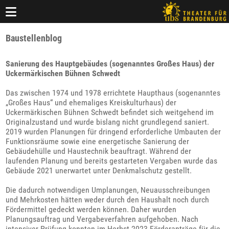
Baustellenblog
Sanierung des Hauptgebäudes (sogenanntes Großes Haus) der
Uckermärkischen Bühnen Schwedt
Das zwischen 1974 und 1978 errichtete Haupthaus (sogenanntes
„Großes Haus“ und ehemaliges Kreiskulturhaus) der
Uckermärkischen Bühnen Schwedt befindet sich weitgehend im
Originalzustand und wurde bislang nicht grundlegend saniert.
2019 wurden Planungen für dringend erforderliche Umbauten der
Funktionsräume sowie eine energetische Sanierung der
Gebäudehülle und Haustechnik beauftragt. Während der
laufenden Planung und bereits gestarteten Vergaben wurde das
Gebäude 2021 unerwartet unter Denkmalschutz gestellt.
Die dadurch notwendigen Umplanungen, Neuausschreibungen
und Mehrkosten hätten weder durch den Haushalt noch durch
Fördermittel gedeckt werden können. Daher wurden
Planungsauftrag und Vergabeverfahren aufgehoben. Nach
intensiver Prüfung konnten im Herbst 2023 Förderanträge für die