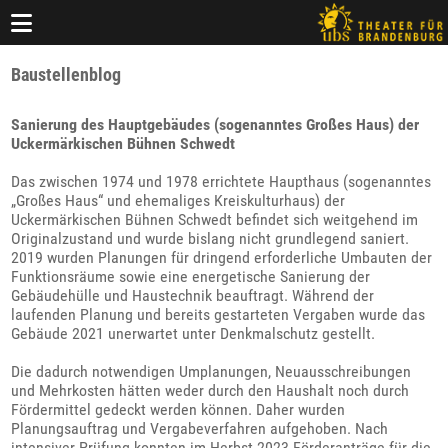
Baustellenblog
Sanierung des Hauptgebäudes (sogenanntes Großes Haus) der
Uckermärkischen Bühnen Schwedt
Das zwischen 1974 und 1978 errichtete Haupthaus (sogenanntes
„Großes Haus“ und ehemaliges Kreiskulturhaus) der
Uckermärkischen Bühnen Schwedt befindet sich weitgehend im
Originalzustand und wurde bislang nicht grundlegend saniert.
2019 wurden Planungen für dringend erforderliche Umbauten der
Funktionsräume sowie eine energetische Sanierung der
Gebäudehülle und Haustechnik beauftragt. Während der
laufenden Planung und bereits gestarteten Vergaben wurde das
Gebäude 2021 unerwartet unter Denkmalschutz gestellt.
Die dadurch notwendigen Umplanungen, Neuausschreibungen
und Mehrkosten hätten weder durch den Haushalt noch durch
Fördermittel gedeckt werden können. Daher wurden
Planungsauftrag und Vergabeverfahren aufgehoben. Nach
intensiver Prüfung konnten im Herbst 2023 Förderanträge für die