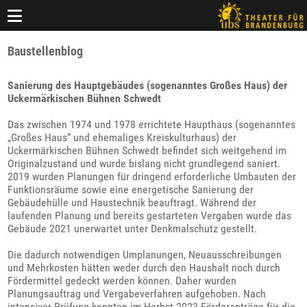
Baustellenblog
Sanierung des Hauptgebäudes (sogenanntes Großes Haus) der
Uckermärkischen Bühnen Schwedt
Das zwischen 1974 und 1978 errichtete Haupthaus (sogenanntes
„Großes Haus“ und ehemaliges Kreiskulturhaus) der
Uckermärkischen Bühnen Schwedt befindet sich weitgehend im
Originalzustand und wurde bislang nicht grundlegend saniert.
2019 wurden Planungen für dringend erforderliche Umbauten der
Funktionsräume sowie eine energetische Sanierung der
Gebäudehülle und Haustechnik beauftragt. Während der
laufenden Planung und bereits gestarteten Vergaben wurde das
Gebäude 2021 unerwartet unter Denkmalschutz gestellt.
Die dadurch notwendigen Umplanungen, Neuausschreibungen
und Mehrkosten hätten weder durch den Haushalt noch durch
Fördermittel gedeckt werden können. Daher wurden
Planungsauftrag und Vergabeverfahren aufgehoben. Nach
intensiver Prüfung konnten im Herbst 2023 Förderanträge für die