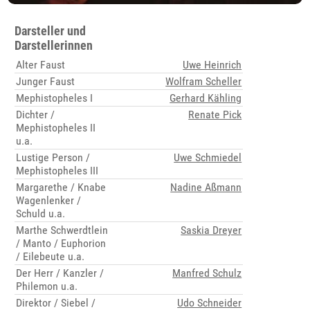
Darsteller und
Darstellerinnen
Alter Faust
Uwe Heinrich
Junger Faust
Wolfram Scheller
Mephistopheles I
Gerhard Kähling
Dichter /
Renate Pick
Mephistopheles II
u.a.
Lustige Person /
Uwe Schmiedel
Mephistopheles III
Margarethe / Knabe
Nadine Aßmann
Wagenlenker /
Schuld u.a.
Marthe Schwerdtlein
Saskia Dreyer
/ Manto / Euphorion
/ Eilebeute u.a.
Der Herr / Kanzler /
Manfred Schulz
Philemon u.a.
Direktor / Siebel /
Udo Schneider