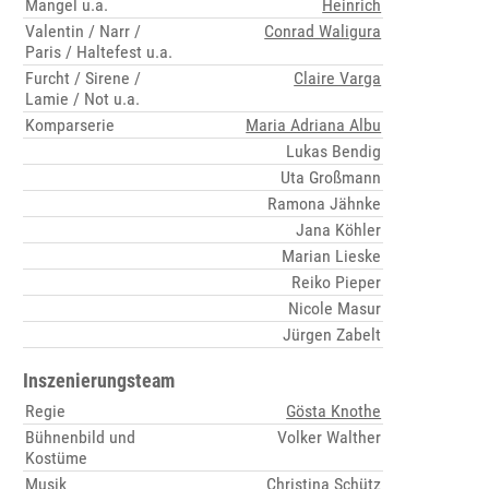
Mangel u.a.
Heinrich
Valentin / Narr /
Conrad Waligura
Paris / Haltefest u.a.
Furcht / Sirene /
Claire Varga
Lamie / Not u.a.
Komparserie
Maria Adriana Albu
Lukas Bendig
Uta Großmann
Ramona Jähnke
Jana Köhler
Marian Lieske
Reiko Pieper
Nicole Masur
Jürgen Zabelt
Inszenierungsteam
Regie
Gösta Knothe
Bühnenbild und
Volker Walther
Kostüme
Musik
Christina Schütz