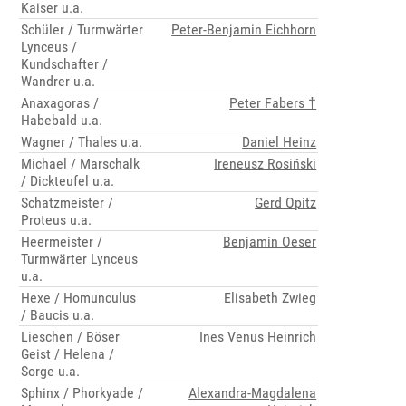
Kaiser u.a.
Schüler / Turmwärter
Peter-Benjamin Eichhorn
Lynceus /
Kundschafter /
Wandrer u.a.
Anaxagoras /
Peter Fabers †
Habebald u.a.
Wagner / Thales u.a.
Daniel Heinz
Michael / Marschalk
Ireneusz Rosiński
/ Dickteufel u.a.
Schatzmeister /
Gerd Opitz
Proteus u.a.
Heermeister /
Benjamin Oeser
Turmwärter Lynceus
u.a.
Hexe / Homunculus
Elisabeth Zwieg
/ Baucis u.a.
Lieschen / Böser
Ines Venus Heinrich
Geist / Helena /
Sorge u.a.
Sphinx / Phorkyade /
Alexandra-Magdalena