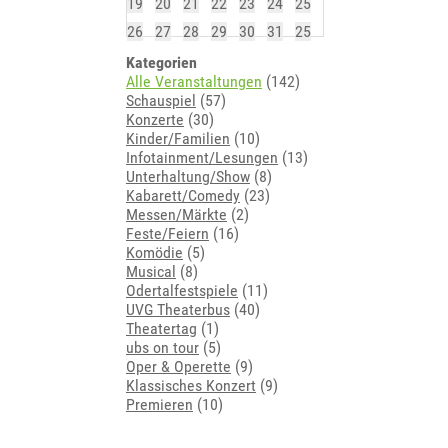
19
20
21
22
23
24
25
26
27
28
29
30
31
25
Kategorien
Alle Veranstaltungen
(142)
Schauspiel
(57)
Konzerte
(30)
Kinder/Familien
(10)
Infotainment/Lesungen
(13)
Unterhaltung/Show
(8)
Kabarett/Comedy
(23)
Messen/Märkte
(2)
Feste/Feiern
(16)
Komödie
(5)
Musical
(8)
Odertalfestspiele
(11)
UVG Theaterbus
(40)
Theatertag
(1)
ubs on tour
(5)
Oper & Operette
(9)
Klassisches Konzert
(9)
Premieren
(10)