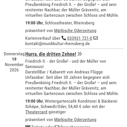
Preußenkönig Friedrich II. – der Große! – und sein
renitenter Nachbar, der Müller Grävenitz, am
virtuellen Gartenzaun zwischen Schloss und Mühle.
19:00 Uhr
,
Schlosstheater, Rheinsberg
präsentiert von
Märkische Oderzeitung
Kartenverkauf über
033931 721-0
kontakt@musikkultur-rheinsberg.de
Donnerstag
Hurra, die dritten Zehne!
19
Friedrich II. - der Große! - und der Müller von
November
Sanssouci
2026
DarstellBar / Kabarett von Andreas Flügge
Unfassbar: Seit über 30 Jahren begegnen sich
Preußenkönig Friedrich II. – der Große! – und sein
renitenter Nachbar, der Müller Grävenitz, am
virtuellen Gartenzaun zwischen Schloss und Mühle.
19:00 Uhr
,
Wintergartencafé Konditorei & Bäckerei
Schäpe, Schwedt/Oder
, 54,40 € oder mit der
Theatercard
günstiger
präsentiert von
Märkische Oderzeitung