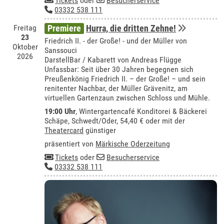
Tickets
oder
Besucherservice
03332 538 111
Freitag
Premiere
Hurra, die dritten Zehne!
23
Friedrich II. - der Große! - und der Müller von
Oktober
Sanssouci
2026
DarstellBar / Kabarett von Andreas Flügge
Unfassbar: Seit über 30 Jahren begegnen sich
Preußenkönig Friedrich II. – der Große! – und sein
renitenter Nachbar, der Müller Grävenitz, am
virtuellen Gartenzaun zwischen Schloss und Mühle.
19:00 Uhr
,
Wintergartencafé Konditorei & Bäckerei
Schäpe, Schwedt/Oder
, 54,40 € oder mit der
Theatercard
günstiger
präsentiert von
Märkische Oderzeitung
Tickets
oder
Besucherservice
03332 538 111