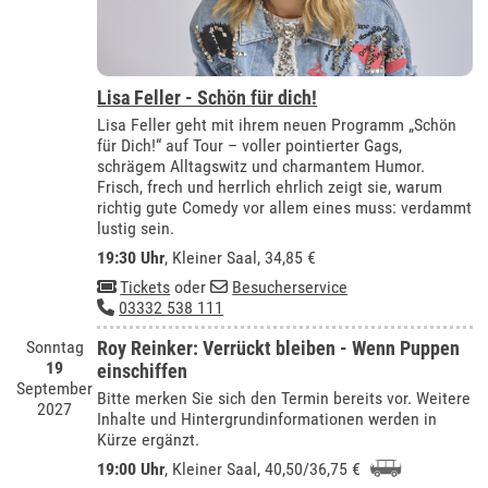
Lisa Feller - Schön für dich!
Lisa Feller geht mit ihrem neuen Programm „Schön
für Dich!“ auf Tour – voller pointierter Gags,
schrägem Alltagswitz und charmantem Humor.
Frisch, frech und herrlich ehrlich zeigt sie, warum
richtig gute Comedy vor allem eines muss: verdammt
lustig sein.
19:30 Uhr
,
Kleiner Saal
, 34,85 €
Tickets
oder
Besucherservice
03332 538 111
Sonntag
Roy Reinker: Verrückt bleiben - Wenn Puppen
19
einschiffen
September
Bitte merken Sie sich den Termin bereits vor. Weitere
2027
Inhalte und Hintergrundinformationen werden in
Kürze ergänzt.
19:00 Uhr
,
Kleiner Saal
, 40,50/36,75 €