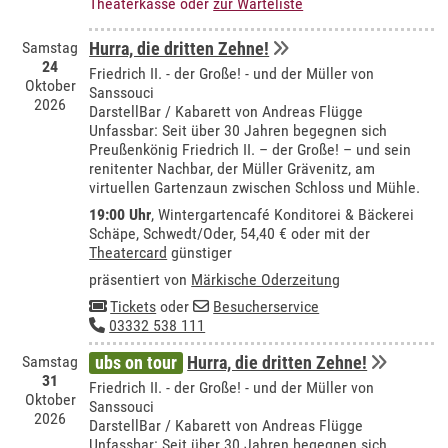
Theaterkasse oder
zur Warteliste
Samstag
Hurra, die dritten Zehne!
24
Friedrich II. - der Große! - und der Müller von
Oktober
Sanssouci
2026
DarstellBar / Kabarett von Andreas Flügge
Unfassbar: Seit über 30 Jahren begegnen sich
Preußenkönig Friedrich II. – der Große! – und sein
renitenter Nachbar, der Müller Grävenitz, am
virtuellen Gartenzaun zwischen Schloss und Mühle.
19:00 Uhr
,
Wintergartencafé Konditorei & Bäckerei
Schäpe, Schwedt/Oder
, 54,40 € oder mit der
Theatercard
günstiger
präsentiert von
Märkische Oderzeitung
Tickets
oder
Besucherservice
03332 538 111
Samstag
ubs on tour
Hurra, die dritten Zehne!
31
Friedrich II. - der Große! - und der Müller von
Oktober
Sanssouci
2026
DarstellBar / Kabarett von Andreas Flügge
Unfassbar: Seit über 30 Jahren begegnen sich