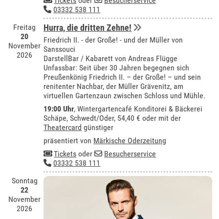
Tickets
oder
Besucherservice
03332 538 111
Freitag
Hurra, die dritten Zehne!
20
Friedrich II. - der Große! - und der Müller von
November
Sanssouci
2026
DarstellBar / Kabarett von Andreas Flügge
Unfassbar: Seit über 30 Jahren begegnen sich
Preußenkönig Friedrich II. – der Große! – und sein
renitenter Nachbar, der Müller Grävenitz, am
virtuellen Gartenzaun zwischen Schloss und Mühle.
19:00 Uhr
,
Wintergartencafé Konditorei & Bäckerei
Schäpe, Schwedt/Oder
, 54,40 € oder mit der
Theatercard
günstiger
präsentiert von
Märkische Oderzeitung
Tickets
oder
Besucherservice
03332 538 111
Sonntag
22
November
2026