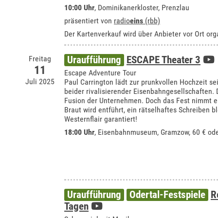
10:00 Uhr
,
Dominikanerkloster, Prenzlau
präsentiert von
radio
eins
(rbb)
Der Kartenverkauf wird über Anbieter vor Ort orga
Freitag
Uraufführung
ESCAPE Theater 3
11
Escape Adventure Tour
Juli 2025
Paul Carrington lädt zur prunkvollen Hochzeit se
beider rivalisierender Eisenbahngesellschaften.
Fusion der Unternehmen. Doch das Fest nimmt 
Braut wird entführt, ein rätselhaftes Schreiben b
Westernflair garantiert!
18:00 Uhr
,
Eisenbahnmuseum, Gramzow
, 60 € od
Uraufführung
Odertal-Festspiele
R
Tagen