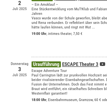
2
– Ein Amoklauf –
Juli 2025
Eine Stückentwicklung vom MuT!Klub und Fabian
Jahren
Vasco wurde von der Schule geworfen, bleibt ab
und Rena verbunden. Er reflektiert über sein Schu
hätte laufen können, und ringt mit Wut ...
19:00 Uhr
,
intimes theater
, 7,50 €
Donnerstag
Uraufführung
ESCAPE Theater 3
3
Escape Adventure Tour
Juli 2025
Paul Carrington lädt zur prunkvollen Hochzeit se
beider rivalisierender Eisenbahngesellschaften.
Fusion der Unternehmen. Doch das Fest nimmt 
Braut wird entführt, ein rätselhaftes Schreiben b
Westernflair garantiert!
18:00 Uhr
,
Eisenbahnmuseum, Gramzow
, 60 € od