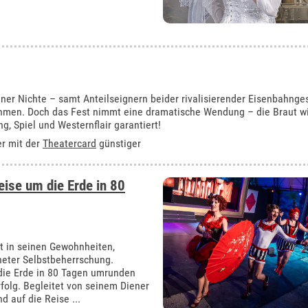
iner Nichte – samt Anteilseignern beider rivalisierender Eisenbahnge
hmen. Doch das Fest nimmt eine dramatische Wendung – die Braut wir
g, Spiel und Westernflair garantiert!
er mit der
Theatercard
günstiger
eise um die Erde in 80
kt in seinen Gewohnheiten,
neter Selbstbeherrschung.
l die Erde in 80 Tagen umrunden
folg. Begleitet von seinem Diener
 auf die Reise ...