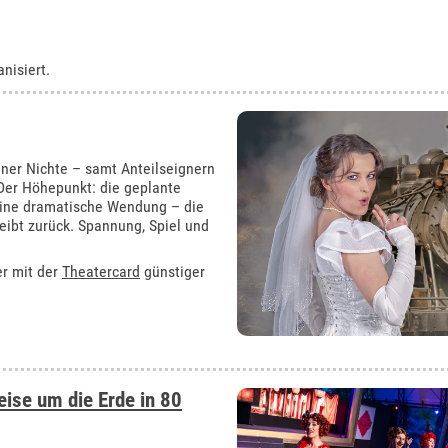
nisiert.
iner Nichte – samt Anteilseignern
 Der Höhepunkt: die geplante
eine dramatische Wendung – die
leibt zurück. Spannung, Spiel und
er mit der
Theatercard
günstiger
eise um die Erde in 80