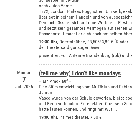
Schauspiel mit Musik
nach Jules Verne
1872, London. Phileas Fogg ist ein Uhrwerk, exa
überlegt in seinem Handeln und von ausgezeich
Dennoch lässt er sich auf eine Wette ein: Er wil
und setzt sein gesamtes Vermögen auf seinen Er
Passepartout macht er sich noch am selben Abend
19:30 Uhr
,
Odertalbühne
, 28,50/33,80 € (Kinder 
der
Theatercard
günstiger
präsentiert von
Antenne Brandenburg (rbb)
und
Montag
(tell me why) i don’t like mondays
7
– Ein Amoklauf –
Juli 2025
Eine Stückentwicklung vom MuT!Klub und Fabian
Jahren
Vasco wurde von der Schule geworfen, bleibt ab
und Rena verbunden. Er reflektiert über sein Schu
hätte laufen können, und ringt mit Wut ...
19:00 Uhr
,
intimes theater
, 7,50 €