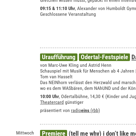
Gretchen wissen müsst, gepackt in einen intens
09:15 & 11:10 Uhr
,
Alexander von Humboldt Gym
Geschlossene Veranstaltung
Uraufführung
Odertal-Festspiele
D
von Marc-Uwe Kling und Astrid Henn
Schauspiel mit Musik für Menschen ab 4 Jahren
Tom van Hasselt
Das NEINhorn verlässt den Herzwald und marschi
wo es dem WASbären, dem NAhUND und der Kön
10:00 Uhr
,
Odertalbühne
, 14,30 € (Kinder und Ju
Theatercard
günstiger
präsentiert von
radio
eins
(rbb)
Mittwoch
Premiere
(tell me why) i don’t like 