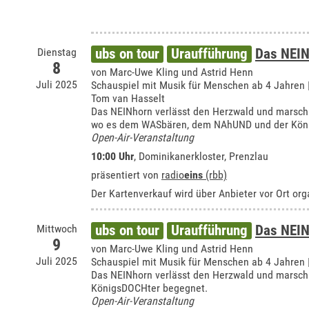
Dienstag
ubs on tour
Uraufführung
Das NEIN
8
von Marc-Uwe Kling und Astrid Henn
Juli 2025
Schauspiel mit Musik für Menschen ab 4 Jahren
Tom van Hasselt
Das NEINhorn verlässt den Herzwald und marschi
wo es dem WASbären, dem NAhUND und der Kön
Open-Air-Veranstaltung
10:00 Uhr
,
Dominikanerkloster, Prenzlau
präsentiert von
radio
eins
(rbb)
Der Kartenverkauf wird über Anbieter vor Ort orga
Mittwoch
ubs on tour
Uraufführung
Das NEIN
9
von Marc-Uwe Kling und Astrid Henn
Juli 2025
Schauspiel mit Musik für Menschen ab 4 Jahren
Das NEINhorn verlässt den Herzwald und marsc
KönigsDOCHter begegnet.
Open-Air-Veranstaltung