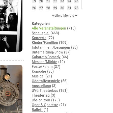
19
20
21
22
23
24
25
26
27
28
29
30
31
25
weitere Monate
Kategorien
Alle Veranstaltungen
(716)
Schauspiel
(468)
Konzerte
(72)
Kinder/Familien
(109)
Infotainment/Lesungen
(36)
Unterhaltung/Show
(37)
Kabarett/Comedy
(46)
Messen/Märkte
(10)
Feste/Feiern
(37)
Komödie
(30)
Musical
(21)
Odertalfestspiele
(56)
Ausstellung
(3)
UVG Theaterbus
(151)
Theatertag
(3)
ubs on tour
(170)
Oper & Operette
(21)
Ballett
(1)