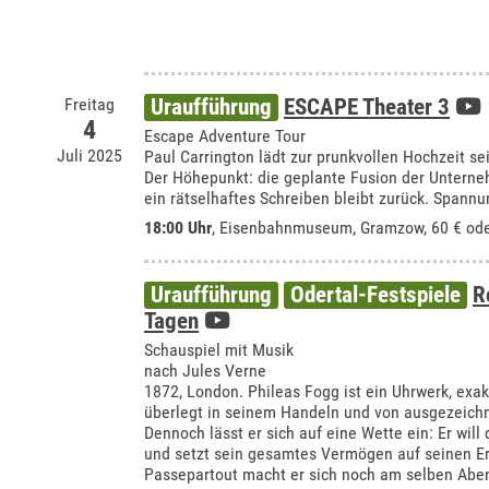
Freitag
Uraufführung
ESCAPE Theater 3
4
Escape Adventure Tour
Juli 2025
Paul Carrington lädt zur prunkvollen Hochzeit se
Der Höhepunkt: die geplante Fusion der Unterne
ein rätselhaftes Schreiben bleibt zurück. Spannun
18:00 Uhr
,
Eisenbahnmuseum, Gramzow
, 60 € od
Uraufführung
Odertal-Festspiele
R
Tagen
Schauspiel mit Musik
nach Jules Verne
1872, London. Phileas Fogg ist ein Uhrwerk, exa
überlegt in seinem Handeln und von ausgezeich
Dennoch lässt er sich auf eine Wette ein: Er wil
und setzt sein gesamtes Vermögen auf seinen Er
Passepartout macht er sich noch am selben Abend