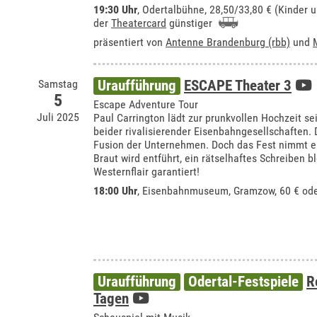
19:30 Uhr
,
Odertalbühne
, 28,50/33,80 € (Kinder 
der
Theatercard
günstiger
präsentiert von
Antenne Brandenburg (rbb)
und
Samstag
Uraufführung
ESCAPE Theater 3
5
Escape Adventure Tour
Juli 2025
Paul Carrington lädt zur prunkvollen Hochzeit se
beider rivalisierender Eisenbahngesellschaften.
Fusion der Unternehmen. Doch das Fest nimmt 
Braut wird entführt, ein rätselhaftes Schreiben b
Westernflair garantiert!
18:00 Uhr
,
Eisenbahnmuseum, Gramzow
, 60 € od
Uraufführung
Odertal-Festspiele
R
Tagen