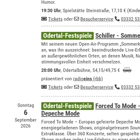
Humor.
19:30 Uhr
, Spielstätte Steinstraße, 17,10 € (Kin
Tickets
oder
Besucherservice
03332 53
Odertal-Festspiele
Schiller - Somme
Mit seinem neuen Open-Air-Programm „Sommerkla
an, was ihn auszeichnet: beeindruckende Live-E
an außergewöhnlichen Orten, an denen Musik, Nat
stimmungsvollen Einheit verschmelzen.
20:00 Uhr
,
Odertalbühne
, 54,15/49,75 €
präsentiert von
radio
eins
(rbb)
Tickets
oder
Besucherservice
03332 53
Sonntag
Odertal-Festspiele
Forced To Mode -
6
Depeche Mode
September
Forced To Mode – Europas gefeierte Depeche Mo
2026
energiegeladenen Shows, originalgetreuem Soun
Extraklasse. Über 360 Konzerte, selten gespielte
Shows machen jedes Live-Erlebnis zu einer eindr