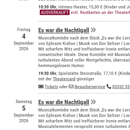
10:30 Uhr
,
intimes theater
, 15,30 € (Kinder und J
AUSVERKAUFT
evtl. Restkarten an der Theate
Freitag
Es war die Nachtigall
4
Musicalkomödie nach dem Stück „Es war die Ler
September
von Ephraim Kishon | Musik von Dov Seltzer | Lie
2026
Mit scharfem Witz und treffsicherer Ironie entla
romantischer Ideale. Diese Komödie mit Musical
turbulenten Abend voller Wortgefechte, überra
hemmungslosem Humor.
19:30 Uhr
, Spielstätte Steinstraße, 17,10 € (Kind
mit der
Theatercard
günstiger
Tickets
oder
Besucherservice
03332 53
Samstag
Es war die Nachtigall
5
Musicalkomödie nach dem Stück „Es war die Ler
September
von Ephraim Kishon | Musik von Dov Seltzer | Lie
2026
Mit scharfem Witz und treffsicherer Ironie entla
Musicalelementen verspricht einen turbulente