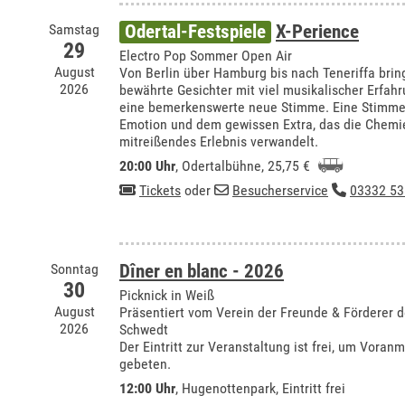
Samstag
Odertal-Festspiele
X-Perience
29
Electro Pop Sommer Open Air
August
Von Berlin über Hamburg bis nach Teneriffa bring
2026
bewährte Gesichter mit viel musikalischer Erfa
eine bemerkenswerte neue Stimme. Eine Stimme m
Emotion und dem gewissen Extra, das die Chemie 
mitreißendes Erlebnis verwandelt.
20:00 Uhr
,
Odertalbühne
, 25,75 €
Tickets
oder
Besucherservice
03332 53
Sonntag
Dîner en blanc - 2026
30
Picknick in Weiß
August
Präsentiert vom Verein der Freunde & Förderer
2026
Schwedt
Der Eintritt zur Veranstaltung ist frei, um Vora
gebeten.
12:00 Uhr
, Hugenottenpark, Eintritt frei