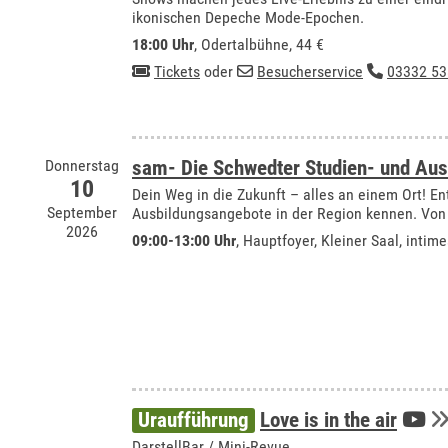
ikonischen Depeche Mode-Epochen.
18:00 Uhr
,
Odertalbühne
, 44 €
Tickets
oder
Besucherservice
03332 53
Donnerstag
sam- Die Schwedter Studien- und Au
10
Dein Weg in die Zukunft – alles an einem Ort! En
September
Ausbildungsangebote in der Region kennen. Von 
2026
09:00-13:00 Uhr
, Hauptfoyer, Kleiner Saal, intimes
Uraufführung
Love is in the air
DarstellBar / Mini-Revue