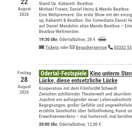
22
Stand Up. Kabarett. Beatbox.
August
Michael Frowin, Daniel Heinz & Mando Beatbox
2026
Eine Weltpremiere: Die erste Show mit der einzi
up, Kabarett & Beatbox. Die Comedians Daniel H
auf Daniel Mandolini alias Mando Beatbox – Ente
Beatbox-Weltmeister.
19:30 Uhr
,
Odertalbühne
, 28 €
Tickets
oder
Besucherservice
03332 53
Freitag
Odertal-Festspiele
Kino unterm Ste
28
Lücke, diese entsetzliche Lücke
August
Kooperation mit dem FilmforUM Schwedt
2026
Zwischen schillernder Theaterwelt und skurrilem
Joachim ein aufregender neuer Lebensabschnitt 
Begegnungen, großer Gefühle und ungewöhnliche
erzählte Geschichte über Selbstfindung, Kunst u
Erwachsenwerdens – mal humorvoll, mal berühre
20:00 Uhr
,
Odertalbühne
, 12,00 €