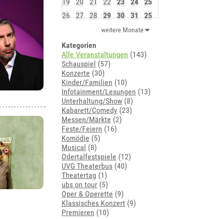
19
20
21
22
23
24
25
26
27
28
29
30
31
25
weitere Monate
Kategorien
Alle Veranstaltungen
(143)
Schauspiel
(57)
Konzerte
(30)
Kinder/Familien
(10)
Infotainment/Lesungen
(13)
Unterhaltung/Show
(8)
Kabarett/Comedy
(23)
Messen/Märkte
(2)
Feste/Feiern
(16)
Komödie
(5)
Musical
(8)
Odertalfestspiele
(12)
UVG Theaterbus
(40)
Theatertag
(1)
ubs on tour
(5)
Oper & Operette
(9)
Klassisches Konzert
(9)
Premieren
(10)