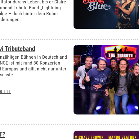
itator durchs Leben, bis er Claire
amond-Tribute-Band „Lightning
folge – doch hinter dem Ruhm
rderungen.
i Tributeband
unzähligen Bühnen in Deutschland
CE ist mit rund 80 Konzerten
Europas und gilt, nicht nur unter
ischste.
8 111
T?