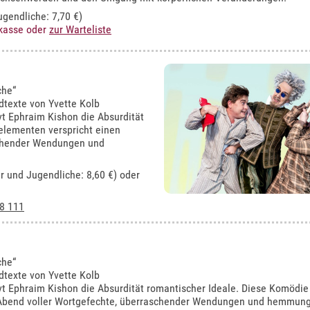
ugendliche: 7,70 €)
rkasse oder
zur Warteliste
che“
dtexte von Yvette Kolb
rvt Ephraim Kishon die Absurdität
elementen verspricht einen
schender Wendungen und
er und Jugendliche: 8,60 €) oder
8 111
che“
dtexte von Yvette Kolb
rvt Ephraim Kishon die Absurdität romantischer Ideale. Diese Komödie
n Abend voller Wortgefechte, überraschender Wendungen und hemmun