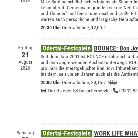
Mike Sardina schlägt sich erfolglos als Sänger-Im
kennenlernt. Gemeinsam gründen sie die Neil Di
and Thunder“ und feiern überraschend große Er
warten auch persönliche und tragische Herausfo
20:30 Uhr
,
Odertalbühne
, 12,00 €
Freitag
Odertal-Festspiele
BOUNCE: Bon Jov
21
Seit dem Jahr 2001 ist BOUNCE erfolgreich auf 
August
und dem angrenzenden Ausland unterwegs. BOUN
2026
pro Jahr die meistgebuchte Bon Jovi Tributeband 
Insidern, seit vielen Jahren auch als die Authent
20:00 Uhr
,
Odertalbühne
, 30,15 €
Tickets
oder
Besucherservice
03332 53
Samstag
Odertal-Festspiele
WORK LIFE WHA