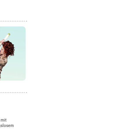
 mit
gslosem