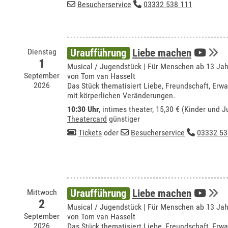
Besucherservice
03332 538 111
Dienstag
Uraufführung
Liebe machen
1
Musical / Jugendstück | Für Menschen ab 13 Ja
September
von Tom van Hasselt
2026
Das Stück thematisiert Liebe, Freundschaft, E
mit körperlichen Veränderungen.
10:30 Uhr
,
intimes theater
, 15,30 € (Kinder und J
Theatercard
günstiger
Tickets
oder
Besucherservice
03332 53
Mittwoch
Uraufführung
Liebe machen
2
Musical / Jugendstück | Für Menschen ab 13 Ja
September
von Tom van Hasselt
2026
Das Stück thematisiert Liebe, Freundschaft, E