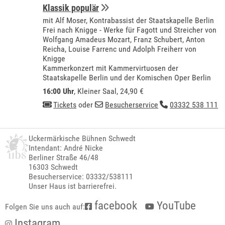
Klassik populär
mit Alf Moser, Kontrabassist der Staatskapelle Berlin
Frei nach Knigge - Werke für Fagott und Streicher von
Wolfgang Amadeus Mozart, Franz Schubert, Anton
Reicha, Louise Farrenc und Adolph Freiherr von
Knigge
Kammerkonzert mit Kammervirtuosen der
Staatskapelle Berlin und der Komischen Oper Berlin
16:00 Uhr
,
Kleiner Saal
, 24,90 €
Tickets
oder
Besucherservice
03332 538 111
Uckermärkische Bühnen Schwedt
Intendant: André Nicke
Berliner Straße 46/48
16303 Schwedt
Besucherservice: 03332/538111
Unser Haus ist barrierefrei.
facebook
YouTube
Folgen Sie uns auch auf:
Instagram