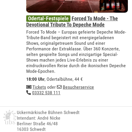
Odertal-Festspiele
Forced To Mode - The
Devotional Tribute To Depeche Mode
Forced To Mode – Europas gefeierte Depeche Mode-
Tribute-Band begeistert mit energiegeladenen
Shows, originalgetreuem Sound und einer
Performance der Extraklasse. Über 360 Konzerte,
selten gespielte Songs und einzigartige Special-
Shows machen jedes Live-Erlebnis zu einer
eindrucksvollen Reise durch die ikonischen Depeche
Mode-Epochen.
18:00 Uhr
,
Odertalbühne
, 44 €
Tickets
oder
Besucherservice
03332 538 111
Uckermärkische Bühnen Schwedt
Intendant: André Nicke
Berliner Straße 46/48
16303 Schwedt