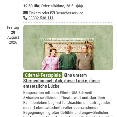
19:30 Uhr
,
Odertalbühne
, 28 €
Tickets
oder
Besucherservice
03332 538 111
Freitag
28
August
2026
Odertal-Festspiele
Kino unterm
Sternenhimmel: Ach, diese Lücke, diese
entsetzliche Lücke
Kooperation mit dem FilmforUM Schwedt
Zwischen schillernder Theaterwelt und skurrilem
Familienleben beginnt für Joachim ein aufregender
neuer Lebensabschnitt voller überraschender
Begegnungen, großer Gefühle und ungewöhnlicher