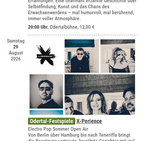
Erfahrungen. Eine charmant erzählte Geschichte über
Selbstfindung, Kunst und das Chaos des
Erwachsenwerdens – mal humorvoll, mal berührend,
immer voller Atmosphäre.
20:00 Uhr
,
Odertalbühne
, 12,00 €
Samstag
29
August
2026
Odertal-Festspiele
X-Perience
Electro Pop Sommer Open Air
Von Berlin über Hamburg bis nach Teneriffa bringt
die Besetzung vertraute, bewährte Gesichter mit viel