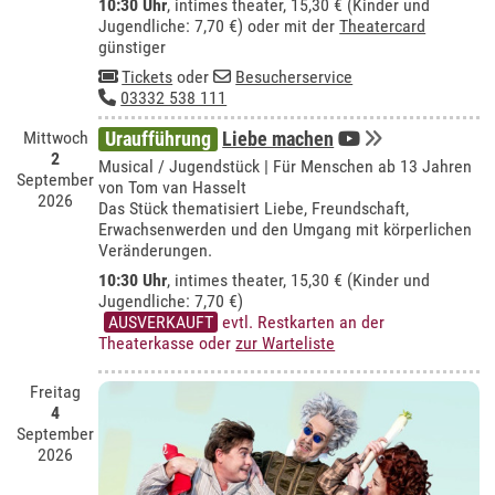
10:30 Uhr
,
intimes theater
, 15,30 € (Kinder und
Jugendliche: 7,70 €) oder mit der
Theatercard
günstiger
Tickets
oder
Besucherservice
03332 538 111
Mittwoch
Uraufführung
Liebe machen
2
Musical / Jugendstück | Für Menschen ab 13 Jahren
September
von Tom van Hasselt
2026
Das Stück thematisiert Liebe, Freundschaft,
Erwachsenwerden und den Umgang mit körperlichen
Veränderungen.
10:30 Uhr
,
intimes theater
, 15,30 € (Kinder und
Jugendliche: 7,70 €)
AUSVERKAUFT
evtl. Restkarten an der
Theaterkasse oder
zur Warteliste
Freitag
4
September
2026