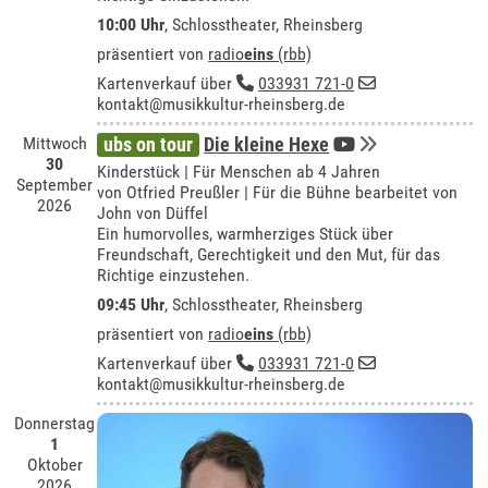
10:00 Uhr
,
Schlosstheater, Rheinsberg
präsentiert von
radio
eins
(rbb)
Kartenverkauf über
033931 721-0
kontakt@musikkultur-rheinsberg.de
Mittwoch
ubs on tour
Die kleine Hexe
30
Kinderstück | Für Menschen ab 4 Jahren
September
von Otfried Preußler | Für die Bühne bearbeitet von
2026
John von Düffel
Ein humorvolles, warmherziges Stück über
Freundschaft, Gerechtigkeit und den Mut, für das
Richtige einzustehen.
09:45 Uhr
,
Schlosstheater, Rheinsberg
präsentiert von
radio
eins
(rbb)
Kartenverkauf über
033931 721-0
kontakt@musikkultur-rheinsberg.de
Donnerstag
1
Oktober
2026