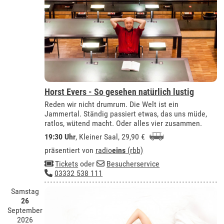
Horst Evers - So gesehen natürlich lustig
Reden wir nicht drumrum. Die Welt ist ein
Jammertal. Ständig passiert etwas, das uns müde,
ratlos, wütend macht. Oder alles vier zusammen.
19:30 Uhr
,
Kleiner Saal
, 29,90 €
präsentiert von
radio
eins
(rbb)
Tickets
oder
Besucherservice
03332 538 111
Samstag
26
September
2026