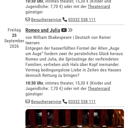
10:30 Uhr
,
intimes theater
, 15,30 € (Kinder und
Jugendliche: 7,70 €) oder mit der
Theatercard
günstiger
Besucherservice
03332 538 111
Freitag
Romeo und Julia
25
von William Shakespeare | Deutsch von Rainer
September
Iwersen
2026
Entgegen der hasserfüllten Formel der Alten „Auge
um Auge“ fordern zwei ihr persönliches Glück heraus:
Romeo und Julia, die Sprösslinge der verfeindeten
Familien, verlieben sich Hals über Kopf ineinander.
Vermag bedingungslose Liebe in Zeiten des Hasses
dennoch Rettung zu bringen?
10:30 Uhr
,
intimes theater
, 15,30 € (Kinder und
Jugendliche: 7,70 €) oder mit der
Theatercard
günstiger
Besucherservice
03332 538 111