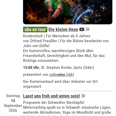
ubs on tour
Die kleine Hexe
Kinderstück | Für Menschen ab 4 Jahren
von Otfried Preußler | Für die Bühne bearbeitet von
John von Düffel
Ein humorvolles, warmherziges Stück über
Freundschaft, Gerechtigkeit und den Mut, für das
Richtige einzustehen.
15:00 Uhr
, St. Stephan Kirche, Gartz (Oder)
präsentiert von
radio
eins
(rbb)
Der Kartenverkauf wird über Anbieter vor Ort
organisiert.
Sonntag
Lasst uns froh und unten sein!
13
Programm der Schwedter Stechäpfel
September
Mitternächtig spukt es in Schwedt: elastische Lügen,
2026
wartende Abrissbirnen, Yoga im Mondlicht und große