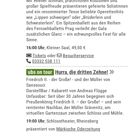
Mit Wiener Schmäh, prachtvollen Kostümen und
großer Spielfreude präsentieren gefeierte Solistinnen
und ein renommierter Tenor beliebte Operettenhits
wie „Lippen schweigen“ oder „Brüderlein und
Schwesterlein“. Ein Spitzenballett aus den Reihen
des Fernsehballetts Prag verleiht der Gala
zusätzlichen Glanz – ein schwungvolles Fest für alle
Sinne.
16:00 Uhr
,
Kleiner Saal
, 49,50 €
Tickets
oder
Besucherservice
03332 538 111
ubs on tour
Hurra, die dritten Zehne!
Friedrich II. - der Große! - und der Müller von
Sanssouci
DarstellBar / Kabarett von Andreas Flügge
Unfassbar: Seit über 30 Jahren begegnen sich
Preußenkönig Friedrich II. – der Große! – und sein
renitenter Nachbar, der Müller Grävenitz, am
virtuellen Gartenzaun zwischen Schloss und Mühle.
19:00 Uhr
,
Schlosstheater, Rheinsberg
präsentiert von
Märkische Oderzeitung