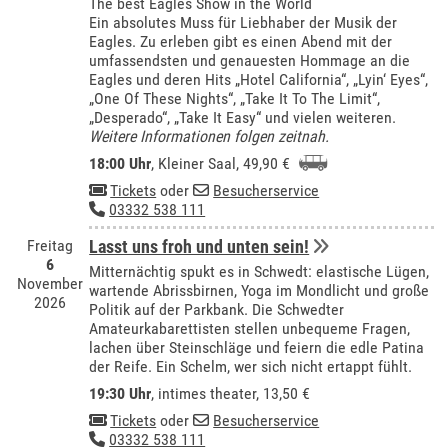
The best Eagles Show in the World
Ein absolutes Muss für Liebhaber der Musik der
Eagles. Zu erleben gibt es einen Abend mit der
umfassendsten und genauesten Hommage an die
Eagles und deren Hits „Hotel California“, „Lyin‘ Eyes“,
„One Of These Nights“, „Take It To The Limit“,
„Desperado“, „Take It Easy“ und vielen weiteren.
Weitere Informationen folgen zeitnah.
18:00 Uhr
,
Kleiner Saal
, 49,90 €
Tickets
oder
Besucherservice
03332 538 111
Freitag
Lasst uns froh und unten sein!
6
Mitternächtig spukt es in Schwedt: elastische Lügen,
November
wartende Abrissbirnen, Yoga im Mondlicht und große
2026
Politik auf der Parkbank. Die Schwedter
Amateurkabarettisten stellen unbequeme Fragen,
lachen über Steinschläge und feiern die edle Patina
der Reife. Ein Schelm, wer sich nicht ertappt fühlt.
19:30 Uhr
,
intimes theater
, 13,50 €
Tickets
oder
Besucherservice
03332 538 111