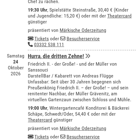
Chef zu rächen.
19:30 Uhr
, Spielstätte Steinstraße, 30,40 € (Kinder
und Jugendliche: 15,20 €) oder mit der
Theatercard
günstiger
präsentiert von
Märkische Oderzeitung
Tickets
oder
Besucherservice
03332 538 111
Samstag
Hurra, die dritten Zehne!
24
Friedrich II. - der Große! - und der Müller von
Oktober
Sanssouci
2026
DarstellBar / Kabarett von Andreas Flügge
Unfassbar: Seit über 30 Jahren begegnen sich
Preußenkönig Friedrich II. – der Große! – und sein
renitenter Nachbar, der Müller Grävenitz, am
virtuellen Gartenzaun zwischen Schloss und Mühle.
19:00 Uhr
,
Wintergartencafé Konditorei & Bäckerei
Schäpe, Schwedt/Oder
, 54,40 € oder mit der
Theatercard
günstiger
präsentiert von
Märkische Oderzeitung
Tickets
oder
Besucherservice