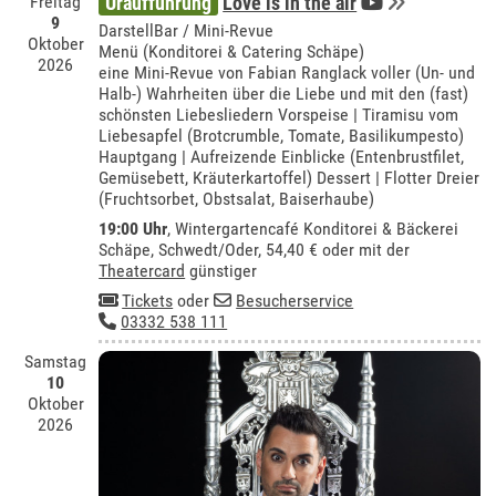
Freitag
Uraufführung
Love is in the air
9
DarstellBar / Mini-Revue
Oktober
Menü (Konditorei & Catering Schäpe)
2026
eine Mini-Revue von Fabian Ranglack voller (Un- und
Halb-) Wahrheiten über die Liebe und mit den (fast)
schönsten Liebesliedern Vorspeise | Tiramisu vom
Liebesapfel (Brotcrumble, Tomate, Basilikumpesto)
Hauptgang | Aufreizende Einblicke (Entenbrustfilet,
Gemüsebett, Kräuterkartoffel) Dessert | Flotter Dreier
(Fruchtsorbet, Obstsalat, Baiserhaube)
19:00 Uhr
,
Wintergartencafé Konditorei & Bäckerei
Schäpe, Schwedt/Oder
, 54,40 € oder mit der
Theatercard
günstiger
Tickets
oder
Besucherservice
03332 538 111
Samstag
10
Oktober
2026