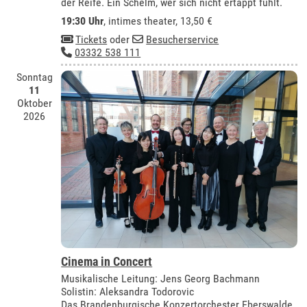
der Reife. Ein Schelm, wer sich nicht ertappt fühlt.
19:30 Uhr
,
intimes theater
, 13,50 €
Tickets
oder
Besucherservice
03332 538 111
Sonntag
11
Oktober
2026
Cinema in Concert
Musikalische Leitung: Jens Georg Bachmann
Solistin: Aleksandra Todorovic
Das Brandenburgische Konzertorchester Eberswalde