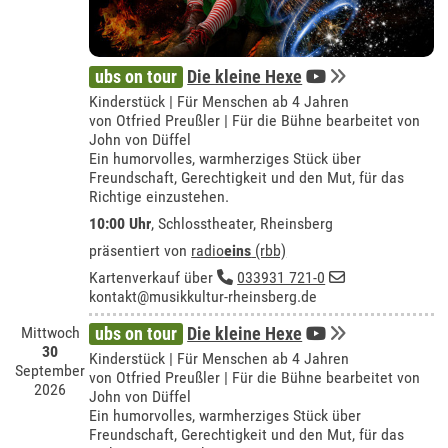
ubs on tour
Die kleine Hexe
Kinderstück | Für Menschen ab 4 Jahren
von Otfried Preußler | Für die Bühne bearbeitet von
John von Düffel
Ein humorvolles, warmherziges Stück über
Freundschaft, Gerechtigkeit und den Mut, für das
Richtige einzustehen.
10:00 Uhr
,
Schlosstheater, Rheinsberg
präsentiert von
radio
eins
(rbb)
Kartenverkauf über
033931 721-0
kontakt@musikkultur-rheinsberg.de
Mittwoch
ubs on tour
Die kleine Hexe
30
Kinderstück | Für Menschen ab 4 Jahren
September
von Otfried Preußler | Für die Bühne bearbeitet von
2026
John von Düffel
Ein humorvolles, warmherziges Stück über
Freundschaft, Gerechtigkeit und den Mut, für das