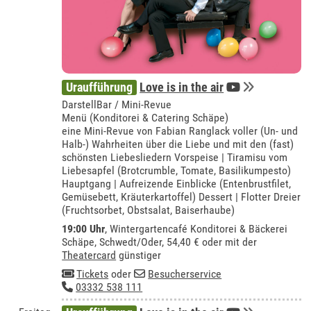
Uraufführung
Love is in the air
DarstellBar / Mini-Revue
Menü (Konditorei & Catering Schäpe)
eine Mini-Revue von Fabian Ranglack voller (Un- und
Halb-) Wahrheiten über die Liebe und mit den (fast)
schönsten Liebesliedern Vorspeise | Tiramisu vom
Liebesapfel (Brotcrumble, Tomate, Basilikumpesto)
Hauptgang | Aufreizende Einblicke (Entenbrustfilet,
Gemüsebett, Kräuterkartoffel) Dessert | Flotter Dreier
(Fruchtsorbet, Obstsalat, Baiserhaube)
19:00 Uhr
,
Wintergartencafé Konditorei & Bäckerei
Schäpe, Schwedt/Oder
, 54,40 € oder mit der
Theatercard
günstiger
Tickets
oder
Besucherservice
03332 538 111