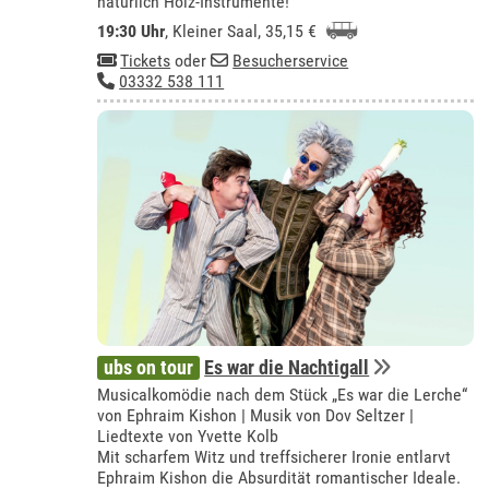
natürlich Holz-Instrumente!
19:30 Uhr
,
Kleiner Saal
, 35,15 €
Tickets
oder
Besucherservice
03332 538 111
ubs on tour
Es war die Nachtigall
Musicalkomödie nach dem Stück „Es war die Lerche“
von Ephraim Kishon | Musik von Dov Seltzer |
Liedtexte von Yvette Kolb
Mit scharfem Witz und treffsicherer Ironie entlarvt
Ephraim Kishon die Absurdität romantischer Ideale.