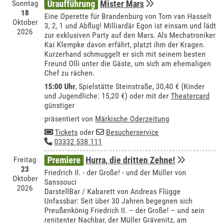
Sonntag
Uraufführung
Mister Mars
18
Eine Operette für Brandenburg von Tom van Hasselt
Oktober
3, 2, 1 und Abflug! Milliardär Egon ist einsam und lädt
2026
zur exklusiven Party auf den Mars. Als Mechatroniker
Kai Klempke davon erfährt, platzt ihm der Kragen.
Kurzerhand schmuggelt er sich mit seinem besten
Freund Olli unter die Gäste, um sich am ehemaligen
Chef zu rächen.
15:00 Uhr
, Spielstätte Steinstraße, 30,40 € (Kinder
und Jugendliche: 15,20 €) oder mit der
Theatercard
günstiger
präsentiert von
Märkische Oderzeitung
Tickets
oder
Besucherservice
03332 538 111
Freitag
Premiere
Hurra, die dritten Zehne!
23
Friedrich II. - der Große! - und der Müller von
Oktober
Sanssouci
2026
DarstellBar / Kabarett von Andreas Flügge
Unfassbar: Seit über 30 Jahren begegnen sich
Preußenkönig Friedrich II. – der Große! – und sein
renitenter Nachbar, der Müller Grävenitz, am