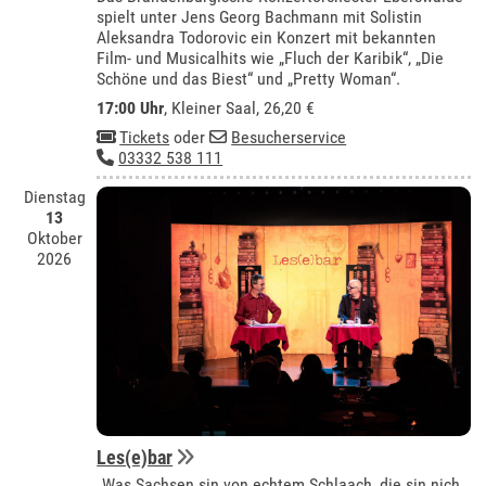
spielt unter Jens Georg Bachmann mit Solistin
Aleksandra Todorovic ein Konzert mit bekannten
Film- und Musicalhits wie „Fluch der Karibik“, „Die
Schöne und das Biest“ und „Pretty Woman“.
17:00 Uhr
,
Kleiner Saal
, 26,20 €
Tickets
oder
Besucherservice
03332 538 111
Dienstag
13
Oktober
2026
Les(e)bar
„Was Sachsen sin von echtem Schlaach, die sin nich