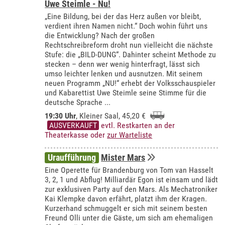
Uwe Steimle - Nu!
„Eine Bildung, bei der das Herz außen vor bleibt,
verdient ihren Namen nicht.“ Doch wohin führt uns
die Entwicklung? Nach der großen
Rechtschreibreform droht nun vielleicht die nächste
Stufe: die „BILD-DUNG“. Dahinter scheint Methode zu
stecken – denn wer wenig hinterfragt, lässt sich
umso leichter lenken und ausnutzen. Mit seinem
neuen Programm „NU!“ erhebt der Volksschauspieler
und Kabarettist Uwe Steimle seine Stimme für die
deutsche Sprache ...
19:30 Uhr
,
Kleiner Saal
, 45,20 €
AUSVERKAUFT
evtl. Restkarten an der
Theaterkasse oder
zur Warteliste
Uraufführung
Mister Mars
Eine Operette für Brandenburg von Tom van Hasselt
3, 2, 1 und Abflug! Milliardär Egon ist einsam und lädt
zur exklusiven Party auf den Mars. Als Mechatroniker
Kai Klempke davon erfährt, platzt ihm der Kragen.
Kurzerhand schmuggelt er sich mit seinem besten
Freund Olli unter die Gäste, um sich am ehemaligen