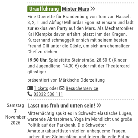
Uraufführung
Mister Mars
Eine Operette für Brandenburg von Tom van Hasselt
3, 2, 1 und Abflug! Milliardär Egon ist einsam und lädt
zur exklusiven Party auf den Mars. Als Mechatroniker
Kai Klempke davon erfährt, platzt ihm der Kragen.
Kurzerhand schmuggelt er sich mit seinem besten
Freund Olli unter die Gäste, um sich am ehemaligen
Chef zu rächen.
19:30 Uhr
, Spielstätte Steinstraße, 28,50 € (Kinder
und Jugendliche: 14,30 €) oder mit der
Theatercard
günstiger
präsentiert von
Märkische Oderzeitung
Tickets
oder
Besucherservice
03332 538 111
Samstag
Lasst uns froh und unten sein!
7
Mitternächtig spukt es in Schwedt: elastische Lügen,
November
wartende Abrissbirnen, Yoga im Mondlicht und große
2026
Politik auf der Parkbank. Die Schwedter
Amateurkabarettisten stellen unbequeme Fragen,
lachen über Steinschläge und feiern die edle Patina