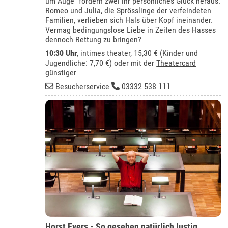
um Auge“ fordern zwei ihr persönliches Glück heraus:
Romeo und Julia, die Sprösslinge der verfeindeten
Familien, verlieben sich Hals über Kopf ineinander.
Vermag bedingungslose Liebe in Zeiten des Hasses
dennoch Rettung zu bringen?
10:30 Uhr
,
intimes theater
, 15,30 € (Kinder und
Jugendliche: 7,70 €) oder mit der
Theatercard
günstiger
Besucherservice
03332 538 111
Horst Evers - So gesehen natürlich lustig