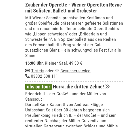
Zauber der Operette - Wiener Operetten Revue
mit Solisten, Ballett und Orchester
Mit Wiener Schmäh, prachtvollen Kostümen und
großer Spielfreude präsentieren gefeierte Solistinnen
und ein renommierter Tenor beliebte Operettenhits
wie „Lippen schweigen“ oder „Brüderlein und
Schwesterlein“. Ein Spitzenballett aus den Reihen
des Fernsehballetts Prag verleiht der Gala
zusätzlichen Glanz – ein schwungvolles Fest für alle
Sinne.
16:00 Uhr
,
Kleiner Saal
, 49,50 €
Tickets
oder
Besucherservice
03332 538 111
ubs on tour
Hurra, die dritten Zehne!
Friedrich II. - der Große! - und der Müller von
Sanssouci
DarstellBar / Kabarett von Andreas Flügge
Unfassbar: Seit über 30 Jahren begegnen sich
Preußenkönig Friedrich II. – der Große! – und sein
renitenter Nachbar, der Müller Grävenitz, am
virtuellen Gartenzaun zwischen Schloss und Mühle.