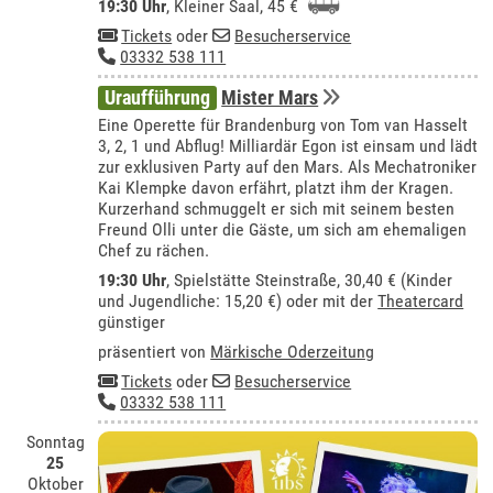
19:30 Uhr
,
Kleiner Saal
, 45 €
Tickets
oder
Besucherservice
03332 538 111
Uraufführung
Mister Mars
Eine Operette für Brandenburg von Tom van Hasselt
3, 2, 1 und Abflug! Milliardär Egon ist einsam und lädt
zur exklusiven Party auf den Mars. Als Mechatroniker
Kai Klempke davon erfährt, platzt ihm der Kragen.
Kurzerhand schmuggelt er sich mit seinem besten
Freund Olli unter die Gäste, um sich am ehemaligen
Chef zu rächen.
19:30 Uhr
, Spielstätte Steinstraße, 30,40 € (Kinder
und Jugendliche: 15,20 €) oder mit der
Theatercard
günstiger
präsentiert von
Märkische Oderzeitung
Tickets
oder
Besucherservice
03332 538 111
Sonntag
25
Oktober