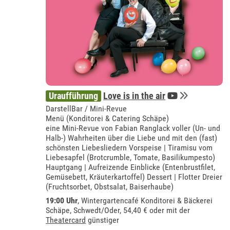
Uraufführung
Love is in the air
DarstellBar / Mini-Revue
Menü (Konditorei & Catering Schäpe)
eine Mini-Revue von Fabian Ranglack voller (Un- und
Halb-) Wahrheiten über die Liebe und mit den (fast)
schönsten Liebesliedern Vorspeise | Tiramisu vom
Liebesapfel (Brotcrumble, Tomate, Basilikumpesto)
Hauptgang | Aufreizende Einblicke (Entenbrustfilet,
Gemüsebett, Kräuterkartoffel) Dessert | Flotter Dreier
(Fruchtsorbet, Obstsalat, Baiserhaube)
19:00 Uhr
,
Wintergartencafé Konditorei & Bäckerei
Schäpe, Schwedt/Oder
, 54,40 € oder mit der
Theatercard
günstiger