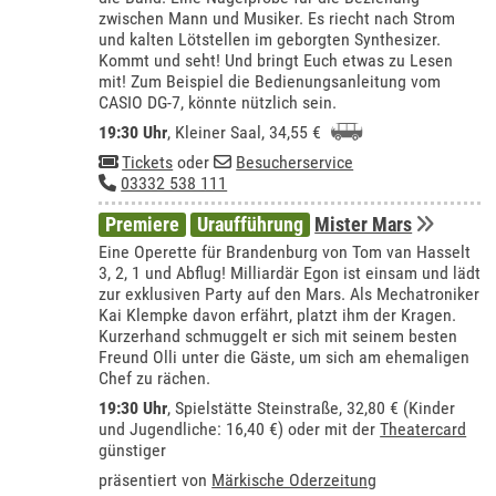
zwischen Mann und Musiker. Es riecht nach Strom
und kalten Lötstellen im geborgten Synthesizer.
Kommt und seht! Und bringt Euch etwas zu Lesen
mit! Zum Beispiel die Bedienungsanleitung vom
CASIO DG-7, könnte nützlich sein.
19:30 Uhr
,
Kleiner Saal
, 34,55 €
Tickets
oder
Besucherservice
03332 538 111
Premiere
Uraufführung
Mister Mars
Eine Operette für Brandenburg von Tom van Hasselt
3, 2, 1 und Abflug! Milliardär Egon ist einsam und lädt
zur exklusiven Party auf den Mars. Als Mechatroniker
Kai Klempke davon erfährt, platzt ihm der Kragen.
Kurzerhand schmuggelt er sich mit seinem besten
Freund Olli unter die Gäste, um sich am ehemaligen
Chef zu rächen.
19:30 Uhr
, Spielstätte Steinstraße, 32,80 € (Kinder
und Jugendliche: 16,40 €) oder mit der
Theatercard
günstiger
präsentiert von
Märkische Oderzeitung