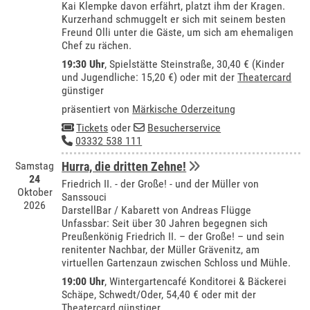
Kai Klempke davon erfährt, platzt ihm der Kragen.
Kurzerhand schmuggelt er sich mit seinem besten
Freund Olli unter die Gäste, um sich am ehemaligen
Chef zu rächen.
19:30 Uhr
, Spielstätte Steinstraße, 30,40 € (Kinder
und Jugendliche: 15,20 €) oder mit der
Theatercard
günstiger
präsentiert von
Märkische Oderzeitung
Tickets
oder
Besucherservice
03332 538 111
Samstag
Hurra, die dritten Zehne!
24
Friedrich II. - der Große! - und der Müller von
Oktober
Sanssouci
2026
DarstellBar / Kabarett von Andreas Flügge
Unfassbar: Seit über 30 Jahren begegnen sich
Preußenkönig Friedrich II. – der Große! – und sein
renitenter Nachbar, der Müller Grävenitz, am
virtuellen Gartenzaun zwischen Schloss und Mühle.
19:00 Uhr
,
Wintergartencafé Konditorei & Bäckerei
Schäpe, Schwedt/Oder
, 54,40 € oder mit der
Theatercard
günstiger