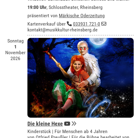
19:00 Uhr
,
Schlosstheater, Rheinsberg
präsentiert von
Märkische Oderzeitung
Kartenverkauf über
033931 721-0
kontakt@musikkultur-rheinsberg.de
Sonntag
1
November
2026
Die kleine Hexe
Kinderstück | Für Menschen ab 4 Jahren
von Otfried Preußler | Für die Bühne bearbeitet von