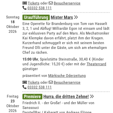
Tickets
oder
Besucherservice
03332 538 111
Sonntag
Uraufführung
Mister Mars
18
Eine Operette für Brandenburg von Tom van Hasselt
Oktober
3, 2, 1 und Abflug! Milliardär Egon ist einsam und lädt
2026
zur exklusiven Party auf den Mars. Als Mechatroniker
Kai Klempke davon erfährt, platzt ihm der Kragen.
Kurzerhand schmuggelt er sich mit seinem besten
Freund Olli unter die Gäste, um sich am ehemaligen
Chef zu rächen.
15:00 Uhr
, Spielstätte Steinstraße, 30,40 € (Kinder
und Jugendliche: 15,20 €) oder mit der
Theatercard
günstiger
präsentiert von
Märkische Oderzeitung
Tickets
oder
Besucherservice
03332 538 111
Freitag
Premiere
Hurra, die dritten Zehne!
23
Friedrich II. - der Große! - und der Müller von
Oktober
Sanssouci
2026
DarstellBar / Kabarett von Andreas Flügge