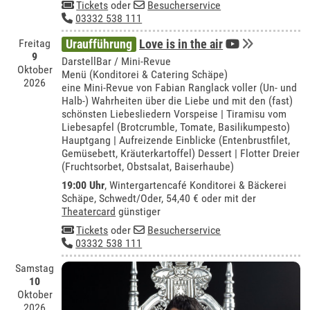
Tickets
oder
Besucherservice
03332 538 111
Freitag
Uraufführung
Love is in the air
9
DarstellBar / Mini-Revue
Oktober
Menü (Konditorei & Catering Schäpe)
2026
eine Mini-Revue von Fabian Ranglack voller (Un- und
Halb-) Wahrheiten über die Liebe und mit den (fast)
schönsten Liebesliedern Vorspeise | Tiramisu vom
Liebesapfel (Brotcrumble, Tomate, Basilikumpesto)
Hauptgang | Aufreizende Einblicke (Entenbrustfilet,
Gemüsebett, Kräuterkartoffel) Dessert | Flotter Dreier
(Fruchtsorbet, Obstsalat, Baiserhaube)
19:00 Uhr
,
Wintergartencafé Konditorei & Bäckerei
Schäpe, Schwedt/Oder
, 54,40 € oder mit der
Theatercard
günstiger
Tickets
oder
Besucherservice
03332 538 111
Samstag
10
Oktober
2026