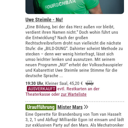
Uwe Steimle - Nu!
„Eine Bildung, bei der das Herz außen vor bleibt,
verdient ihren Namen nicht.“ Doch wohin führt uns
die Entwicklung? Nach der großen
Rechtschreibreform droht nun vielleicht die nächste
Stufe: die „BILD-DUNG“. Dahinter scheint Methode zu
stecken – denn wer wenig hinterfragt, lässt sich
umso leichter lenken und ausnutzen. Mit seinem
neuen Programm „NU!“ erhebt der Volksschauspieler
und Kabarettist Uwe Steimle seine Stimme für die
deutsche Sprache ...
19:30 Uhr
,
Kleiner Saal
, 45,20 €
AUSVERKAUFT
evtl. Restkarten an der
Theaterkasse oder
zur Warteliste
Uraufführung
Mister Mars
Eine Operette für Brandenburg von Tom van Hasselt
3, 2, 1 und Abflug! Milliardär Egon ist einsam und lädt
zur exklusiven Party auf den Mars. Als Mechatroniker