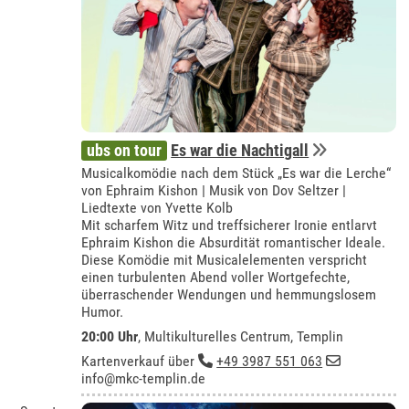
ubs on tour
Es war die Nachtigall
Musicalkomödie nach dem Stück „Es war die Lerche“
von Ephraim Kishon | Musik von Dov Seltzer |
Liedtexte von Yvette Kolb
Mit scharfem Witz und treffsicherer Ironie entlarvt
Ephraim Kishon die Absurdität romantischer Ideale.
Diese Komödie mit Musicalelementen verspricht
einen turbulenten Abend voller Wortgefechte,
überraschender Wendungen und hemmungslosem
Humor.
20:00 Uhr
,
Multikulturelles Centrum, Templin
Kartenverkauf über
+49 3987 551 063
info@mkc-templin.de