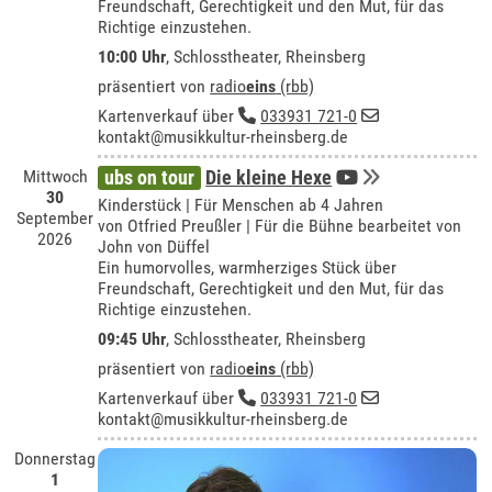
Freundschaft, Gerechtigkeit und den Mut, für das
Richtige einzustehen.
10:00 Uhr
,
Schlosstheater, Rheinsberg
präsentiert von
radio
eins
(rbb)
Kartenverkauf über
033931 721-0
kontakt@musikkultur-rheinsberg.de
Mittwoch
ubs on tour
Die kleine Hexe
30
Kinderstück | Für Menschen ab 4 Jahren
September
von Otfried Preußler | Für die Bühne bearbeitet von
2026
John von Düffel
Ein humorvolles, warmherziges Stück über
Freundschaft, Gerechtigkeit und den Mut, für das
Richtige einzustehen.
09:45 Uhr
,
Schlosstheater, Rheinsberg
präsentiert von
radio
eins
(rbb)
Kartenverkauf über
033931 721-0
kontakt@musikkultur-rheinsberg.de
Donnerstag
1