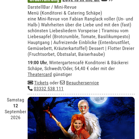
DarstellBar / Mini-Revue
Menü (Konditorei & Catering Schäpe)
eine Mini-Revue von Fabian Ranglack voller (Un- und
Halb-) Wahrheiten über die Liebe und mit den (fast)
schönsten Liebesliedern Vorspeise | Tiramisu vom
Liebesapfel (Brotcrumble, Tomate, Basilikumpesto)
Hauptgang | Aufreizende Einblicke (Entenbrustfilet,
Gemüsebett, Kräuterkartoffel) Dessert | Flotter Dreier
(Fruchtsorbet, Obstsalat, Baiserhaube)
19:00 Uhr
,
Wintergartencafé Konditorei & Bäckerei
Schäpe, Schwedt/Oder
, 54,40 € oder mit der
Theatercard
günstiger
Tickets
oder
Besucherservice
03332 538 111
Samstag
12
September
2026