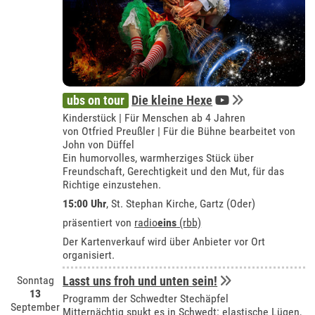
ubs on tour
Die kleine Hexe
Kinderstück | Für Menschen ab 4 Jahren
von Otfried Preußler | Für die Bühne bearbeitet von
John von Düffel
Ein humorvolles, warmherziges Stück über
Freundschaft, Gerechtigkeit und den Mut, für das
Richtige einzustehen.
15:00 Uhr
, St. Stephan Kirche, Gartz (Oder)
präsentiert von
radio
eins
(rbb)
Der Kartenverkauf wird über Anbieter vor Ort
organisiert.
Sonntag
Lasst uns froh und unten sein!
13
Programm der Schwedter Stechäpfel
September
Mitternächtig spukt es in Schwedt: elastische Lügen,