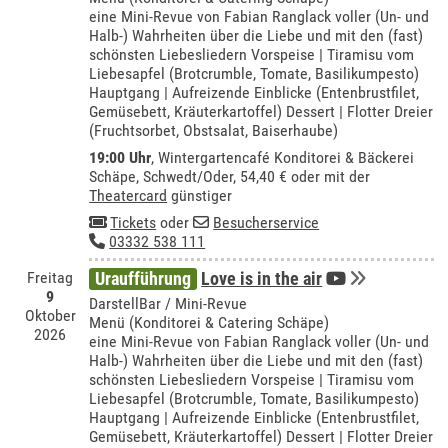
eine Mini-Revue von Fabian Ranglack voller (Un- und
Halb-) Wahrheiten über die Liebe und mit den (fast)
schönsten Liebesliedern Vorspeise | Tiramisu vom
Liebesapfel (Brotcrumble, Tomate, Basilikumpesto)
Hauptgang | Aufreizende Einblicke (Entenbrustfilet,
Gemüsebett, Kräuterkartoffel) Dessert | Flotter Dreier
(Fruchtsorbet, Obstsalat, Baiserhaube)
19:00 Uhr
,
Wintergartencafé Konditorei & Bäckerei
Schäpe, Schwedt/Oder
, 54,40 € oder mit der
Theatercard
günstiger
Tickets
oder
Besucherservice
03332 538 111
Freitag
Uraufführung
Love is in the air
9
DarstellBar / Mini-Revue
Oktober
Menü (Konditorei & Catering Schäpe)
2026
eine Mini-Revue von Fabian Ranglack voller (Un- und
Halb-) Wahrheiten über die Liebe und mit den (fast)
schönsten Liebesliedern Vorspeise | Tiramisu vom
Liebesapfel (Brotcrumble, Tomate, Basilikumpesto)
Hauptgang | Aufreizende Einblicke (Entenbrustfilet,
Gemüsebett, Kräuterkartoffel) Dessert | Flotter Dreier