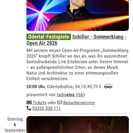
Odertal-Festspiele
Schiller - Sommerklang -
Open Air 2026
Mit seinem neuen Open-Air-Programm „Sommerklang
2026“ knüpft Schiller an das an, was ihn auszeichnet:
beeindruckende Live-Erlebnisse unter freiem Himmel
– an außergewöhnlichen Orten, an denen Musik,
Natur und Architektur zu einer stimmungsvollen
Einheit verschmelzen.
20:00 Uhr
,
Odertalbühne
, 54,15/49,75 €
präsentiert von
radio
eins
(rbb)
Tickets
oder
Besucherservice
03332 538 111
Sonntag
6
September