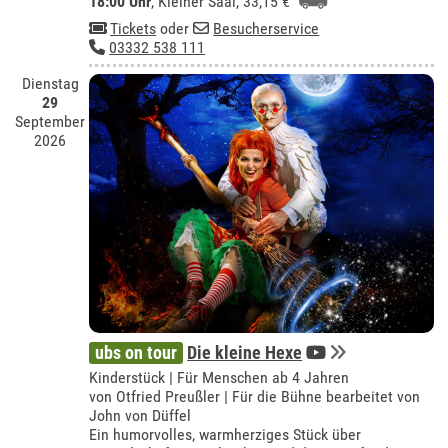
18:00 Uhr
,
Kleiner Saal
, 33,15 €
Tickets
oder
Besucherservice
03332 538 111
Dienstag
29
September
2026
ubs on tour
Die kleine Hexe
Kinderstück | Für Menschen ab 4 Jahren
von Otfried Preußler | Für die Bühne bearbeitet von
John von Düffel
Ein humorvolles, warmherziges Stück über