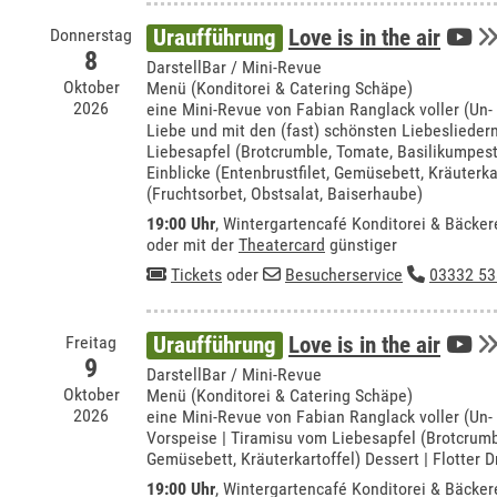
Donnerstag
Uraufführung
Love is in the air
8
DarstellBar / Mini-Revue
Oktober
Menü (Konditorei & Catering Schäpe)
2026
eine Mini-Revue von Fabian Ranglack voller (Un-
Liebe und mit den (fast) schönsten Liebeslieder
Liebesapfel (Brotcrumble, Tomate, Basilikumpes
Einblicke (Entenbrustfilet, Gemüsebett, Kräuterkar
(Fruchtsorbet, Obstsalat, Baiserhaube)
19:00 Uhr
,
Wintergartencafé Konditorei & Bäcker
oder mit der
Theatercard
günstiger
Tickets
oder
Besucherservice
03332 53
Freitag
Uraufführung
Love is in the air
9
DarstellBar / Mini-Revue
Oktober
Menü (Konditorei & Catering Schäpe)
2026
eine Mini-Revue von Fabian Ranglack voller (Un-
Vorspeise | Tiramisu vom Liebesapfel (Brotcrumb
Gemüsebett, Kräuterkartoffel) Dessert | Flotter D
19:00 Uhr
,
Wintergartencafé Konditorei & Bäcker