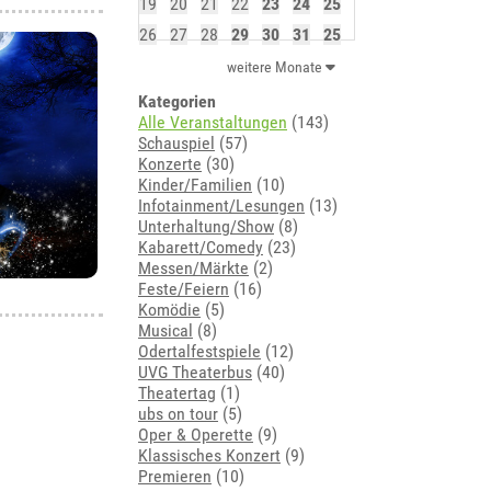
19
20
21
22
23
24
25
26
27
28
29
30
31
25
weitere Monate
Kategorien
Alle Veranstaltungen
(143)
Schauspiel
(57)
Konzerte
(30)
Kinder/Familien
(10)
Infotainment/Lesungen
(13)
Unterhaltung/Show
(8)
Kabarett/Comedy
(23)
Messen/Märkte
(2)
Feste/Feiern
(16)
Komödie
(5)
Musical
(8)
Odertalfestspiele
(12)
UVG Theaterbus
(40)
Theatertag
(1)
ubs on tour
(5)
Oper & Operette
(9)
Klassisches Konzert
(9)
Premieren
(10)