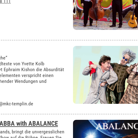
8 111
che“
dtexte von Yvette Kolb
rvt Ephraim Kishon die Absurdität
elementen verspricht einen
schender Wendungen und
@mkc-templin.de
to ABBA with ABALANCE
ands, bringt die unvergesslichen
-Show auf die Bühne. Freuen Sie