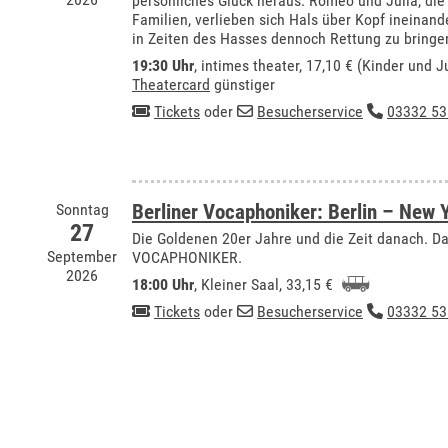
persönliches Glück heraus: Romeo und Julia, die
Familien, verlieben sich Hals über Kopf ineinan
in Zeiten des Hasses dennoch Rettung zu bringe
19:30 Uhr
,
intimes theater
, 17,10 € (Kinder und J
Theatercard
günstiger
Tickets
oder
Besucherservice
03332 53
Sonntag
Berliner Vocaphoniker: Berlin – New 
27
Die Goldenen 20er Jahre und die Zeit danach.
September
VOCAPHONIKER.
2026
18:00 Uhr
,
Kleiner Saal
, 33,15 €
Tickets
oder
Besucherservice
03332 53