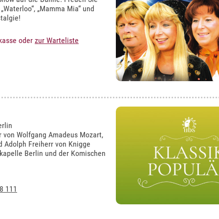
ie „Waterloo“, „Mamma Mia“ und
talgie!
rkasse oder
zur Warteliste
rlin
her von Wolfgang Amadeus Mozart,
d Adolph Freiherr von Knigge
apelle Berlin und der Komischen
8 111