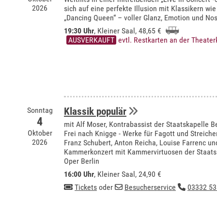
2026
sich auf eine perfekte Illusion mit Klassikern w
„Dancing Queen“ – voller Glanz, Emotion und Nos
19:30 Uhr
,
Kleiner Saal
, 48,65 €
AUSVERKAUFT
evtl. Restkarten an der Theate
Sonntag
Klassik populär
4
mit Alf Moser, Kontrabassist der Staatskapelle Be
Oktober
Frei nach Knigge - Werke für Fagott und Streic
2026
Franz Schubert, Anton Reicha, Louise Farrenc un
Kammerkonzert mit Kammervirtuosen der Staatsk
Oper Berlin
16:00 Uhr
,
Kleiner Saal
, 24,90 €
Tickets
oder
Besucherservice
03332 53