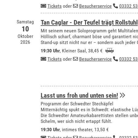
Tickets
oder
Besucherservice
03332 53
Samstag
Tan Caglar - Der Teufel trägt Rollstuhl
10
Mit seinem neuen Soloprogramm geht Multitalent
Oktober
Höllisch scharf, charmant böse und garantiert ni
2026
Stand-up sitzt nicht nur er – sondern auch jeder
19:30 Uhr
,
Kleiner Saal
, 38,45 €
Tickets
oder
Besucherservice
03332 53
Lasst uns froh und unten sein!
Programm der Schwedter Stechäpfel
Mitternächtig spukt es in Schwedt: elastische Lü
Die Schwedter Amateurkabarettisten stellen unbe
Schelm, wer sich nicht ertappt fühlt.
19:30 Uhr
,
intimes theater
, 13,50 €
Tickets
oder
Besucherservice
03332 53