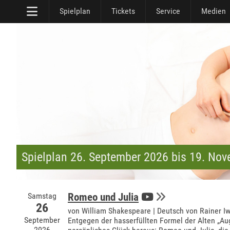
Spielplan
Tickets
Service
Medien
Spielplan 26. September 2026 bis 19. No
Samstag
Romeo und Julia
26
von William Shakespeare | Deutsch von Rainer I
September
Entgegen der hasserfüllten Formel der Alten „Au
2026