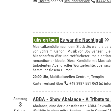
Tickets
oder
Besucherservice
03332 53
ubs on tour
Es war die Nachtigall
Musicalkomödie nach dem Stück „Es war die Ler
von Ephraim Kishon | Musik von Dov Seltzer | Lie
Mit scharfem Witz und treffsicherer Ironie entla
romantischer Ideale. Diese Komödie mit Musical
turbulenten Abend voller Wortgefechte, überra
hemmungslosem Humor.
20:00 Uhr
,
Multikulturelles Centrum, Templin
Kartenverkauf über
+49 3987 551 063
info
Samstag
ABBA - Show Abalance - A Tribute 
3
Abalance, eine der dienstältesten ABBA-Revivalb
Oktober
Welthits in einer mitreißenden „Live in Concert“