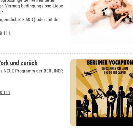
 Sprösslinge der verfeindeten
der. Vermag bedingungslose Liebe
n?
ugendliche: 8,60 €) oder mit der
8 111
York und zurück
 Das NEUE Programm der BERLINER
8 111