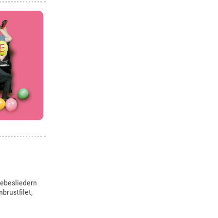
iebesliedern
brustfilet,