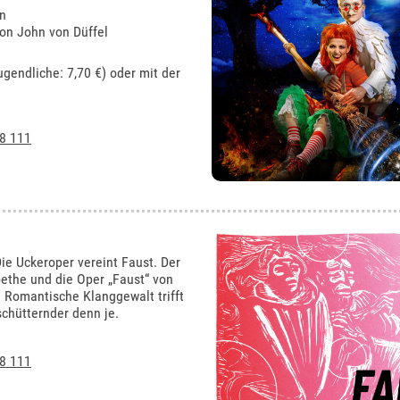
en
von John von Düffel
ugendliche: 7,70 €) oder mit der
8 111
e Uckeroper vereint Faust. Der
ethe und die Oper „Faust“ von
Romantische Klanggewalt trifft
schütternder denn je.
8 111