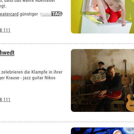
gt, dass das wahre Abenteuer
egt.
eatercard
günstiger
8 111
chwedt
zelebrieren die Klampfe in ihrer
ger Krause - jazz guitar Nikos
8 111