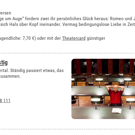
wersen
ge um Auge“ fordern zwei ihr persönliches Glück heraus: Romeo und Ju
n sich Hals über Kopf ineinander. Vermag bedingungslose Liebe in Zei
ugendliche: 7,70 €) oder mit der
Theatercard
günstiger
stig
rtal. Ständig passiert etwas, das
r zusammen.
8 111