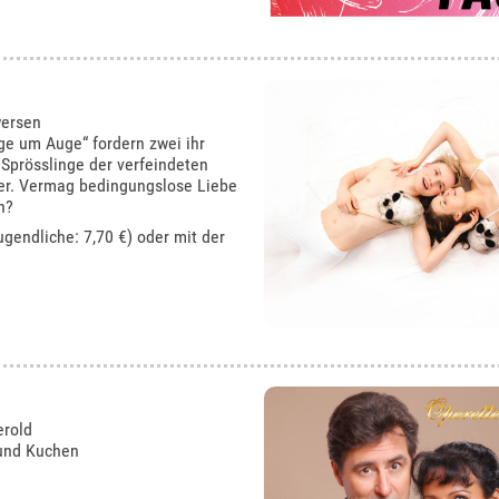
wersen
ge um Auge“ fordern zwei ihr
 Sprösslinge der verfeindeten
der. Vermag bedingungslose Liebe
n?
ugendliche: 7,70 €) oder mit der
erold
 und Kuchen