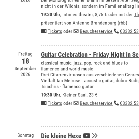
Der Monolog für einen Mann im besten Alter zei
nicht in der Wildnis, sondern im Familienalltag li
19:30 Uhr
,
intimes theater
, 8,75 € oder mit der
Th
präsentiert von
Antenne Brandenburg (rbb)
Tickets
oder
Besucherservice
03332 53
Freitag
Guitar Celebration - Friday Night in S
18
classical music, jazz, pop, rock and blues to
September
flamenco and world music
2026
Drei Gitarrenvirtuosen aus verschiedenen Genres 
Vielfalt Ian Melrose - acoustic guitar, dobro Rüdi
Tsiachris - flamenco guitar
19:30 Uhr
,
Kleiner Saal
, 23 €
Tickets
oder
Besucherservice
03332 53
Sonntag
Die kleine Hexe