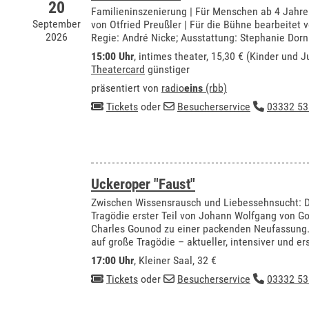
20
Familieninszenierung | Für Menschen ab 4 Jahr
September
von Otfried Preußler | Für die Bühne bearbeitet 
2026
Regie: André Nicke; Ausstattung: Stephanie Dorn
15:00 Uhr
,
intimes theater
, 15,30 € (Kinder und J
Theatercard
günstiger
präsentiert von
radio
eins
(rbb)
Tickets
oder
Besucherservice
03332 53
Uckeroper "Faust"
Zwischen Wissensrausch und Liebessehnsucht: Di
Tragödie erster Teil von Johann Wolfgang von Go
Charles Gounod zu einer packenden Neufassung. 
auf große Tragödie – aktueller, intensiver und er
17:00 Uhr
,
Kleiner Saal
, 32 €
Tickets
oder
Besucherservice
03332 53