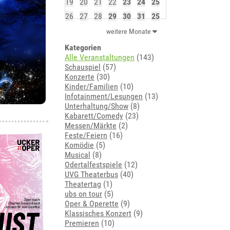
19
20
21
22
23
24
25
26
27
28
29
30
31
25
weitere Monate
Kategorien
Alle Veranstaltungen
(143)
Schauspiel
(57)
Konzerte
(30)
Kinder/Familien
(10)
Infotainment/Lesungen
(13)
Unterhaltung/Show
(8)
Kabarett/Comedy
(23)
Messen/Märkte
(2)
Feste/Feiern
(16)
Komödie
(5)
Musical
(8)
Odertalfestspiele
(12)
UVG Theaterbus
(40)
Theatertag
(1)
ubs on tour
(5)
Oper & Operette
(9)
Klassisches Konzert
(9)
Premieren
(10)