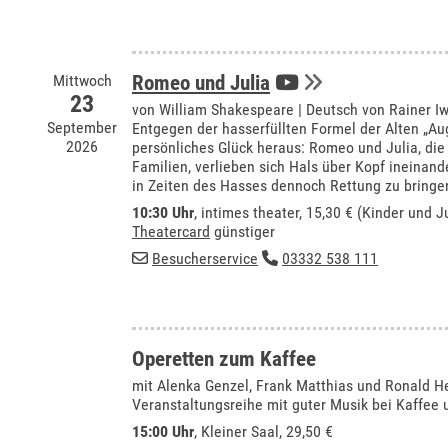
Mittwoch
Romeo und Julia
23
von William Shakespeare | Deutsch von Rainer I
September
Entgegen der hasserfüllten Formel der Alten „Au
2026
persönliches Glück heraus: Romeo und Julia, die
Familien, verlieben sich Hals über Kopf ineinan
in Zeiten des Hasses dennoch Rettung zu bringe
10:30 Uhr
,
intimes theater
, 15,30 € (Kinder und J
Theatercard
günstiger
Besucherservice
03332 538 111
Operetten zum Kaffee
mit Alenka Genzel, Frank Matthias und Ronald H
Veranstaltungsreihe mit guter Musik bei Kaffee
15:00 Uhr
,
Kleiner Saal
, 29,50 €