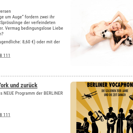
wersen
ge um Auge“ fordern zwei ihr
 Sprösslinge der verfeindeten
der. Vermag bedingungslose Liebe
n?
ugendliche: 8,60 €) oder mit der
8 111
York und zurück
 Das NEUE Programm der BERLINER
8 111