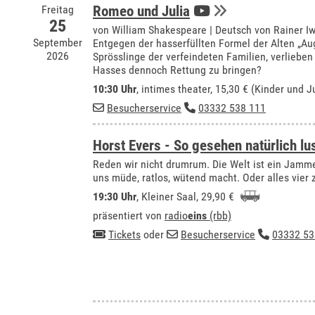
Freitag
Romeo und Julia
25
von William Shakespeare | Deutsch von Rainer I
September
Entgegen der hasserfüllten Formel der Alten „Au
2026
Sprösslinge der verfeindeten Familien, verliebe
Hasses dennoch Rettung zu bringen?
10:30 Uhr
,
intimes theater
, 15,30 € (Kinder und J
Besucherservice
03332 538 111
Horst Evers - So gesehen natürlich lu
Reden wir nicht drumrum. Die Welt ist ein Jamme
uns müde, ratlos, wütend macht. Oder alles vie
19:30 Uhr
,
Kleiner Saal
, 29,90 €
präsentiert von
radio
eins
(rbb)
Tickets
oder
Besucherservice
03332 53