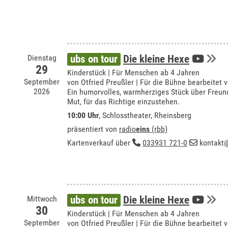
Dienstag
ubs on tour
Die kleine Hexe
29
Kinderstück | Für Menschen ab 4 Jahren
September
von Otfried Preußler | Für die Bühne bearbeitet 
2026
Ein humorvolles, warmherziges Stück über Freund
Mut, für das Richtige einzustehen.
10:00 Uhr
,
Schlosstheater, Rheinsberg
präsentiert von
radio
eins
(rbb)
Kartenverkauf über
033931 721-0
kontakt@
Mittwoch
ubs on tour
Die kleine Hexe
30
Kinderstück | Für Menschen ab 4 Jahren
September
von Otfried Preußler | Für die Bühne bearbeitet 