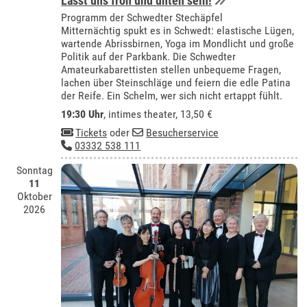
Lasst uns froh und unten sein!
Programm der Schwedter Stechäpfel
Mitternächtig spukt es in Schwedt: elastische Lügen,
wartende Abrissbirnen, Yoga im Mondlicht und große
Politik auf der Parkbank. Die Schwedter
Amateurkabarettisten stellen unbequeme Fragen,
lachen über Steinschläge und feiern die edle Patina
der Reife. Ein Schelm, wer sich nicht ertappt fühlt.
19:30 Uhr
,
intimes theater
, 13,50 €
Tickets
oder
Besucherservice
03332 538 111
Sonntag
11
Oktober
2026