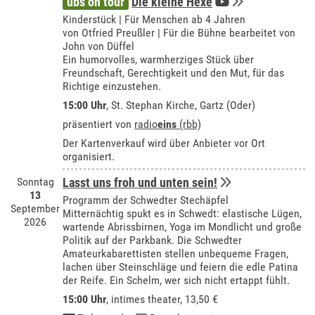
ubs on tour
Die kleine Hexe
Kinderstück | Für Menschen ab 4 Jahren
von Otfried Preußler | Für die Bühne bearbeitet von
John von Düffel
Ein humorvolles, warmherziges Stück über
Freundschaft, Gerechtigkeit und den Mut, für das
Richtige einzustehen.
15:00 Uhr
, St. Stephan Kirche, Gartz (Oder)
präsentiert von
radio
eins
(rbb)
Der Kartenverkauf wird über Anbieter vor Ort
organisiert.
Sonntag
Lasst uns froh und unten sein!
13
Programm der Schwedter Stechäpfel
September
Mitternächtig spukt es in Schwedt: elastische Lügen,
2026
wartende Abrissbirnen, Yoga im Mondlicht und große
Politik auf der Parkbank. Die Schwedter
Amateurkabarettisten stellen unbequeme Fragen,
lachen über Steinschläge und feiern die edle Patina
der Reife. Ein Schelm, wer sich nicht ertappt fühlt.
15:00 Uhr
,
intimes theater
, 13,50 €