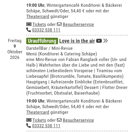
19:00 Uhr
,
Wintergartencafé Konditorei & Bäckerei
Schäpe, Schwedt/Oder
, 54,40 € oder mit der
Theatercard
günstiger
Tickets
oder
Besucherservice
03332 538 111
Freitag
Uraufführung
Love is in the air
9
DarstellBar / Mini-Revue
Oktober
Menü (Konditorei & Catering Schäpe)
2026
eine Mini-Revue von Fabian Ranglack voller (Un- und
Halb-) Wahrheiten über die Liebe und mit den (fast)
schönsten Liebesliedern Vorspeise | Tiramisu vom
Liebesapfel (Brotcrumble, Tomate, Basilikumpesto)
Hauptgang | Aufreizende Einblicke (Entenbrustfilet,
Gemüsebett, Kräuterkartoffel) Dessert | Flotter Dreier
(Fruchtsorbet, Obstsalat, Baiserhaube)
19:00 Uhr
,
Wintergartencafé Konditorei & Bäckerei
Schäpe, Schwedt/Oder
, 54,40 € oder mit der
Theatercard
günstiger
Tickets
oder
Besucherservice
03332 538 111