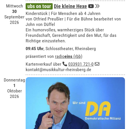
Mittwoch
ubs on tour
Die kleine Hexe
30
Kinderstück | Für Menschen ab 4 Jahren
September
von Otfried Preußler | Für die Bühne bearbeitet von
2026
John von Düffel
Ein humorvolles, warmherziges Stück über
Freundschaft, Gerechtigkeit und den Mut, für das
Richtige einzustehen.
09:45 Uhr
,
Schlosstheater, Rheinsberg
präsentiert von
radio
eins
(rbb)
Kartenverkauf über
033931 721-0
kontakt@musikkultur-rheinsberg.de
Donnerstag
1
Oktober
2026