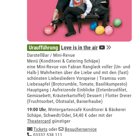
Uraufführung
Love is in the air
DarstellBar / Mini-Revue
Menü (Konditorei & Catering Schäpe)
eine Mini-Revue von Fabian Ranglack voller (Un- und
Halb-) Wahrheiten über die Liebe und mit den (fast)
schönsten Liebesliedern Vorspeise | Tiramisu vom
Liebesapfel (Brotcrumble, Tomate, Basilikumpesto)
Hauptgang | Aufreizende Einblicke (Entenbrustfilet,
Gemüsebett, Kräuterkartoffel) Dessert | Flotter Dreier
(Fruchtsorbet, Obstsalat, Baiserhaube)
19:00 Uhr
,
Wintergartencafé Konditorei & Bäckerei
Schäpe, Schwedt/Oder
, 54,40 € oder mit der
Theatercard
günstiger
Tickets
oder
Besucherservice
03332 538 111