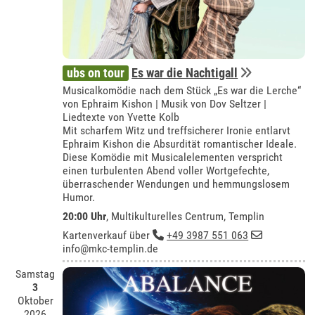
ubs on tour
Es war die Nachtigall
Musicalkomödie nach dem Stück „Es war die Lerche“
von Ephraim Kishon | Musik von Dov Seltzer |
Liedtexte von Yvette Kolb
Mit scharfem Witz und treffsicherer Ironie entlarvt
Ephraim Kishon die Absurdität romantischer Ideale.
Diese Komödie mit Musicalelementen verspricht
einen turbulenten Abend voller Wortgefechte,
überraschender Wendungen und hemmungslosem
Humor.
20:00 Uhr
,
Multikulturelles Centrum, Templin
Kartenverkauf über
+49 3987 551 063
info@mkc-templin.de
Samstag
3
Oktober
2026