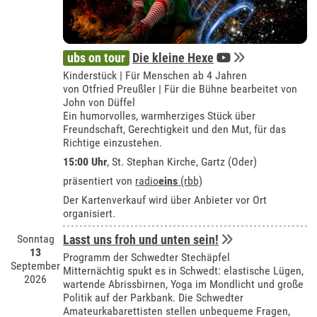
ubs on tour
Die kleine Hexe
Kinderstück | Für Menschen ab 4 Jahren
von Otfried Preußler | Für die Bühne bearbeitet von
John von Düffel
Ein humorvolles, warmherziges Stück über
Freundschaft, Gerechtigkeit und den Mut, für das
Richtige einzustehen.
15:00 Uhr
, St. Stephan Kirche, Gartz (Oder)
präsentiert von
radio
eins
(rbb)
Der Kartenverkauf wird über Anbieter vor Ort
organisiert.
Sonntag
Lasst uns froh und unten sein!
13
Programm der Schwedter Stechäpfel
September
Mitternächtig spukt es in Schwedt: elastische Lügen,
2026
wartende Abrissbirnen, Yoga im Mondlicht und große
Politik auf der Parkbank. Die Schwedter
Amateurkabarettisten stellen unbequeme Fragen,