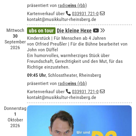
präsentiert von
radio
eins
(rbb)
Kartenverkauf über
033931 721-0
kontakt@musikkultur-rheinsberg.de
Mittwoch
ubs on tour
Die kleine Hexe
30
Kinderstück | Für Menschen ab 4 Jahren
September
von Otfried Preußler | Für die Bühne bearbeitet von
2026
John von Düffel
Ein humorvolles, warmherziges Stück über
Freundschaft, Gerechtigkeit und den Mut, für das
Richtige einzustehen.
09:45 Uhr
,
Schlosstheater, Rheinsberg
präsentiert von
radio
eins
(rbb)
Kartenverkauf über
033931 721-0
kontakt@musikkultur-rheinsberg.de
Donnerstag
1
Oktober
2026