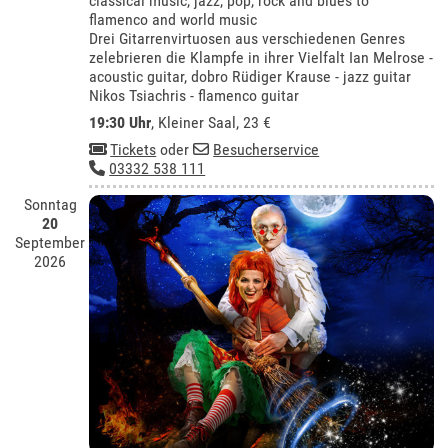
classical music, jazz, pop, rock and blues to
flamenco and world music
Drei Gitarrenvirtuosen aus verschiedenen Genres
zelebrieren die Klampfe in ihrer Vielfalt Ian Melrose -
acoustic guitar, dobro Rüdiger Krause - jazz guitar
Nikos Tsiachris - flamenco guitar
19:30 Uhr
,
Kleiner Saal
, 23 €
Tickets
oder
Besucherservice
03332 538 111
Sonntag
20
September
2026