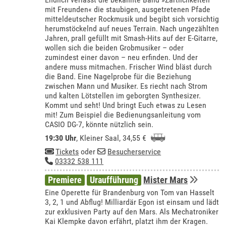
mit Freunden« die staubigen, ausgetretenen Pfade
mitteldeutscher Rockmusik und begibt sich vorsichtig
herumstöckelnd auf neues Terrain. Nach ungezählten
Jahren, prall gefüllt mit Smash-Hits auf der E-Gitarre,
wollen sich die beiden Grobmusiker – oder
zumindest einer davon – neu erfinden. Und der
andere muss mitmachen. Frischer Wind bläst durch
die Band. Eine Nagelprobe für die Beziehung
zwischen Mann und Musiker. Es riecht nach Strom
und kalten Lötstellen im geborgten Synthesizer.
Kommt und seht! Und bringt Euch etwas zu Lesen
mit! Zum Beispiel die Bedienungsanleitung vom
CASIO DG-7, könnte nützlich sein.
19:30 Uhr
,
Kleiner Saal
, 34,55 €
Tickets
oder
Besucherservice
03332 538 111
Premiere
Uraufführung
Mister Mars
Eine Operette für Brandenburg von Tom van Hasselt
3, 2, 1 und Abflug! Milliardär Egon ist einsam und lädt
zur exklusiven Party auf den Mars. Als Mechatroniker
Kai Klempke davon erfährt, platzt ihm der Kragen.