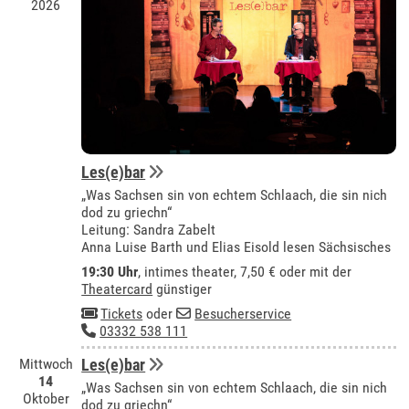
2026
Les(e)bar
„Was Sachsen sin von echtem Schlaach, die sin nich
dod zu griechn“
Leitung: Sandra Zabelt
Anna Luise Barth und Elias Eisold lesen Sächsisches
19:30 Uhr
,
intimes theater
, 7,50 € oder mit der
Theatercard
günstiger
Tickets
oder
Besucherservice
03332 538 111
Mittwoch
Les(e)bar
14
„Was Sachsen sin von echtem Schlaach, die sin nich
Oktober
dod zu griechn“