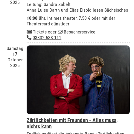
2026
Leitung: Sandra Zabelt
Anna Luise Barth und Elias Eisold lesen Sächsisches
10:00 Uhr
,
intimes theater
, 7,50 € oder mit der
Theatercard
günstiger
Tickets
oder
Besucherservice
03332 538 111
Samstag
17
Oktober
2026
Zärtlichkeiten mit Freunden - Alles muss,
nichts kann
Endlich verlässt die bekannte Band »Zärtlichkeiten