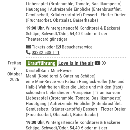
Liebesapfel (Brotcrumble, Tomate, Basilikumpesto)
Hauptgang | Aufreizende Einblicke (Entenbrustfilet,
Gemüsebett, Kräuterkartoffel) Dessert | Flotter Dreier
(Fruchtsorbet, Obstsalat, Baiserhaube)
19:00 Uhr
,
Wintergartencafé Konditorei & Bäckerei
Schäpe, Schwedt/Oder
, 54,40 € oder mit der
Theatercard
günstiger
Tickets
oder
Besucherservice
03332 538 111
Freitag
Uraufführung
Love is in the air
9
DarstellBar / Mini-Revue
Oktober
Menü (Konditorei & Catering Schäpe)
2026
eine Mini-Revue von Fabian Ranglack voller (Un- und
Halb-) Wahrheiten über die Liebe und mit den (fast)
schönsten Liebesliedern Vorspeise | Tiramisu vom
Liebesapfel (Brotcrumble, Tomate, Basilikumpesto)
Hauptgang | Aufreizende Einblicke (Entenbrustfilet,
Gemüsebett, Kräuterkartoffel) Dessert | Flotter Dreier
(Fruchtsorbet, Obstsalat, Baiserhaube)
19:00 Uhr
,
Wintergartencafé Konditorei & Bäckerei
Schäpe, Schwedt/Oder
, 54,40 € oder mit der