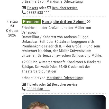
präsentiert von
Märkische Oderzeitung
Tickets
oder
Besucherservice
03332 538 111
Freitag
Premiere
Hurra, die dritten Zehne!
23
Friedrich II. - der Große! - und der Müller von
Oktober
Sanssouci
2026
DarstellBar / Kabarett von Andreas Flügge
Unfassbar: Seit über 30 Jahren begegnen sich
Preußenkönig Friedrich II. – der Große! – und sein
renitenter Nachbar, der Müller Grävenitz, am
virtuellen Gartenzaun zwischen Schloss und Mühle.
19:00 Uhr
,
Wintergartencafé Konditorei & Bäckerei
Schäpe, Schwedt/Oder
, 54,40 € oder mit der
Theatercard
günstiger
präsentiert von
Märkische Oderzeitung
Tickets
oder
Besucherservice
03332 538 111