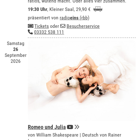
ratlos, wütend macht. Oder alles vier zusammen.
19:30 Uhr
,
Kleiner Saal
, 29,90 €
präsentiert von
radio
eins
(rbb)
Tickets
oder
Besucherservice
03332 538 111
Samstag
26
September
2026
Romeo und Julia
von William Shakespeare | Deutsch von Rainer