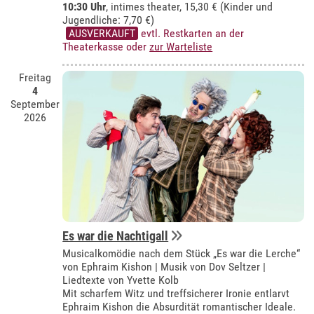
10:30 Uhr
,
intimes theater
, 15,30 € (Kinder und
Jugendliche: 7,70 €)
AUSVERKAUFT
evtl. Restkarten an der
Theaterkasse oder
zur Warteliste
Freitag
4
September
2026
Es war die Nachtigall
Musicalkomödie nach dem Stück „Es war die Lerche“
von Ephraim Kishon | Musik von Dov Seltzer |
Liedtexte von Yvette Kolb
Mit scharfem Witz und treffsicherer Ironie entlarvt
Ephraim Kishon die Absurdität romantischer Ideale.