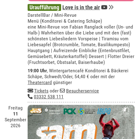
Uraufführung
Love is in the air
DarstellBar / Mini-Revue
Menü (Konditorei & Catering Schäpe)
eine Mini-Revue von Fabian Ranglack voller (Un- und
Halb-) Wahrheiten über die Liebe und mit den (fast)
schönsten Liebesliedern Vorspeise | Tiramisu vom
Liebesapfel (Brotcrumble, Tomate, Basilikumpesto)
Hauptgang | Aufreizende Einblicke (Entenbrustfilet,
Gemüsebett, Kräuterkartoffel) Dessert | Flotter Dreier
(Fruchtsorbet, Obstsalat, Baiserhaube)
19:00 Uhr
,
Wintergartencafé Konditorei & Bäckerei
Schäpe, Schwedt/Oder
, 54,40 € oder mit der
Theatercard
günstiger
Tickets
oder
Besucherservice
03332 538 111
Freitag
11
September
2026