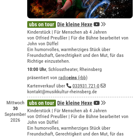
ubs on tour
Die kleine Hexe
Kinderstück | Für Menschen ab 4 Jahren
von Otfried Preußler | Für die Bühne bearbeitet von
John von Düffel
Ein humorvolles, warmherziges Stück über
Freundschaft, Gerechtigkeit und den Mut, für das
Richtige einzustehen.
10:00 Uhr
,
Schlosstheater, Rheinsberg
präsentiert von
radio
eins
(rbb)
Kartenverkauf über
033931 721-0
kontakt@musikkultur-rheinsberg.de
Mittwoch
ubs on tour
Die kleine Hexe
30
Kinderstück | Für Menschen ab 4 Jahren
September
von Otfried Preußler | Für die Bühne bearbeitet von
2026
John von Düffel
Ein humorvolles, warmherziges Stück über
Freundschaft, Gerechtigkeit und den Mut, für das