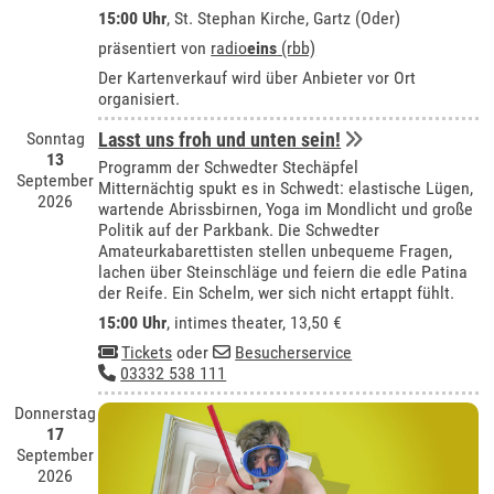
15:00 Uhr
, St. Stephan Kirche, Gartz (Oder)
präsentiert von
radio
eins
(rbb)
Der Kartenverkauf wird über Anbieter vor Ort
organisiert.
Sonntag
Lasst uns froh und unten sein!
13
Programm der Schwedter Stechäpfel
September
Mitternächtig spukt es in Schwedt: elastische Lügen,
2026
wartende Abrissbirnen, Yoga im Mondlicht und große
Politik auf der Parkbank. Die Schwedter
Amateurkabarettisten stellen unbequeme Fragen,
lachen über Steinschläge und feiern die edle Patina
der Reife. Ein Schelm, wer sich nicht ertappt fühlt.
15:00 Uhr
,
intimes theater
, 13,50 €
Tickets
oder
Besucherservice
03332 538 111
Donnerstag
17
September
2026