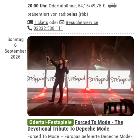
20:00 Uhr
,
Odertalbühne
, 54,15/49,75 €
präsentiert von
radio
eins
(rbb)
Tickets
oder
Besucherservice
03332 538 111
Sonntag
6
September
2026
Odertal-Festspiele
Forced To Mode - The
Devotional Tribute To Depeche Mode
Forced To Mode – Europas gefeierte Depeche Mode-