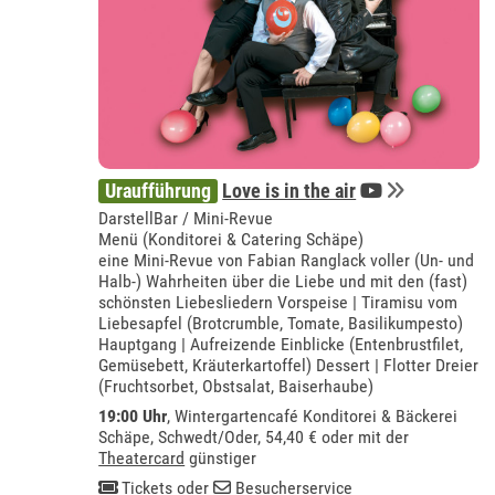
Uraufführung
Love is in the air
DarstellBar / Mini-Revue
Menü (Konditorei & Catering Schäpe)
eine Mini-Revue von Fabian Ranglack voller (Un- und
Halb-) Wahrheiten über die Liebe und mit den (fast)
schönsten Liebesliedern Vorspeise | Tiramisu vom
Liebesapfel (Brotcrumble, Tomate, Basilikumpesto)
Hauptgang | Aufreizende Einblicke (Entenbrustfilet,
Gemüsebett, Kräuterkartoffel) Dessert | Flotter Dreier
(Fruchtsorbet, Obstsalat, Baiserhaube)
19:00 Uhr
,
Wintergartencafé Konditorei & Bäckerei
Schäpe, Schwedt/Oder
, 54,40 € oder mit der
Theatercard
günstiger
Tickets
oder
Besucherservice