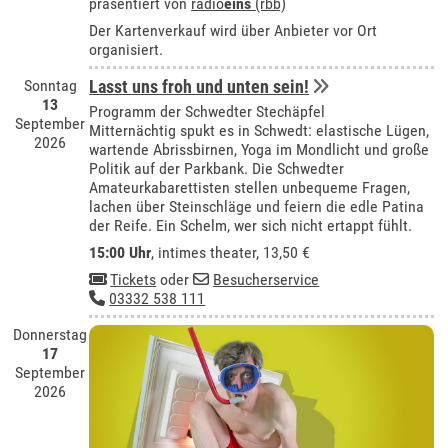
präsentiert von
radio
eins
(rbb)
Der Kartenverkauf wird über Anbieter vor Ort
organisiert.
Sonntag
Lasst uns froh und unten sein!
13
Programm der Schwedter Stechäpfel
September
Mitternächtig spukt es in Schwedt: elastische Lügen,
2026
wartende Abrissbirnen, Yoga im Mondlicht und große
Politik auf der Parkbank. Die Schwedter
Amateurkabarettisten stellen unbequeme Fragen,
lachen über Steinschläge und feiern die edle Patina
der Reife. Ein Schelm, wer sich nicht ertappt fühlt.
15:00 Uhr
,
intimes theater
, 13,50 €
Tickets
oder
Besucherservice
03332 538 111
Donnerstag
17
September
2026