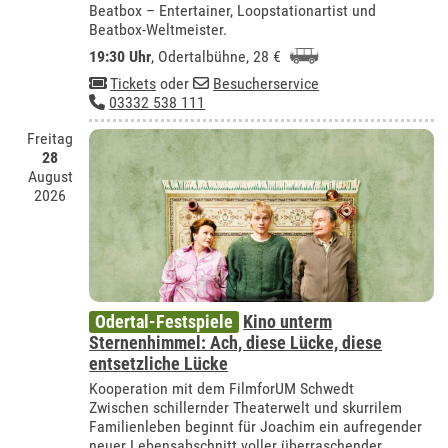
Beatbox – Entertainer, Loopstationartist und
Beatbox-Weltmeister.
19:30 Uhr
,
Odertalbühne
, 28 €
Tickets
oder
Besucherservice
03332 538 111
Freitag
28
August
2026
Odertal-Festspiele
Kino unterm
Sternenhimmel: Ach, diese Lücke, diese
entsetzliche Lücke
Kooperation mit dem FilmforUM Schwedt
Zwischen schillernder Theaterwelt und skurrilem
Familienleben beginnt für Joachim ein aufregender
neuer Lebensabschnitt voller überraschender