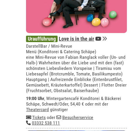
Uraufführung
Love is in the air
DarstellBar / Mini-Revue
Menü (Konditorei & Catering Schäpe)
eine Mini-Revue von Fabian Ranglack voller (Un- und
Halb-) Wahrheiten über die Liebe und mit den (fast)
schönsten Liebesliedern Vorspeise | Tiramisu vom
Liebesapfel (Brotcrumble, Tomate, Basilikumpesto)
Hauptgang | Aufreizende Einblicke (Entenbrustfilet,
Gemüsebett, Kräuterkartoffel) Dessert | Flotter Dreier
(Fruchtsorbet, Obstsalat, Baiserhaube)
19:00 Uhr
,
Wintergartencafé Konditorei & Bäckerei
Schäpe, Schwedt/Oder
, 54,40 € oder mit der
Theatercard
günstiger
Tickets
oder
Besucherservice
03332 538 111