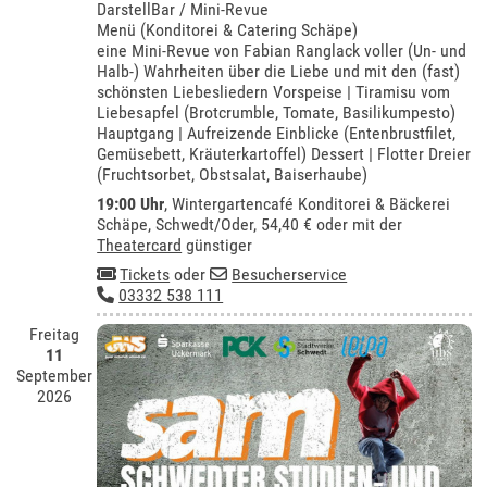
DarstellBar / Mini-Revue
Menü (Konditorei & Catering Schäpe)
eine Mini-Revue von Fabian Ranglack voller (Un- und
Halb-) Wahrheiten über die Liebe und mit den (fast)
schönsten Liebesliedern Vorspeise | Tiramisu vom
Liebesapfel (Brotcrumble, Tomate, Basilikumpesto)
Hauptgang | Aufreizende Einblicke (Entenbrustfilet,
Gemüsebett, Kräuterkartoffel) Dessert | Flotter Dreier
(Fruchtsorbet, Obstsalat, Baiserhaube)
19:00 Uhr
,
Wintergartencafé Konditorei & Bäckerei
Schäpe, Schwedt/Oder
, 54,40 € oder mit der
Theatercard
günstiger
Tickets
oder
Besucherservice
03332 538 111
Freitag
11
September
2026