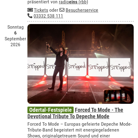
präsentiert von
radio
eins
(rbb)
Tickets
oder
Besucherservice
03332 538 111
Sonntag
6
September
2026
Odertal-Festspiele
Forced To Mode - The
Devotional Tribute To Depeche Mode
Forced To Mode – Europas gefeierte Depeche Mode-
Tribute-Band begeistert mit energiegeladenen
Shows, originalgetreuem Sound und einer