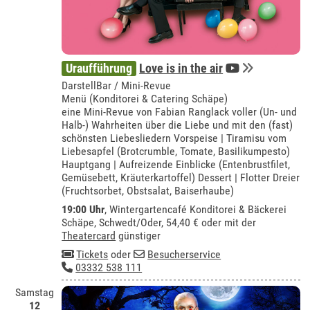
Uraufführung
Love is in the air
DarstellBar / Mini-Revue
Menü (Konditorei & Catering Schäpe)
eine Mini-Revue von Fabian Ranglack voller (Un- und
Halb-) Wahrheiten über die Liebe und mit den (fast)
schönsten Liebesliedern Vorspeise | Tiramisu vom
Liebesapfel (Brotcrumble, Tomate, Basilikumpesto)
Hauptgang | Aufreizende Einblicke (Entenbrustfilet,
Gemüsebett, Kräuterkartoffel) Dessert | Flotter Dreier
(Fruchtsorbet, Obstsalat, Baiserhaube)
19:00 Uhr
,
Wintergartencafé Konditorei & Bäckerei
Schäpe, Schwedt/Oder
, 54,40 € oder mit der
Theatercard
günstiger
Tickets
oder
Besucherservice
03332 538 111
Samstag
12