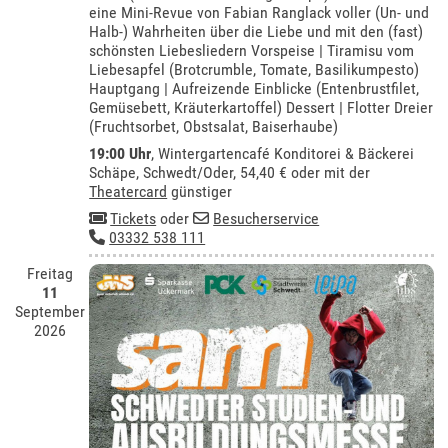
eine Mini-Revue von Fabian Ranglack voller (Un- und
Halb-) Wahrheiten über die Liebe und mit den (fast)
schönsten Liebesliedern Vorspeise | Tiramisu vom
Liebesapfel (Brotcrumble, Tomate, Basilikumpesto)
Hauptgang | Aufreizende Einblicke (Entenbrustfilet,
Gemüsebett, Kräuterkartoffel) Dessert | Flotter Dreier
(Fruchtsorbet, Obstsalat, Baiserhaube)
19:00 Uhr
,
Wintergartencafé Konditorei & Bäckerei
Schäpe, Schwedt/Oder
, 54,40 € oder mit der
Theatercard
günstiger
Tickets
oder
Besucherservice
03332 538 111
Freitag
11
September
2026