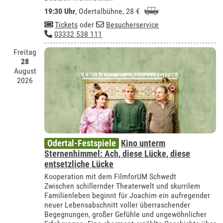
19:30 Uhr
,
Odertalbühne
, 28 €
Tickets
oder
Besucherservice
03332 538 111
Freitag
28
August
2026
Odertal-Festspiele
Kino unterm
Sternenhimmel: Ach, diese Lücke, diese
entsetzliche Lücke
Kooperation mit dem FilmforUM Schwedt
Zwischen schillernder Theaterwelt und skurrilem
Familienleben beginnt für Joachim ein aufregender
neuer Lebensabschnitt voller überraschender
Begegnungen, großer Gefühle und ungewöhnlicher