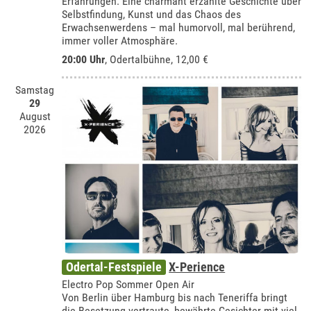
Erfahrungen. Eine charmant erzählte Geschichte über
Selbstfindung, Kunst und das Chaos des
Erwachsenwerdens – mal humorvoll, mal berührend,
immer voller Atmosphäre.
20:00 Uhr
,
Odertalbühne
, 12,00 €
Samstag
29
August
2026
Odertal-Festspiele
X-Perience
Electro Pop Sommer Open Air
Von Berlin über Hamburg bis nach Teneriffa bringt
die Besetzung vertraute, bewährte Gesichter mit viel