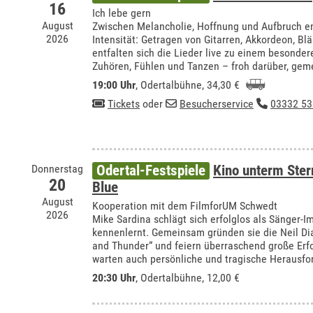
16
Ich lebe gern
August
Zwischen Melancholie, Hoffnung und Aufbruch e
2026
Intensität: Getragen von Gitarren, Akkordeon, Bl
entfalten sich die Lieder live zu einem besonde
Zuhören, Fühlen und Tanzen – froh darüber, ge
19:00 Uhr
,
Odertalbühne
, 34,30 €
Tickets
oder
Besucherservice
03332 53
Donnerstag
Odertal-Festspiele
Kino unterm Ste
20
Blue
August
Kooperation mit dem FilmforUM Schwedt
2026
Mike Sardina schlägt sich erfolglos als Sänger-Im
kennenlernt. Gemeinsam gründen sie die Neil Di
and Thunder“ und feiern überraschend große Er
warten auch persönliche und tragische Herausfo
20:30 Uhr
,
Odertalbühne
, 12,00 €