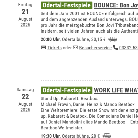
Freitag
Odertal-Festspiele
BOUNCE: Bon Jov
21
Seit dem Jahr 2001 ist BOUNCE erfolgreich auf 
August
und dem angrenzenden Ausland unterwegs. BOUN
2026
pro Jahr die meistgebuchte Bon Jovi Tributeband 
Insidern, seit vielen Jahren auch als die Authent
20:00 Uhr
,
Odertalbühne
, 30,15 €
Tickets
oder
Besucherservice
03332 53
Samstag
Odertal-Festspiele
WORK LIFE WHA
22
Stand Up. Kabarett. Beatbox.
August
Michael Frowin, Daniel Heinz & Mando Beatbox
2026
Eine Weltpremiere: Die erste Show mit der einzi
up, Kabarett & Beatbox. Die Comedians Daniel H
auf Daniel Mandolini alias Mando Beatbox – Ente
Beatbox-Weltmeister.
19:30 Uhr
,
Odertalbühne
, 28 €