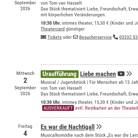
September
von Tom van Hasselt
2026
Das Stück thematisiert Liebe, Freundschaft, E
mit körperlichen Veränderungen.
10:30 Uhr
,
intimes theater
, 15,30 € (Kinder und J
Theatercard
günstiger
Tickets
oder
Besucherservice
03332 53
Mittwoch
Uraufführung
Liebe machen
2
Musical / Jugendstück | Für Menschen ab 13 Ja
September
von Tom van Hasselt
2026
Das Stück thematisiert Liebe, Freundschaft, E
10:30 Uhr
,
intimes theater
, 15,30 € (Kinder und J
AUSVERKAUFT
evtl. Restkarten an der Theate
Freitag
Es war die Nachtigall
4
Musicalkomödie nach dem Stück „Es war die Ler