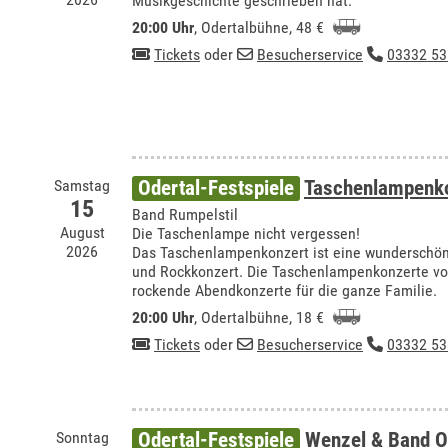
Musikgeschichte geschrieben hat.
20:00 Uhr
,
Odertalbühne
, 48 €
Tickets
oder
Besucherservice
03332 53
Samstag
Odertal-Festspiele
Taschenlampenko
15
Band Rumpelstil
August
Die Taschenlampe nicht vergessen!
2026
Das Taschenlampenkonzert ist eine wundersch
und Rockkonzert. Die Taschenlampenkonzerte vo
rockende Abendkonzerte für die ganze Familie.
20:00 Uhr
,
Odertalbühne
, 18 €
Tickets
oder
Besucherservice
03332 53
Sonntag
Odertal-Festspiele
Wenzel & Band O