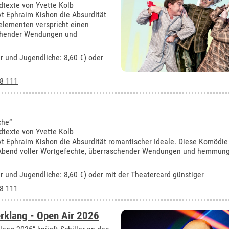
dtexte von Yvette Kolb
rvt Ephraim Kishon die Absurdität
elementen verspricht einen
schender Wendungen und
er und Jugendliche: 8,60 €) oder
8 111
che“
dtexte von Yvette Kolb
rvt Ephraim Kishon die Absurdität romantischer Ideale. Diese Komödie
n Abend voller Wortgefechte, überraschender Wendungen und hemmun
der und Jugendliche: 8,60 €) oder mit der
Theatercard
günstiger
8 111
rklang - Open Air 2026