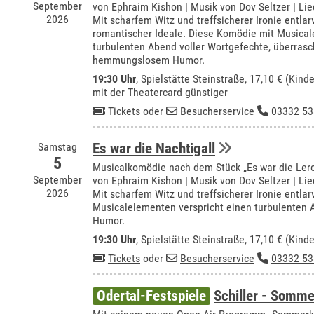
September
von Ephraim Kishon | Musik von Dov Seltzer | Lie
2026
Mit scharfem Witz und treffsicherer Ironie entla
romantischer Ideale. Diese Komödie mit Musical
turbulenten Abend voller Wortgefechte, überra
hemmungslosem Humor.
19:30 Uhr
, Spielstätte Steinstraße, 17,10 € (Kind
mit der
Theatercard
günstiger
Tickets
oder
Besucherservice
03332 53
Samstag
Es war die Nachtigall
5
Musicalkomödie nach dem Stück „Es war die Ler
September
von Ephraim Kishon | Musik von Dov Seltzer | Lie
2026
Mit scharfem Witz und treffsicherer Ironie entla
Musicalelementen verspricht einen turbulente
Humor.
19:30 Uhr
, Spielstätte Steinstraße, 17,10 € (Kin
Tickets
oder
Besucherservice
03332 53
Odertal-Festspiele
Schiller - Somme