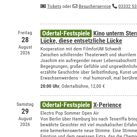
Tickets
oder
Besucherservice
03332 53
Freitag
Odertal-Festspiele
Kino unterm Ste
28
Lücke, diese entsetzliche Lücke
August
Kooperation mit dem FilmforUM Schwedt
2026
Zwischen schillernder Theaterwelt und skurrilem
Joachim ein aufregender neuer Lebensabschnitt 
Begegnungen, großer Gefühle und ungewöhnliche
erzählte Geschichte über Selbstfindung, Kunst u
Erwachsenwerdens – mal humorvoll, mal berühre
20:00 Uhr
,
Odertalbühne
, 12,00 €
Samstag
Odertal-Festspiele
X-Perience
29
Electro Pop Sommer Open Air
August
Von Berlin über Hamburg bis nach Teneriffa bring
2026
bewährte Gesichter mit viel musikalischer Erfa
eine bemerkenswerte neue Stimme. Eine Stimme m
Emotion und dem gewissen Extra, das die Chemie 