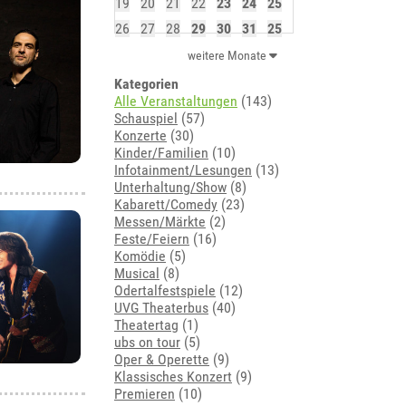
19
20
21
22
23
24
25
26
27
28
29
30
31
25
weitere Monate
Kategorien
Alle Veranstaltungen
(143)
Schauspiel
(57)
Konzerte
(30)
Kinder/Familien
(10)
Infotainment/Lesungen
(13)
Unterhaltung/Show
(8)
Kabarett/Comedy
(23)
Messen/Märkte
(2)
Feste/Feiern
(16)
Komödie
(5)
Musical
(8)
Odertalfestspiele
(12)
UVG Theaterbus
(40)
Theatertag
(1)
ubs on tour
(5)
Oper & Operette
(9)
Klassisches Konzert
(9)
Premieren
(10)