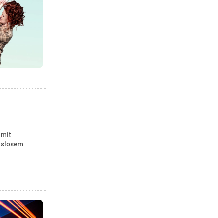
 mit
gslosem