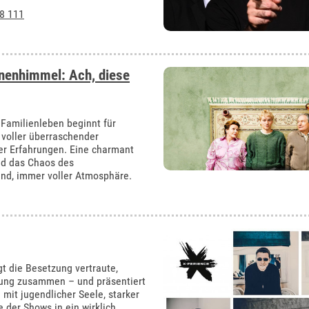
8 111
rnenhimmel: Ach, diese
 Familienleben beginnt für
voller überraschender
r Erfahrungen. Eine charmant
nd das Chaos des
nd, immer voller Atmosphäre.
t die Besetzung vertraute,
hrung zusammen – und präsentiert
it jugendlicher Seele, starker
der Shows in ein wirklich