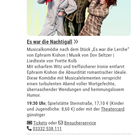
Es war die Nachtigall
Musicalkomödie nach dem Stück „Es war die Lerche“
von Ephraim Kishon | Musik von Dov Seltzer |
Liedtexte von Yvette Kolb
Mit scharfem Witz und treffsicherer Ironie entlarvt
Ephraim Kishon die Absurdität romantischer Ideale.
Diese Komödie mit Musicalelementen verspricht
einen turbulenten Abend voller Wortgefechte,
überraschender Wendungen und hemmungslosem
Humor.
19:30 Uhr
, Spielstätte Steinstraße, 17,10 € (Kinder
und Jugendliche: 8,60 €) oder mit der
Theatercard
günstiger
Tickets
oder
Besucherservice
03332 538 111