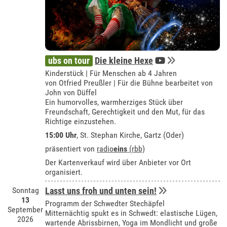
ubs on tour
Die kleine Hexe
Kinderstück | Für Menschen ab 4 Jahren
von Otfried Preußler | Für die Bühne bearbeitet von
John von Düffel
Ein humorvolles, warmherziges Stück über
Freundschaft, Gerechtigkeit und den Mut, für das
Richtige einzustehen.
15:00 Uhr
, St. Stephan Kirche, Gartz (Oder)
präsentiert von
radio
eins
(rbb)
Der Kartenverkauf wird über Anbieter vor Ort
organisiert.
Sonntag
Lasst uns froh und unten sein!
13
Programm der Schwedter Stechäpfel
September
Mitternächtig spukt es in Schwedt: elastische Lügen,
2026
wartende Abrissbirnen, Yoga im Mondlicht und große