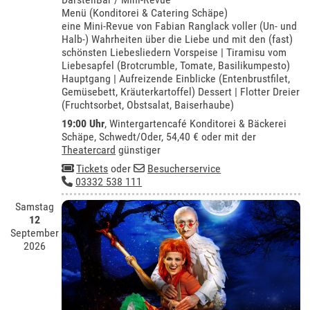
Menü (Konditorei & Catering Schäpe)
eine Mini-Revue von Fabian Ranglack voller (Un- und
Halb-) Wahrheiten über die Liebe und mit den (fast)
schönsten Liebesliedern Vorspeise | Tiramisu vom
Liebesapfel (Brotcrumble, Tomate, Basilikumpesto)
Hauptgang | Aufreizende Einblicke (Entenbrustfilet,
Gemüsebett, Kräuterkartoffel) Dessert | Flotter Dreier
(Fruchtsorbet, Obstsalat, Baiserhaube)
19:00 Uhr
,
Wintergartencafé Konditorei & Bäckerei
Schäpe, Schwedt/Oder
, 54,40 € oder mit der
Theatercard
günstiger
Tickets
oder
Besucherservice
03332 538 111
Samstag
12
September
2026