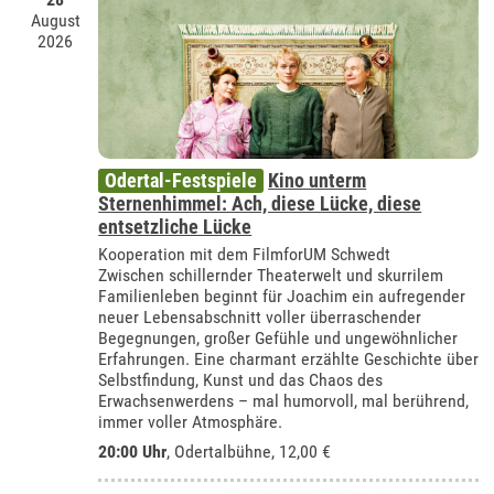
August
2026
Odertal-Festspiele
Kino unterm
Sternenhimmel: Ach, diese Lücke, diese
entsetzliche Lücke
Kooperation mit dem FilmforUM Schwedt
Zwischen schillernder Theaterwelt und skurrilem
Familienleben beginnt für Joachim ein aufregender
neuer Lebensabschnitt voller überraschender
Begegnungen, großer Gefühle und ungewöhnlicher
Erfahrungen. Eine charmant erzählte Geschichte über
Selbstfindung, Kunst und das Chaos des
Erwachsenwerdens – mal humorvoll, mal berührend,
immer voller Atmosphäre.
20:00 Uhr
,
Odertalbühne
, 12,00 €