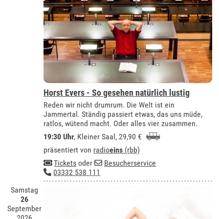
Horst Evers - So gesehen natürlich lustig
Reden wir nicht drumrum. Die Welt ist ein
Jammertal. Ständig passiert etwas, das uns müde,
ratlos, wütend macht. Oder alles vier zusammen.
19:30 Uhr
,
Kleiner Saal
, 29,90 €
präsentiert von
radio
eins
(rbb)
Tickets
oder
Besucherservice
03332 538 111
Samstag
26
September
2026