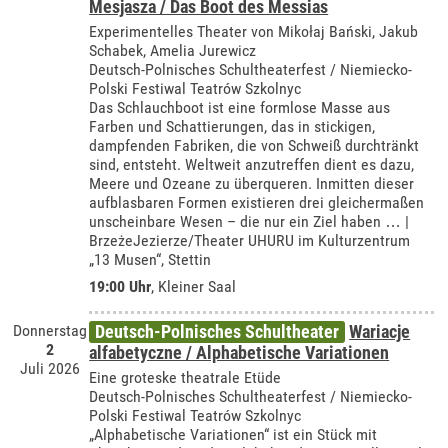
Mesjasza / Das Boot des Messias
Experimentelles Theater von Mikołaj Bański, Jakub
Schabek, Amelia Jurewicz
Deutsch-Polnisches Schultheaterfest / Niemiecko-
Polski Festiwal Teatrów Szkolnyc
Das Schlauchboot ist eine formlose Masse aus
Farben und Schattierungen, das in stickigen,
dampfenden Fabriken, die von Schweiß durchtränkt
sind, entsteht. Weltweit anzutreffen dient es dazu,
Meere und Ozeane zu überqueren. Inmitten dieser
aufblasbaren Formen existieren drei gleichermaßen
unscheinbare Wesen – die nur ein Ziel haben … |
BrzeżeJezierze/Theater UHURU im Kulturzentrum
„13 Musen“, Stettin
19:00 Uhr
,
Kleiner Saal
Donnerstag
Deutsch-Polnisches Schultheater
Wariacje
2
alfabetyczne / Alphabetische Variationen
Juli 2026
Eine groteske theatrale Etüde
Deutsch-Polnisches Schultheaterfest / Niemiecko-
Polski Festiwal Teatrów Szkolnyc
„Alphabetische Variationen“ ist ein Stück mit