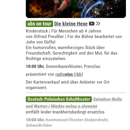
ubs on tour
Die kleine Hexe
Kinderstück | Für Menschen ab 4 Jahren
von Otfried Preußler | Für die Bühne bearbeitet von
John von Düffel
Ein humorvolles, warmherziges Stück über
Freundschaft, Gerechtigkeit und den Mut, für das
Richtige einzustehen.
10:00 Uhr
,
Dominikanerkloster, Prenzlau
präsentiert von
radio
eins
(rbb)
Der Kartenverkauf wird über Anbieter vor Ort
organisiert.
Deutsch-Polnisches Schultheater
Zwischen Wolle
und Worten / Między wełną a słowami
entfällt leider krankheitsbedingt ersatzlos
10:00 Uhr
,
Kosmonaut/Theater Stolperdraht,
Schwedt/Oder