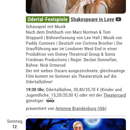
Odertal-Festspiele
Shakespeare in Love
Schauspiel mit Musik
Nach dem Drehbuch von Marc Norman & Tom
Stoppard | Bühnenfassung von Lee Hall | Musik von
Paddy Cunneen | Deutsch von Corinna Brocher | Die
Uraufführung war im Londoner West End in einer
Produktion von Disney Theatrical Group & Sonia
Friedman Productions | Regie: Declan Donnellan;
Bühne: Nick Ormerod
Der mit sieben Oscars ausgezeichnete, gleichnamige
Film kommt im Sommer als Theaterstück auf die
Odertalbühne!
19:30 Uhr
,
Odertalbühne
, 30,40/35,70 € (Kinder und
Jugendliche: 15,20/20,50 €) oder mit der
Theatercard
günstiger
präsentiert von
Antenne Brandenburg (rbb)
Sonntag
12