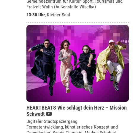
Gemeindezentrum für Kultur, Sport, Tourismus und
Freizeit Wolin (Außenstelle Wisełka)
13:30 Uhr
,
Kleiner Saal
HEARTBEATS Wie schlägt dein Herz – Mission
Schwedt
Digitaler Stadtspaziergang
Formatentwicklung, künstlerisches Konzept und
Gamedesign: Samia Chancrin, Markus Schubert,