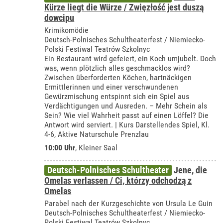
Kürze liegt die Würze / Zwięzłość jest duszą
dowcipu
Krimikomödie
Deutsch-Polnisches Schultheaterfest / Niemiecko-
Polski Festiwal Teatrów Szkolnyc
Ein Restaurant wird gefeiert, ein Koch umjubelt. Doch
was, wenn plötzlich alles geschmacklos wird?
Zwischen überforderten Köchen, hartnäckigen
Ermittlerinnen und einer verschwundenen
Gewürzmischung entspinnt sich ein Spiel aus
Verdächtigungen und Ausreden. – Mehr Schein als
Sein? Wie viel Wahrheit passt auf einen Löffel? Die
Antwort wird serviert. | Kurs Darstellendes Spiel, Kl.
4-6, Aktive Naturschule Prenzlau
10:00 Uhr
,
Kleiner Saal
Deutsch-Polnisches Schultheater
Jene, die
Omelas verlassen / Ci, którzy odchodzą z
Omelas
Parabel nach der Kurzgeschichte von Ursula Le Guin
Deutsch-Polnisches Schultheaterfest / Niemiecko-
Polski Festiwal Teatrów Szkolnyc