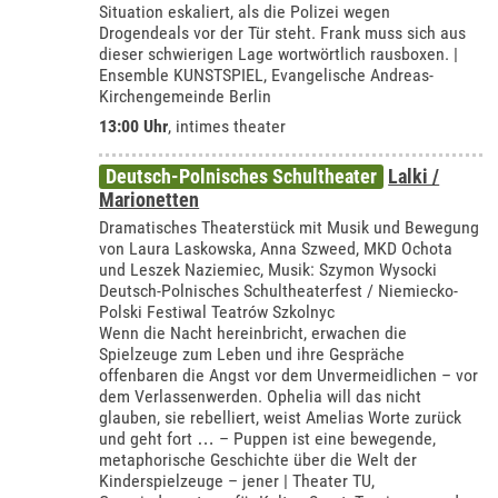
Situation eskaliert, als die Polizei wegen
Drogendeals vor der Tür steht. Frank muss sich aus
dieser schwierigen Lage wortwörtlich rausboxen. |
Ensemble KUNSTSPIEL, Evangelische Andreas-
Kirchengemeinde Berlin
13:00 Uhr
,
intimes theater
Deutsch-Polnisches Schultheater
Lalki /
Marionetten
Dramatisches Theaterstück mit Musik und Bewegung
von Laura Laskowska, Anna Szweed, MKD Ochota
und Leszek Naziemiec, Musik: Szymon Wysocki
Deutsch-Polnisches Schultheaterfest / Niemiecko-
Polski Festiwal Teatrów Szkolnyc
Wenn die Nacht hereinbricht, erwachen die
Spielzeuge zum Leben und ihre Gespräche
offenbaren die Angst vor dem Unvermeidlichen – vor
dem Verlassenwerden. Ophelia will das nicht
glauben, sie rebelliert, weist Amelias Worte zurück
und geht fort … – Puppen ist eine bewegende,
metaphorische Geschichte über die Welt der
Kinderspielzeuge – jener | Theater TU,