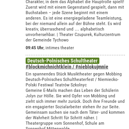
Charakter, in dem das Alphabet die Hauptrolle spielt!
Zuerst wird mit einem Gegenstand gespielt, dann mit
Buchstaben – jede Szene beginnt mit einem
anderen. Es ist eine energiegeladene Teamleistung,
bei der niemand allein auf der Bühne steht. Es wird
kreativ, überraschend und … alphabetisch
unvorhersehbar. | Theater Czupurek, Kulturzentrum
der Gemeinde Tychowo
09:45 Uhr
,
intimes theater
Deutsch-Polnisches Schultheater
#blockmichnichtklein / #nieblokujmnie
Ein spannendes Stück Musiktheater gegen Mobbing
Deutsch-Polnisches Schultheaterfest / Niemiecko-
Polski Festiwal Teatrów Szkolnyc
Gemeine E-Mails machen das Leben der Schülerin
Jolyn zur Hölle. Sie wird Opfer von Mobbing und
zieht sich immer mehr zurück. Doch ihre Freunde und
ein engagierter Sozialarbeiter stehen ihr zur Seite.
Gemeinsam suchen sie nach dem Täter- und kommen
der Wahrheit Schritt für Schritt näher. |
Theatergruppe vom Sonnenhof, Schule am
Sonnenhof Mittenwalde