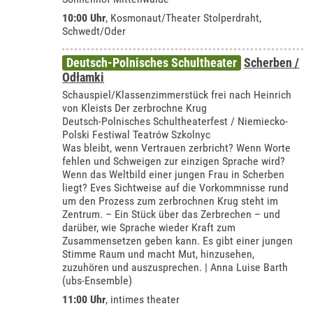
10:00 Uhr
,
Kosmonaut/Theater Stolperdraht,
Schwedt/Oder
Deutsch-Polnisches Schultheater
Scherben /
Odłamki
Schauspiel/Klassenzimmerstück frei nach Heinrich
von Kleists Der zerbrochne Krug
Deutsch-Polnisches Schultheaterfest / Niemiecko-
Polski Festiwal Teatrów Szkolnyc
Was bleibt, wenn Vertrauen zerbricht? Wenn Worte
fehlen und Schweigen zur einzigen Sprache wird?
Wenn das Weltbild einer jungen Frau in Scherben
liegt? Eves Sichtweise auf die Vorkommnisse rund
um den Prozess zum zerbrochnen Krug steht im
Zentrum. – Ein Stück über das Zerbrechen – und
darüber, wie Sprache wieder Kraft zum
Zusammensetzen geben kann. Es gibt einer jungen
Stimme Raum und macht Mut, hinzusehen,
zuzuhören und auszusprechen. | Anna Luise Barth
(ubs-Ensemble)
11:00 Uhr
,
intimes theater