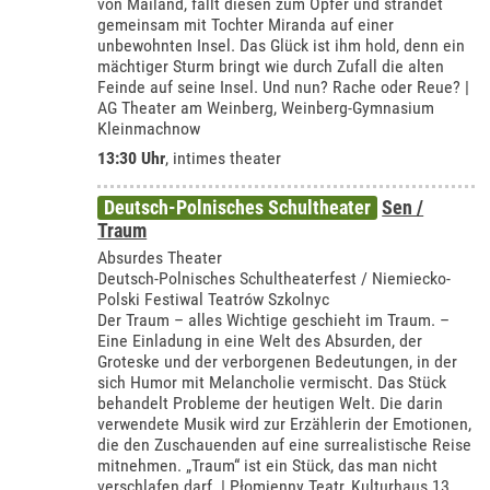
von Mailand, fällt diesen zum Opfer und strandet
gemeinsam mit Tochter Miranda auf einer
unbewohnten Insel. Das Glück ist ihm hold, denn ein
mächtiger Sturm bringt wie durch Zufall die alten
Feinde auf seine Insel. Und nun? Rache oder Reue? |
AG Theater am Weinberg, Weinberg-Gymnasium
Kleinmachnow
13:30 Uhr
,
intimes theater
Deutsch-Polnisches Schultheater
Sen /
Traum
Absurdes Theater
Deutsch-Polnisches Schultheaterfest / Niemiecko-
Polski Festiwal Teatrów Szkolnyc
Der Traum – alles Wichtige geschieht im Traum. –
Eine Einladung in eine Welt des Absurden, der
Groteske und der verborgenen Bedeutungen, in der
sich Humor mit Melancholie vermischt. Das Stück
behandelt Probleme der heutigen Welt. Die darin
verwendete Musik wird zur Erzählerin der Emotionen,
die den Zuschauenden auf eine surrealistische Reise
mitnehmen. „Traum“ ist ein Stück, das man nicht
verschlafen darf. | Płomienny Teatr, Kulturhaus 13