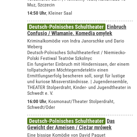
Muz, Szczecin
14:50 Uhr
,
Kleiner Saal
Deutsch-Polnisches Schultheater
Einbruch
Confusio / Włamanie. Komedia omyłek
Kriminalkomödie von Indra Janorschke und Dario
Weberg
Deutsch-Polnisches Schultheaterfest / Niemiecko-
Polski Festiwal Teatrów Szkolnyc
Ein fungierter Einbruch mit Hindernissen, der einem
tollpatschigen Möchtegerndetektiv einen
Ermittlungserfolg bescheren soll, sorgt für lustige
und kuriose Missverständnisse. | Jugendensemble,
THEATER Stolperdraht, Kinder- und Jugendtheater in
Schwedt e. V.
16:00 Uhr
,
Kosmonaut/Theater Stolperdraht,
Schwedt/Oder
Deutsch-Polnisches Schultheater
Das
Gewicht der Ameisen / Ciężar mrówek
Eine bissige Komödie von David Paquet