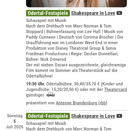
Odertal-Festspiele
Shakespeare in Love
Schauspiel mit Musik
Nach dem Drehbuch von Marc Norman & Tom
Stoppard | Bühnenfassung von Lee Hall | Musik von
Paddy Cunneen | Deutsch von Corinna Brocher | Die
Uraufführung war im Londoner West End in einer
Produktion von Disney Theatrical Group & Sonia
Friedman Productions | Regie: Declan Donnellan;
Bühne: Nick Ormerod
Der mit sieben Oscars ausgezeichnete, gleichnamige
Film kommt im Sommer als Theaterstück auf die
Odertalbühne!
19:30 Uhr
,
Odertalbühne
, 30,40/35,70 € (Kinder und
Jugendliche: 15,20/20,50 €) oder mit der
Theatercard
günstiger
präsentiert von
Antenne Brandenburg (rbb)
Sonntag
Odertal-Festspiele
Shakespeare in Love
5
Schauspiel mit Musik
Juli 2026
Nach dem Drehbuch von Marc Norman & Tom