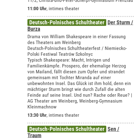
11/2, Christa-und-Peter-Scherpf-Gymnasium Prenzlau
11:00 Uhr
,
intimes theater
Deutsch-Polnisches Schultheater
Der Sturm /
Burza
Drama von William Shakespeare in einer Fassung
des Theaters am Weinberg
Deutsch-Polnisches Schultheaterfest / Niemiecko-
Polski Festiwal Teatrów Szkolnyc
Typisch Shakespeare: Macht, Intrigen und
Familienkämpfe. Prospero, der ehemalige Herzog
von Mailand, fällt diesen zum Opfer und strandet
gemeinsam mit Tochter Miranda auf einer
unbewohnten Insel. Das Glück ist ihm hold, denn ein
mächtiger Sturm bringt wie durch Zufall die alten
Feinde auf seine Insel. Und nun? Rache oder Reue? |
AG Theater am Weinberg, Weinberg-Gymnasium
Kleinmachnow
13:30 Uhr
,
intimes theater
Deutsch-Polnisches Schultheater
Sen /
Traum