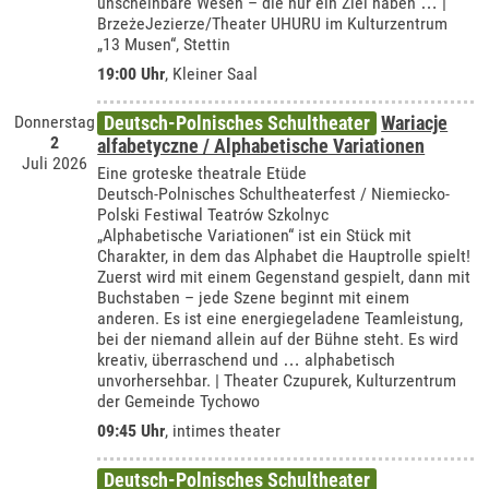
unscheinbare Wesen – die nur ein Ziel haben … |
BrzeżeJezierze/Theater UHURU im Kulturzentrum
„13 Musen“, Stettin
19:00 Uhr
,
Kleiner Saal
Donnerstag
Deutsch-Polnisches Schultheater
Wariacje
2
alfabetyczne / Alphabetische Variationen
Juli 2026
Eine groteske theatrale Etüde
Deutsch-Polnisches Schultheaterfest / Niemiecko-
Polski Festiwal Teatrów Szkolnyc
„Alphabetische Variationen“ ist ein Stück mit
Charakter, in dem das Alphabet die Hauptrolle spielt!
Zuerst wird mit einem Gegenstand gespielt, dann mit
Buchstaben – jede Szene beginnt mit einem
anderen. Es ist eine energiegeladene Teamleistung,
bei der niemand allein auf der Bühne steht. Es wird
kreativ, überraschend und … alphabetisch
unvorhersehbar. | Theater Czupurek, Kulturzentrum
der Gemeinde Tychowo
09:45 Uhr
,
intimes theater
Deutsch-Polnisches Schultheater