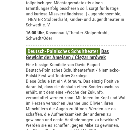
tollpatschigen Möchtegerndetektiv einen
Ermittlungserfolg bescheren soll, sorgt für lustige
und kuriose Missverständnisse. | Jugendensemble,
THEATER Stolperdraht, Kinder- und Jugendtheater in
Schwedt e. V.
16:00 Uhr
,
Kosmonaut/Theater Stolperdraht,
Schwedt/Oder
Deutsch-Polnisches Schultheater
Das
Gewicht der Ameisen / Ciężar mrówek
Eine bissige Komödie von David Paquet
Deutsch-Polnisches Schultheaterfest / Niemiecko-
Polski Festiwal Teatrów Szkolnyc
Diese Schule ist ein Albtraum. Das einzig Positive
daran ist, dass sie deshalb einen Sonderzuschuss
erhält, mit dem eine »Woche der Zukunft«
veranstaltet werden kann. Mit Ideen im Kopf und Wut
im Herzen versuchen Jeanne und Olivier, ihren
Mitschülern die Augen zu öffnen. Werden sie es
schaffen, die Aufmerksamkeit der anderen zu
gewinnen und echte Veränderungen zu bewirken?
Werden sie es schaffen, gegen Mike zu gewinnen,