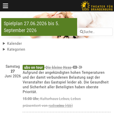
Spielplan 27.06.2026 bis 5.
September 2026
Kalender
Kategorien
Samstag
ubs on tour
Die kleine Hexe
27
Aufgrund der angekündigten hohen Temperaturen
Juni 2026
und der damit verbundenen Belastung sagt der
Veranstalter das Gastspiel leider ab. Die Gesundheit
und Sicherheit aller Beteiligten haben oberste
Priorität.
15:00 Uhr
,
Kulturhaus Lebus, Lebus
präsentiert von
radio
eins
(rbb)