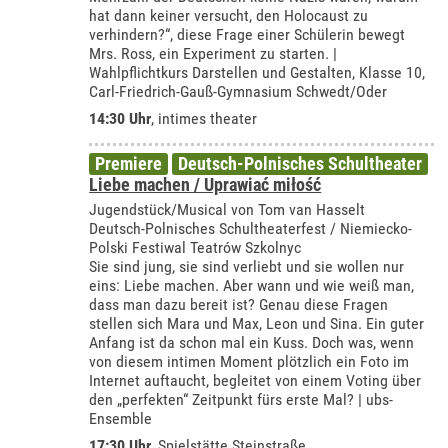
hat dann keiner versucht, den Holocaust zu
verhindern?“, diese Frage einer Schülerin bewegt
Mrs. Ross, ein Experiment zu starten. |
Wahlpflichtkurs Darstellen und Gestalten, Klasse 10,
Carl-Friedrich-Gauß-Gymnasium Schwedt/Oder
14:30 Uhr
,
intimes theater
Premiere
Deutsch-Polnisches Schultheater
Liebe machen / Uprawiać miłość
Jugendstück/Musical von Tom van Hasselt
Deutsch-Polnisches Schultheaterfest / Niemiecko-
Polski Festiwal Teatrów Szkolnyc
Sie sind jung, sie sind verliebt und sie wollen nur
eins: Liebe machen. Aber wann und wie weiß man,
dass man dazu bereit ist? Genau diese Fragen
stellen sich Mara und Max, Leon und Sina. Ein guter
Anfang ist da schon mal ein Kuss. Doch was, wenn
von diesem intimen Moment plötzlich ein Foto im
Internet auftaucht, begleitet von einem Voting über
den „perfekten“ Zeitpunkt fürs erste Mal? | ubs-
Ensemble
17:30 Uhr
, Spielstätte Steinstraße