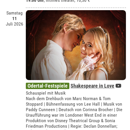
19:00 Uhr
,
intimes theater
, 10,50 €
Samstag
11
Juli 2026
Odertal-Festspiele
Shakespeare in Love
Schauspiel mit Musik
Nach dem Drehbuch von Marc Norman & Tom
Stoppard | Bühnenfassung von Lee Hall | Musik von
Paddy Cunneen | Deutsch von Corinna Brocher | Die
Uraufführung war im Londoner West End in einer
Produktion von Disney Theatrical Group & Sonia
Friedman Productions | Regie: Declan Donnellan;