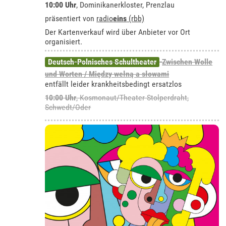
10:00 Uhr
,
Dominikanerkloster, Prenzlau
präsentiert von
radio
eins
(rbb)
Der Kartenverkauf wird über Anbieter vor Ort
organisiert.
Deutsch-Polnisches Schultheater
Zwischen Wolle
und Worten / Między wełną a słowami
entfällt leider krankheitsbedingt ersatzlos
10:00 Uhr
,
Kosmonaut/Theater Stolperdraht,
Schwedt/Oder