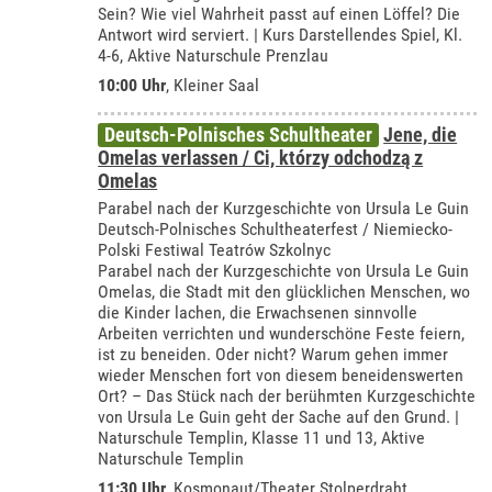
Sein? Wie viel Wahrheit passt auf einen Löffel? Die
Antwort wird serviert. | Kurs Darstellendes Spiel, Kl.
4-6, Aktive Naturschule Prenzlau
10:00 Uhr
,
Kleiner Saal
Deutsch-Polnisches Schultheater
Jene, die
Omelas verlassen / Ci, którzy odchodzą z
Omelas
Parabel nach der Kurzgeschichte von Ursula Le Guin
Deutsch-Polnisches Schultheaterfest / Niemiecko-
Polski Festiwal Teatrów Szkolnyc
Parabel nach der Kurzgeschichte von Ursula Le Guin
Omelas, die Stadt mit den glücklichen Menschen, wo
die Kinder lachen, die Erwachsenen sinnvolle
Arbeiten verrichten und wunderschöne Feste feiern,
ist zu beneiden. Oder nicht? Warum gehen immer
wieder Menschen fort von diesem beneidenswerten
Ort? – Das Stück nach der berühmten Kurzgeschichte
von Ursula Le Guin geht der Sache auf den Grund. |
Naturschule Templin, Klasse 11 und 13, Aktive
Naturschule Templin
11:30 Uhr
,
Kosmonaut/Theater Stolperdraht,