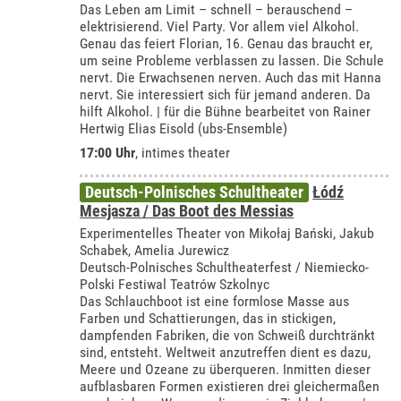
Das Leben am Limit – schnell – berauschend –
elektrisierend. Viel Party. Vor allem viel Alkohol.
Genau das feiert Florian, 16. Genau das braucht er,
um seine Probleme verblassen zu lassen. Die Schule
nervt. Die Erwachsenen nerven. Auch das mit Hanna
nervt. Sie interessiert sich für jemand anderen. Da
hilft Alkohol. | für die Bühne bearbeitet von Rainer
Hertwig Elias Eisold (ubs-Ensemble)
17:00 Uhr
,
intimes theater
Deutsch-Polnisches Schultheater
Łódź
Mesjasza / Das Boot des Messias
Experimentelles Theater von Mikołaj Bański, Jakub
Schabek, Amelia Jurewicz
Deutsch-Polnisches Schultheaterfest / Niemiecko-
Polski Festiwal Teatrów Szkolnyc
Das Schlauchboot ist eine formlose Masse aus
Farben und Schattierungen, das in stickigen,
dampfenden Fabriken, die von Schweiß durchtränkt
sind, entsteht. Weltweit anzutreffen dient es dazu,
Meere und Ozeane zu überqueren. Inmitten dieser
aufblasbaren Formen existieren drei gleichermaßen