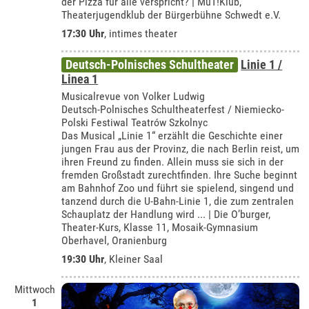
der Pizza für alle verspricht? | MuT!Klub,
Theaterjugendklub der Bürgerbühne Schwedt e.V.
17:30 Uhr
,
intimes theater
Deutsch-Polnisches Schultheater
Linie 1 /
Linea 1
Musicalrevue von Volker Ludwig
Deutsch-Polnisches Schultheaterfest / Niemiecko-
Polski Festiwal Teatrów Szkolnyc
Das Musical „Linie 1“ erzählt die Geschichte einer
jungen Frau aus der Provinz, die nach Berlin reist, um
ihren Freund zu finden. Allein muss sie sich in der
fremden Großstadt zurechtfinden. Ihre Suche beginnt
am Bahnhof Zoo und führt sie spielend, singend und
tanzend durch die U-Bahn-Linie 1, die zum zentralen
Schauplatz der Handlung wird ... | Die O’burger,
Theater-Kurs, Klasse 11, Mosaik-Gymnasium
Oberhavel, Oranienburg
19:30 Uhr
,
Kleiner Saal
Mittwoch
1