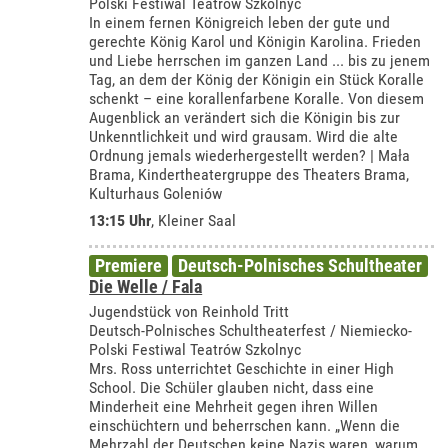
Polski Festiwal Teatrów Szkolnyc
In einem fernen Königreich leben der gute und
gerechte König Karol und Königin Karolina. Frieden
und Liebe herrschen im ganzen Land ... bis zu jenem
Tag, an dem der König der Königin ein Stück Koralle
schenkt – eine korallenfarbene Koralle. Von diesem
Augenblick an verändert sich die Königin bis zur
Unkenntlichkeit und wird grausam. Wird die alte
Ordnung jemals wiederhergestellt werden? | Mała
Brama, Kindertheatergruppe des Theaters Brama,
Kulturhaus Goleniów
13:15 Uhr
,
Kleiner Saal
Premiere
Deutsch-Polnisches Schultheater
Die Welle / Fala
Jugendstück von Reinhold Tritt
Deutsch-Polnisches Schultheaterfest / Niemiecko-
Polski Festiwal Teatrów Szkolnyc
Mrs. Ross unterrichtet Geschichte in einer High
School. Die Schüler glauben nicht, dass eine
Minderheit eine Mehrheit gegen ihren Willen
einschüchtern und beherrschen kann. „Wenn die
Mehrzahl der Deutschen keine Nazis waren, warum