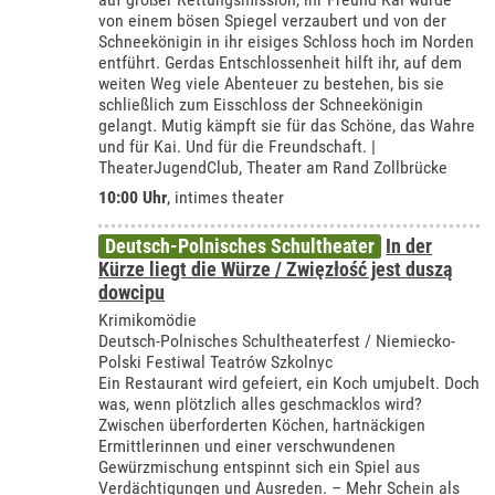
von einem bösen Spiegel verzaubert und von der
Schneekönigin in ihr eisiges Schloss hoch im Norden
entführt. Gerdas Entschlossenheit hilft ihr, auf dem
weiten Weg viele Abenteuer zu bestehen, bis sie
schließlich zum Eisschloss der Schneekönigin
gelangt. Mutig kämpft sie für das Schöne, das Wahre
und für Kai. Und für die Freundschaft. |
TheaterJugendClub, Theater am Rand Zollbrücke
10:00 Uhr
,
intimes theater
Deutsch-Polnisches Schultheater
In der
Kürze liegt die Würze / Zwięzłość jest duszą
dowcipu
Krimikomödie
Deutsch-Polnisches Schultheaterfest / Niemiecko-
Polski Festiwal Teatrów Szkolnyc
Ein Restaurant wird gefeiert, ein Koch umjubelt. Doch
was, wenn plötzlich alles geschmacklos wird?
Zwischen überforderten Köchen, hartnäckigen
Ermittlerinnen und einer verschwundenen
Gewürzmischung entspinnt sich ein Spiel aus
Verdächtigungen und Ausreden. – Mehr Schein als