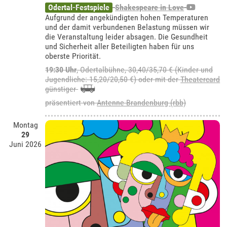
Odertal-Festspiele
Shakespeare in Love
Aufgrund der angekündigten hohen Temperaturen
und der damit verbundenen Belastung müssen wir
die Veranstaltung leider absagen. Die Gesundheit
und Sicherheit aller Beteiligten haben für uns
oberste Priorität.
19:30 Uhr
,
Odertalbühne
, 30,40/35,70 € (Kinder und
Jugendliche: 15,20/20,50 €) oder mit der
Theatercard
günstiger
präsentiert von
Antenne Brandenburg (rbb)
Montag
29
Juni 2026