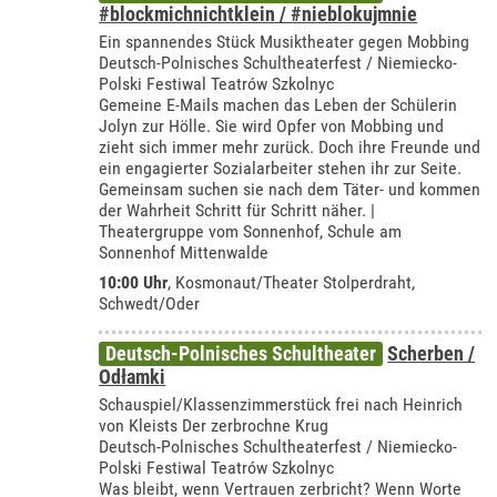
#blockmichnichtklein / #nieblokujmnie
Ein spannendes Stück Musiktheater gegen Mobbing
Deutsch-Polnisches Schultheaterfest / Niemiecko-
Polski Festiwal Teatrów Szkolnyc
Gemeine E-Mails machen das Leben der Schülerin
Jolyn zur Hölle. Sie wird Opfer von Mobbing und
zieht sich immer mehr zurück. Doch ihre Freunde und
ein engagierter Sozialarbeiter stehen ihr zur Seite.
Gemeinsam suchen sie nach dem Täter- und kommen
der Wahrheit Schritt für Schritt näher. |
Theatergruppe vom Sonnenhof, Schule am
Sonnenhof Mittenwalde
10:00 Uhr
,
Kosmonaut/Theater Stolperdraht,
Schwedt/Oder
Deutsch-Polnisches Schultheater
Scherben /
Odłamki
Schauspiel/Klassenzimmerstück frei nach Heinrich
von Kleists Der zerbrochne Krug
Deutsch-Polnisches Schultheaterfest / Niemiecko-
Polski Festiwal Teatrów Szkolnyc
Was bleibt, wenn Vertrauen zerbricht? Wenn Worte