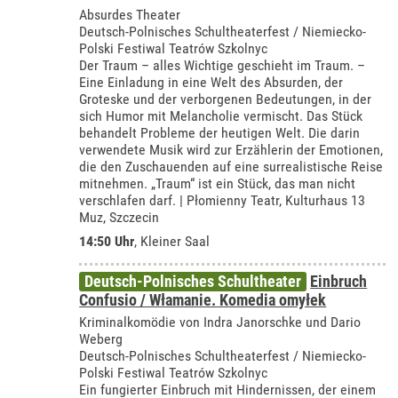
Absurdes Theater
Deutsch-Polnisches Schultheaterfest / Niemiecko-
Polski Festiwal Teatrów Szkolnyc
Der Traum – alles Wichtige geschieht im Traum. –
Eine Einladung in eine Welt des Absurden, der
Groteske und der verborgenen Bedeutungen, in der
sich Humor mit Melancholie vermischt. Das Stück
behandelt Probleme der heutigen Welt. Die darin
verwendete Musik wird zur Erzählerin der Emotionen,
die den Zuschauenden auf eine surrealistische Reise
mitnehmen. „Traum“ ist ein Stück, das man nicht
verschlafen darf. | Płomienny Teatr, Kulturhaus 13
Muz, Szczecin
14:50 Uhr
,
Kleiner Saal
Deutsch-Polnisches Schultheater
Einbruch
Confusio / Włamanie. Komedia omyłek
Kriminalkomödie von Indra Janorschke und Dario
Weberg
Deutsch-Polnisches Schultheaterfest / Niemiecko-
Polski Festiwal Teatrów Szkolnyc
Ein fungierter Einbruch mit Hindernissen, der einem