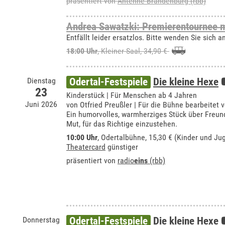
präsentiert von
Antenne Brandenburg (rbb)
Andrea Sawatzki: Premierentournee m
Entfällt leider ersatzlos. Bitte wenden Sie sich 
18:00 Uhr
,
Kleiner Saal
, 34,90 €
Dienstag
Odertal-Festspiele
Die kleine Hexe
23
Kinderstück | Für Menschen ab 4 Jahren
Juni 2026
von Otfried Preußler | Für die Bühne bearbeitet 
Ein humorvolles, warmherziges Stück über Freund
Mut, für das Richtige einzustehen.
10:00 Uhr
,
Odertalbühne
, 15,30 € (Kinder und Ju
Theatercard
günstiger
präsentiert von
radio
eins
(rbb)
Donnerstag
Odertal-Festspiele
Die kleine Hexe