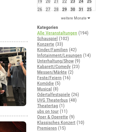
19
20
21
22
23
24
25
26
27
28
29
30
31
25
weitere Monate
Kategorien
Alle Veranstaltungen
(194)
Schauspiel
(102)
Konzerte
(33)
Kinder/Familien
(42)
Infotainment/Lesungen
(14)
Unterhaltung/Show
(9)
Kabarett/Comedy
(23)
Messen/Märkte
(2)
Feste/Feiern
(16)
Komödie
(5)
Musical
(8)
Odertalfestspiele
(26)
UVG Theaterbus
(48)
Theatertag
(1)
ubs on tour
(11)
Oper & Operette
(9)
Klassisches Konzert
(10)
Premieren
(15)