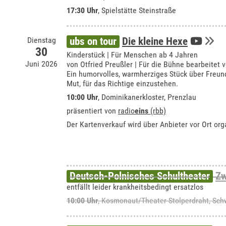
17:30 Uhr
, Spielstätte Steinstraße
Dienstag
ubs on tour
Die kleine Hexe
30
Kinderstück | Für Menschen ab 4 Jahren
Juni 2026
von Otfried Preußler | Für die Bühne bearbeitet 
Ein humorvolles, warmherziges Stück über Freund
Mut, für das Richtige einzustehen.
10:00 Uhr
,
Dominikanerkloster, Prenzlau
präsentiert von
radio
eins
(rbb)
Der Kartenverkauf wird über Anbieter vor Ort orga
Deutsch-Polnisches Schultheater
Zw
entfällt leider krankheitsbedingt ersatzlos
10:00 Uhr
,
Kosmonaut/Theater Stolperdraht, Sc