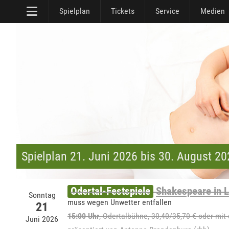
Spielplan
Tickets
Service
Medien
Spielplan 21. Juni 2026 bis 30. August 2
Odertal-Festspiele
Shakespeare in 
Sonntag
muss wegen Unwetter entfallen
21
15:00 Uhr
,
Odertalbühne
, 30,40/35,70 € oder mit
Juni 2026