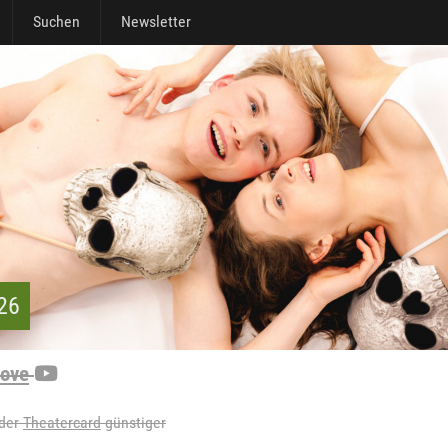
Suchen
Newsletter
026
Love
 der
Theatercard
günstiger