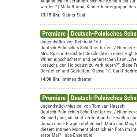
Augenblick an verändert sich die Königin bis zur
werden? | Mała Brama, Kindertheatergruppe des
13:15 Uhr
,
Kleiner Saal
Premiere
Deutsch-Polnisches Schul
Jugendstück von Reinhold Tritt
Deutsch-Polnisches Schultheaterfest / Niemiecko
Mrs. Ross unterrichtet Geschichte in einer High 
Willen einschüchtern und beherrschen kann. „We
versucht, den Holocaust zu verhindern?“, diese F
Darstellen und Gestalten, Klasse 10, Carl-Frie
14:30 Uhr
,
intimes theater
Premiere
Deutsch-Polnisches Schul
Jugendstück/Musical von Tom van Hasselt
Deutsch-Polnisches Schultheaterfest / Niemiecko
Sie sind jung, sie sind verliebt und sie wollen 
Genau diese Fragen stellen sich Mara und Max, L
diesem intimen Moment plötzlich ein Foto im Inte
erste Mal? | ubs-Ensemble