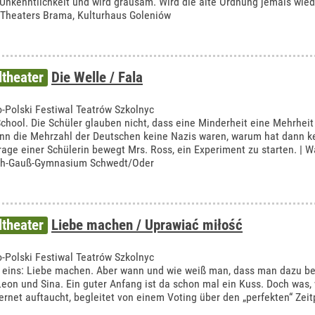
 Unkenntlichkeit und wird grausam. Wird die alte Ordnung jemals wied
 Theaters Brama, Kulturhaus Goleniów
theater
Die Welle / Fala
-Polski Festiwal Teatrów Szkolnyc
School. Die Schüler glauben nicht, dass eine Minderheit eine Mehrhei
nn die Mehrzahl der Deutschen keine Nazis waren, warum hat dann k
rage einer Schülerin bewegt Mrs. Ross, ein Experiment zu starten. | W
drich-Gauß-Gymnasium Schwedt/Oder
theater
Liebe machen / Uprawiać miłość
-Polski Festiwal Teatrów Szkolnyc
nur eins: Liebe machen. Aber wann und wie weiß man, dass man dazu ber
eon und Sina. Ein guter Anfang ist da schon mal ein Kuss. Doch was,
rnet auftaucht, begleitet von einem Voting über den „perfekten“ Zeit