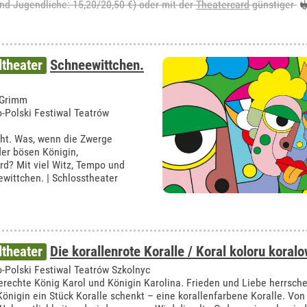
und Jugendliche: 15,20/20,50 €) oder mit der
Theatercard
günstiger
theater
Schneewittchen.
 Grimm
-Polski Festiwal Teatrów
icht. Was, wenn die Zwerge
er bösen Königin,
rd? Mit viel Witz, Tempo und
wittchen. | Schlosstheater
theater
Die korallenrote Koralle / Koral koloru koral
-Polski Festiwal Teatrów Szkolnyc
erechte König Karol und Königin Karolina. Frieden und Liebe herrsch
Königin ein Stück Koralle schenkt – eine korallenfarbene Koralle. Vo