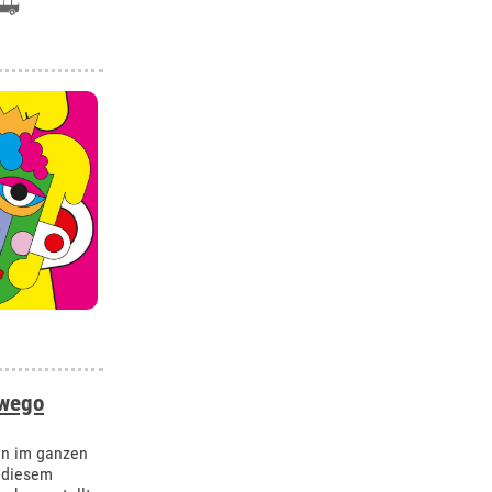
owego
en im ganzen
n diesem