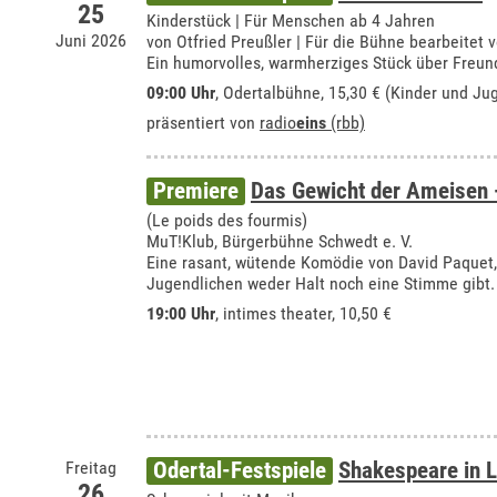
25
Kinderstück | Für Menschen ab 4 Jahren
Juni 2026
von Otfried Preußler | Für die Bühne bearbeitet 
Ein humorvolles, warmherziges Stück über Freund
09:00 Uhr
,
Odertalbühne
, 15,30 € (Kinder und Ju
präsentiert von
radio
eins
(rbb)
Premiere
Das Gewicht der Ameisen 
(Le poids des fourmis)
MuT!Klub, Bürgerbühne Schwedt e. V.
Eine rasant, wütende Komödie von David Paquet, 
Jugendlichen weder Halt noch eine Stimme gibt.
19:00 Uhr
,
intimes theater
, 10,50 €
Freitag
Odertal-Festspiele
Shakespeare in 
26