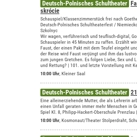
Deutsch-Polnisches Schultheater
Fa
skrócie
Schauspiel/Klassenzimmerstück frei nach Goeth
Deutsch-Polnisches Schultheaterfest / Niemiecko
Szkolnyc
Wir wagen, verführerisch und teuflisch-digital, G
Schauspieler in 45 Minuten zu raffen. Erzählt wi
Faust, der einen Pakt mit dem Teufel eingeht und
der Reise wird Faust verjüngt und ihm das lustvo
zum jungen Gretchen. Es folgen Liebe, Sex und 
und Rettung? | 101. und letzte Vorstellung mit K
10:00 Uhr
,
Kleiner Saal
Deutsch-Polnisches Schultheater
21
Eine alleinerziehende Mutter, die als Lehrerin arb
einen Unfall geraten immer mehr Menschen in Gef
Spiel Kl. 8, Philipp-Hackert-Oberschule Prenzlau 
10:00 Uhr
,
Kosmonaut/Theater Stolperdraht, Sc