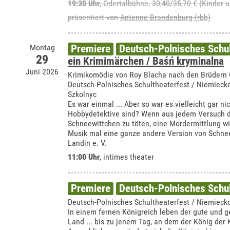
19:30 Uhr
,
Odertalbühne
, 30,40/35,70 € (Kinder 
präsentiert von
Antenne Brandenburg (rbb)
Montag
Premiere
Deutsch-Polnisches Schul
29
ein Krimimärchen / Baśń kryminalna
Juni 2026
Krimikomödie von Roy Blacha nach den Brüdern
Deutsch-Polnisches Schultheaterfest / Niemiecko
Szkolnyc
Es war einmal ... Aber so war es vielleicht gar n
Hobbydetektive sind? Wenn aus jedem Versuch d
Schneewittchen zu töten, eine Mordermittlung wi
Musik mal eine ganze andere Version von Schnee
Landin e. V.
11:00 Uhr
,
intimes theater
Premiere
Deutsch-Polnisches Schul
Deutsch-Polnisches Schultheaterfest / Niemiecko
In einem fernen Königreich leben der gute und g
Land ... bis zu jenem Tag, an dem der König der 