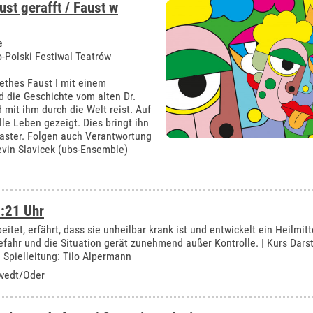
ust gerafft / Faust w
e
-Polski Festiwal Teatrów
oethes Faust I mit einem
rd die Geschichte vom alten Dr.
 mit ihm durch die Welt reist. Auf
lle Leben gezeigt. Dies bringt ihn
Laster. Folgen auch Verantwortung
evin Slavicek (ubs-Ensemble)
:21 Uhr
eitet, erfährt, dass sie unheilbar krank ist und entwickelt ein Heilmitt
ahr und die Situation gerät zunehmend außer Kontrolle. | Kurs Dars
| Spielleitung: Tilo Alpermann
hwedt/Oder