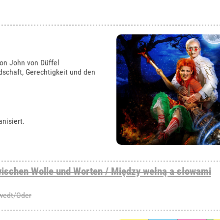
von John von Düffel
schaft, Gerechtigkeit und den
nisiert.
ischen Wolle und Worten / Między wełną a słowami
hwedt/Oder