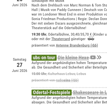
Schauspiel mit Musik
Juni 2026
Nach dem Drehbuch von Marc Norman & Tom Sto
Hall | Musik von Paddy Cunneen | Deutsch von Co
war im Londoner West End in einer Produktion vo
Sonia Friedman Productions | Regie: Declan Don
Der mit sieben Oscars ausgezeichnete, gleichn
Theaterstück auf die Odertalbühne!
19:30 Uhr
,
Odertalbühne
, 30,40/35,70 € (Kinder 
oder mit der
Theatercard
günstiger
präsentiert von
Antenne Brandenburg (rbb)
ubs on tour
Die kleine Hexe
Samstag
Aufgrund der angekündigten hohen Temperaturen 
27
ab. Die Gesundheit und Sicherheit aller Beteiligt
Juni 2026
15:00 Uhr
,
Kulturhaus Lebus, Lebus
präsentiert von
radio
eins
(rbb)
Odertal-Festspiele
Shakespeare in 
Aufgrund der angekündigten hohen Temperaturen
absagen. Die Gesundheit und Sicherheit aller Bete