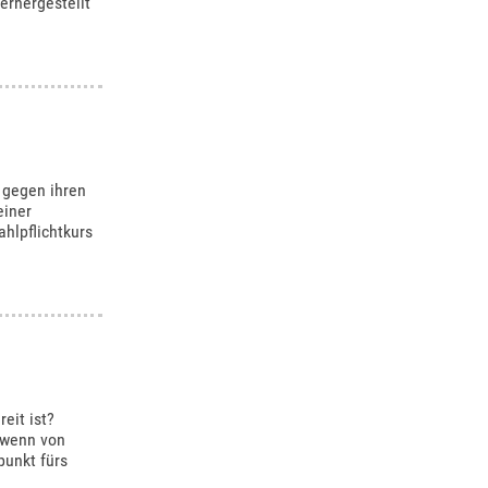
erhergestellt
t gegen ihren
einer
ahlpflichtkurs
eit ist?
 wenn von
punkt fürs