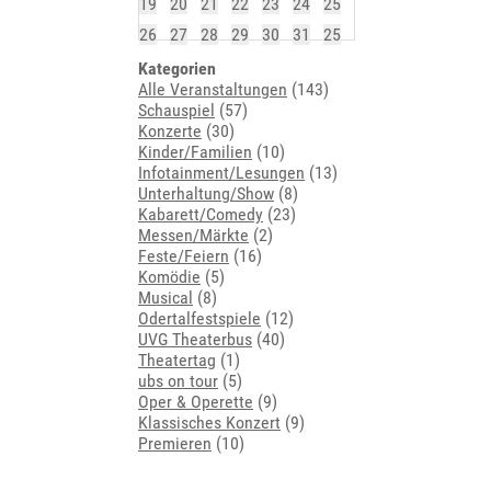
19
20
21
22
23
24
25
26
27
28
29
30
31
25
Kategorien
Alle Veranstaltungen
(143)
Schauspiel
(57)
Konzerte
(30)
Kinder/Familien
(10)
Infotainment/Lesungen
(13)
Unterhaltung/Show
(8)
Kabarett/Comedy
(23)
Messen/Märkte
(2)
Feste/Feiern
(16)
Komödie
(5)
Musical
(8)
Odertalfestspiele
(12)
UVG Theaterbus
(40)
Theatertag
(1)
ubs on tour
(5)
Oper & Operette
(9)
Klassisches Konzert
(9)
Premieren
(10)