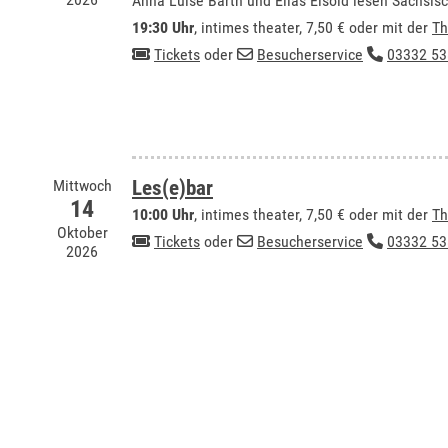
Anna Luise Barth und Elias Eisold lesen Sächsis
19:30 Uhr
,
intimes theater
, 7,50 € oder mit der
Th
Tickets
oder
Besucherservice
03332 53
Mittwoch
Les(e)bar
14
10:00 Uhr
,
intimes theater
, 7,50 € oder mit der
Th
Oktober
Tickets
oder
Besucherservice
03332 53
2026