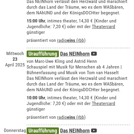
Das NEINhorn verlässt den Herzwald und marschiert
durch das Land der Träume, wo es dem WASbären,
dem NAhUND und der KönigsDOCHter begegnet.
15:00 Uhr
,
intimes theater
, 14,30 € (Kinder und
Jugendliche: 7,20 €) oder mit der
Theatercard
günstiger
präsentiert von
radio
eins
(rbb)
Mittwoch
Uraufführung
Das NEINhorn
23
von Marc-Uwe Kling und Astrid Henn
April 2025
Schauspiel mit Musik für Menschen ab 4 Jahren |
Bühnenfassung und Musik von Tom van Hasselt
Das NEINhorn verlässt den Herzwald und marschiert
durch das Land der Träume, wo es dem WASbären,
dem NAhUND und der KönigsDOCHter begegnet.
10:00 Uhr
,
intimes theater
, 14,30 € (Kinder und
Jugendliche: 7,20 €) oder mit der
Theatercard
günstiger
präsentiert von
radio
eins
(rbb)
Donnerstag
Uraufführung
Das NEINhorn