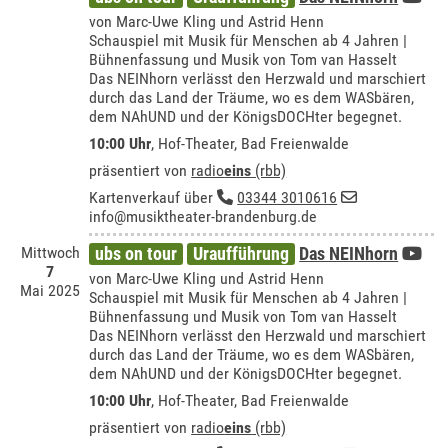
von Marc-Uwe Kling und Astrid Henn
Schauspiel mit Musik für Menschen ab 4 Jahren |
Bühnenfassung und Musik von Tom van Hasselt
Das NEINhorn verlässt den Herzwald und marschiert
durch das Land der Träume, wo es dem WASbären,
dem NAhUND und der KönigsDOCHter begegnet.
10:00 Uhr
,
Hof-Theater, Bad Freienwalde
präsentiert von
radio
eins
(rbb)
Kartenverkauf über
03344 3010616
info@musiktheater-brandenburg.de
Mittwoch
ubs on tour
Uraufführung
Das NEINhorn
7
von Marc-Uwe Kling und Astrid Henn
Mai 2025
Schauspiel mit Musik für Menschen ab 4 Jahren |
Bühnenfassung und Musik von Tom van Hasselt
Das NEINhorn verlässt den Herzwald und marschiert
durch das Land der Träume, wo es dem WASbären,
dem NAhUND und der KönigsDOCHter begegnet.
10:00 Uhr
,
Hof-Theater, Bad Freienwalde
präsentiert von
radio
eins
(rbb)