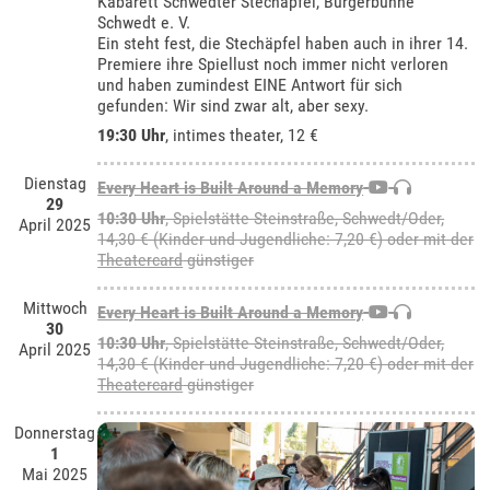
Kabarett Schwedter Stechäpfel, Bürgerbühne
Schwedt e. V.
Ein steht fest, die Stechäpfel haben auch in ihrer 14.
Premiere ihre Spiellust noch immer nicht verloren
und haben zumindest EINE Antwort für sich
gefunden: Wir sind zwar alt, aber sexy.
19:30 Uhr
,
intimes theater
, 12 €
Dienstag
Every Heart is Built Around a Memory
29
10:30 Uhr
, Spielstätte Steinstraße, Schwedt/Oder,
April 2025
14,30 € (Kinder und Jugendliche: 7,20 €) oder mit der
Theatercard
günstiger
Mittwoch
Every Heart is Built Around a Memory
30
10:30 Uhr
, Spielstätte Steinstraße, Schwedt/Oder,
April 2025
14,30 € (Kinder und Jugendliche: 7,20 €) oder mit der
Theatercard
günstiger
Donnerstag
1
Mai 2025