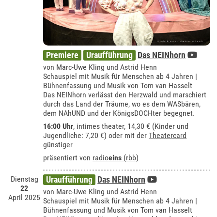
Premiere
Uraufführung
Das NEINhorn
von Marc-Uwe Kling und Astrid Henn
Schauspiel mit Musik für Menschen ab 4 Jahren |
Bühnenfassung und Musik von Tom van Hasselt
Das NEINhorn verlässt den Herzwald und marschiert
durch das Land der Träume, wo es dem WASbären,
dem NAhUND und der KönigsDOCHter begegnet.
16:00 Uhr
,
intimes theater
, 14,30 € (Kinder und
Jugendliche: 7,20 €) oder mit der
Theatercard
günstiger
präsentiert von
radio
eins
(rbb)
Dienstag
Uraufführung
Das NEINhorn
22
von Marc-Uwe Kling und Astrid Henn
April 2025
Schauspiel mit Musik für Menschen ab 4 Jahren |
Bühnenfassung und Musik von Tom van Hasselt