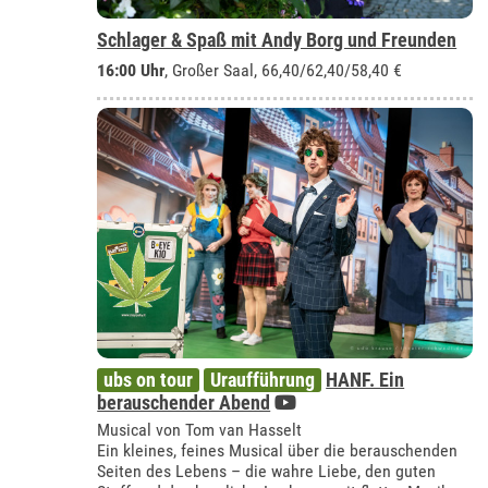
Schlager & Spaß mit Andy Borg und Freunden
16:00 Uhr
,
Großer Saal
, 66,40/62,40/58,40 €
ubs on tour
Uraufführung
HANF. Ein
berauschender Abend
Musical von Tom van Hasselt
Ein kleines, feines Musical über die berauschenden
Seiten des Lebens – die wahre Liebe, den guten