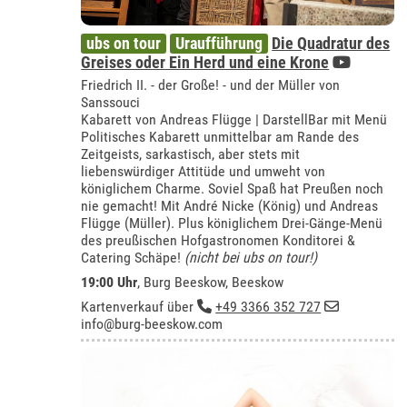
ubs on tour
Uraufführung
Die Quadratur des
Greises oder Ein Herd und eine Krone
Friedrich II. - der Große! - und der Müller von
Sanssouci
Kabarett von Andreas Flügge | DarstellBar mit Menü
Politisches Kabarett unmittelbar am Rande des
Zeitgeists, sarkastisch, aber stets mit
liebenswürdiger Attitüde und umweht von
königlichem Charme. Soviel Spaß hat Preußen noch
nie gemacht! Mit André Nicke (König) und Andreas
Flügge (Müller). Plus königlichem Drei-Gänge-Menü
des preußischen Hofgastronomen Konditorei &
Catering Schäpe!
(nicht bei ubs on tour!)
19:00 Uhr
,
Burg Beeskow, Beeskow
Kartenverkauf über
+49 3366 352 727
info@burg-beeskow.com