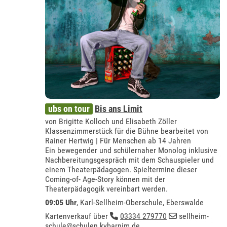
ubs on tour
Bis ans Limit
von Brigitte Kolloch und Elisabeth Zöller
Klassenzimmerstück für die Bühne bearbeitet von
Rainer Hertwig | Für Menschen ab 14 Jahren
Ein bewegender und schülernaher Monolog inklusive
Nachbereitungsgespräch mit dem Schauspieler und
einem Theaterpädagogen. Spieltermine dieser
Coming-of- Age-Story können mit der
Theaterpädagogik vereinbart werden.
09:05 Uhr
,
Karl-Sellheim-Oberschule, Eberswalde
Kartenverkauf über
03334 279770
sellheim-
schule@schulen.kvbarnim.de