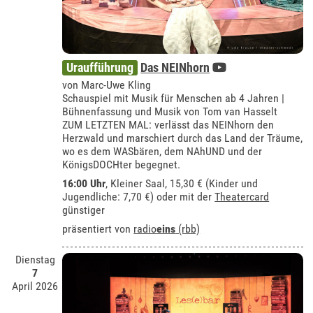
Uraufführung
Das NEINhorn
von Marc-Uwe Kling
Schauspiel mit Musik für Menschen ab 4 Jahren |
Bühnenfassung und Musik von Tom van Hasselt
ZUM LETZTEN MAL: verlässt das NEINhorn den
Herzwald und marschiert durch das Land der Träume,
wo es dem WASbären, dem NAhUND und der
KönigsDOCHter begegnet.
16:00 Uhr
,
Kleiner Saal
, 15,30 € (Kinder und
Jugendliche: 7,70 €) oder mit der
Theatercard
günstiger
präsentiert von
radio
eins
(rbb)
Dienstag
7
April 2026