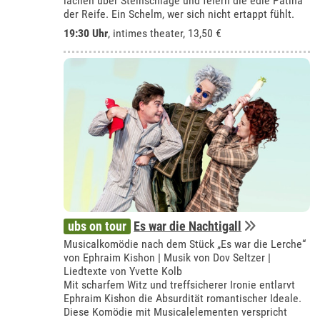
lachen über Steinschläge und feiern die edle Patina
der Reife. Ein Schelm, wer sich nicht ertappt fühlt.
19:30 Uhr
,
intimes theater
, 13,50 €
ubs on tour
Es war die Nachtigall
Musicalkomödie nach dem Stück „Es war die Lerche“
von Ephraim Kishon | Musik von Dov Seltzer |
Liedtexte von Yvette Kolb
Mit scharfem Witz und treffsicherer Ironie entlarvt
Ephraim Kishon die Absurdität romantischer Ideale.
Diese Komödie mit Musicalelementen verspricht