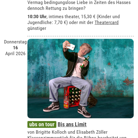
Vermag bedingungslose Liebe in Zeiten des Hasses
dennoch Rettung zu bringen?
10:30 Uhr
,
intimes theater
, 15,30 € (Kinder und
Jugendliche: 7,70 €) oder mit der
Theatercard
günstiger
Donnerstag
16
April 2026
ubs on tour
Bis ans Limit
von Brigitte Kolloch und Elisabeth Zöller
Klassenzimmerstück für die Bühne bearbeitet von