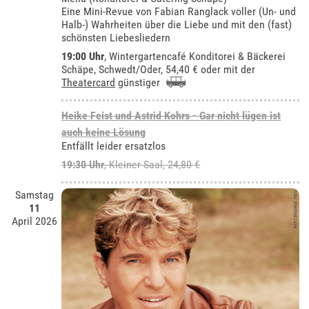
Eine Mini-Revue von Fabian Ranglack voller (Un- und
Halb-) Wahrheiten über die Liebe und mit den (fast)
schönsten Liebesliedern
19:00 Uhr
,
Wintergartencafé Konditorei & Bäckerei
Schäpe, Schwedt/Oder
, 54,40 € oder mit der
Theatercard
günstiger
Heike Feist und Astrid Kohrs - Gar nicht lügen ist
auch keine Lösung
Entfällt leider ersatzlos
19:30 Uhr
,
Kleiner Saal
, 24,80 €
Samstag
11
April 2026