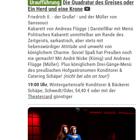
Uraufführung
Die Quadratur des Greises oder
Ein Herd und eine Krone
Friedrich II. - der Große! - und der Müller von
Sanssouci
Kabarett von Andreas Flügge | DarstellBar mit Menü
Politisches Kabarett unmittelbar am Rande des
Zeitgeists, sarkastisch, aber stets mit
liebenswürdiger Attitüde und umweht von
königlichem Charme. Soviel Spaß hat Preußen noch
nie gemacht! Mit André Nicke (König) und Andreas
Flügge (Müller). Plus königlichem Drei-Gänge-Menü
des preußischen Hofgastronomen Konditorei &
Catering Schäpe!
(nicht bei ubs on tour!)
19:00 Uhr
,
Wintergartencafé Konditorei & Bäckerei
Schäpe, Schwedt/Oder
, 54,40 € oder mit der
Theatercard
günstiger