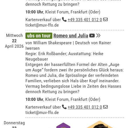
dennoch Rettung zu bringen?
10:00 Uhr
,
Kleist Forum, Frankfurt (Oder)
Kartenverkauf über
+49 335 401 012 0
ticket@muv-ffo.de
Mittwoch
ubs on tour
Romeo und Julia
22
von William Shakespeare | Deutsch von Rainer
April 2026
Iwersen
Regie: Erik Roßbander; Ausstattung: Heike
Neugebauer
Entgegen der hasserfüllten Formel der Alten „Auge
um Auge“ fordern zwei ihr persönliches Glück heraus:
Romeo und Julia, die Sprösslinge der verfeindeten
Familien, verlieben sich Hals über Kopf ineinander.
Vermag bedingungslose Liebe in Zeiten des Hasses
dennoch Rettung zu bringen?
10:00 Uhr
,
Kleist Forum, Frankfurt (Oder)
Kartenverkauf über
+49 335 401 012 0
ticket@muv-ffo.de
Donnerstag