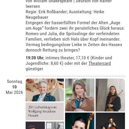
von William Shakespeare | Deutsch von Rainer
Iwersen
Regie: Erik Roßbander; Ausstattung: Heike
Neugebauer
Entgegen der hasserfüllten Formel der Alten „Auge
um Auge“ fordern zwei ihr persönliches Glück heraus:
Romeo und Julia, die Sprösslinge der verfeindeten
Familien, verlieben sich Hals über Kopf ineinander.
Vermag bedingungslose Liebe in Zeiten des Hasses
dennoch Rettung zu bringen?
19:30 Uhr
,
intimes theater
, 17,10 € (Kinder und
Jugendliche: 8,60 €) oder mit der
Theatercard
günstiger
Sonntag
10
Mai 2026