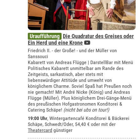
Uraufführung
Die Quadratur des Greises oder
Ein Herd und eine Krone
Friedrich II. - der Große! - und der Müller von
Sanssouci
Kabarett von Andreas Flügge | DarstellBar mit Menü
Politisches Kabarett unmittelbar am Rande des
Zeitgeists, sarkastisch, aber stets mit
liebenswürdiger Attitüde und umweht von
königlichem Charme. Soviel Spaß hat Preußen noch
nie gemacht! Mit André Nicke (König) und Andreas
Flügge (Müller). Plus königlichem Drei-Gänge-Menü
des preußischen Hofgastronomen Konditorei &
Catering Schäpe!
(nicht bei ubs on tour!)
19:00 Uhr
,
Wintergartencafé Konditorei & Bäckerei
Schäpe, Schwedt/Oder
, 54,40 € oder mit der
Theatercard
günstiger