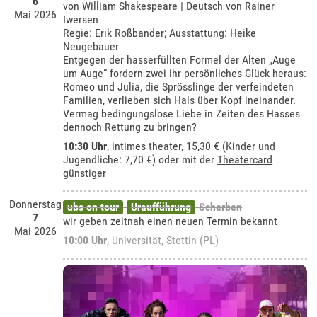
6
von William Shakespeare | Deutsch von Rainer
Mai 2026
Iwersen
Regie: Erik Roßbander; Ausstattung: Heike
Neugebauer
Entgegen der hasserfüllten Formel der Alten „Auge
um Auge“ fordern zwei ihr persönliches Glück heraus:
Romeo und Julia, die Sprösslinge der verfeindeten
Familien, verlieben sich Hals über Kopf ineinander.
Vermag bedingungslose Liebe in Zeiten des Hasses
dennoch Rettung zu bringen?
10:30 Uhr
,
intimes theater
, 15,30 € (Kinder und
Jugendliche: 7,70 €) oder mit der
Theatercard
günstiger
Donnerstag
ubs on tour
Uraufführung
Scherben
7
wir geben zeitnah einen neuen Termin bekannt
Mai 2026
10:00 Uhr
,
Universität, Stettin (PL)