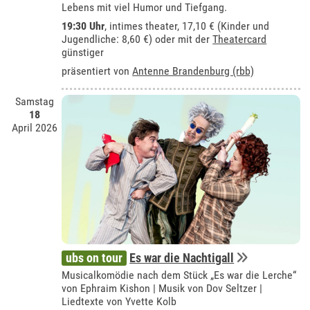
Lebens mit viel Humor und Tiefgang.
19:30 Uhr
,
intimes theater
, 17,10 € (Kinder und
Jugendliche: 8,60 €) oder mit der
Theatercard
günstiger
präsentiert von
Antenne Brandenburg (rbb)
Samstag
18
April 2026
ubs on tour
Es war die Nachtigall
Musicalkomödie nach dem Stück „Es war die Lerche“
von Ephraim Kishon | Musik von Dov Seltzer |
Liedtexte von Yvette Kolb