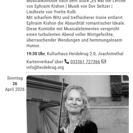
Musicalkomödie nach dem Stück „Es war die Lerche“
von Ephraim Kishon | Musik von Dov Seltzer |
Liedtexte von Yvette Kolb
Mit scharfem Witz und treffsicherer Ironie entlarvt
Ephraim Kishon die Absurdität romantischer Ideale.
Diese Komödie mit Musicalelementen verspricht
einen turbulenten Abend voller Wortgefechte,
überraschender Wendungen und hemmungslosem
Humor.
19:30 Uhr
,
Kulturhaus Heidekrug 2.0, Joachimsthal
Kartenverkauf über
033361 727366
info@heidekrug.org
Sonntag
26
April 2026